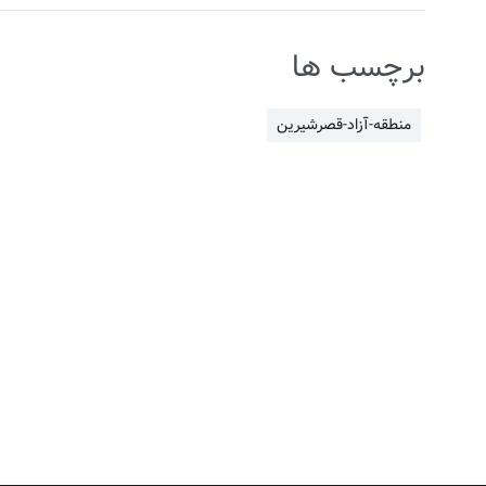
برچسب ها
منطقه-آزاد-قصرشیرین