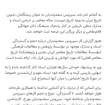
به گمانم نام بلند سیروس سعدوندیان به عنوان پیشگامان تدوین
تاریخ ایران به ویژه تاریخ دویست ساله معاصر بر اساس اسناد و
مدارک متقن تاریخی در کنار زنده‌یاد سرهنگ دکتر جهانگیر
قائم‌مقامی و دیگر بزرگان این عرصه ثبت خواهد شد.
هنوز گزارش کار سیروس سعدوندیان درباره حجم و گستردگی
اسناد و مدارک موجود در مؤسسۀ پژوهش و مطالعات فرهنگی
(مؤسسۀ مطالعات تاریخ معاصر ایران بعدی و پژوهشکدۀ تاریخ
معاصرِ فعلی) که مورد خوانش و بازبینی قرار داد، ارائه نشده است.
وی به پیشنهاد خودش سال‌ها هزاران اسناد کنار گذاشته شده را به
تنهایی بازبینی کرده و به گفته خود اسناد مهم و ارزشمندی خصوصاَ
در حوزۀ تاریخ اجتماعی را میان آنها استخراج کرد.
برای کسانی که از نزدیک با او آشنایی نداشته یا همکاری نکرده‌اند
طول خواهد کشید تا گستردگی، تنوع و حجم کارهای سیروس
سعدوندیان شناخته شود؛ سیروس سعدوندیان مورخ، کارشناس
خط سیاق، سندشناس، مترجم، داستان‌نویس، سخنور، ادیب،