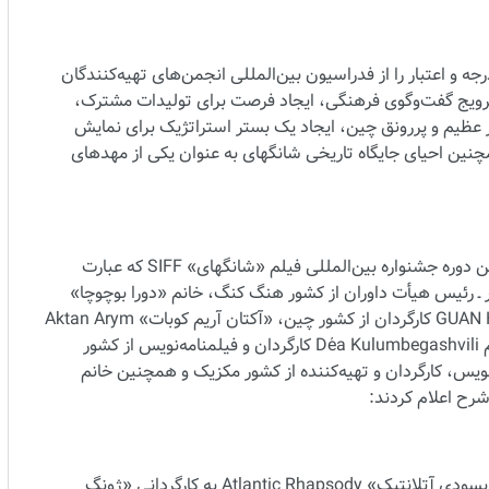
جه و اعتبار را از فدراسیون بین‌المللی انجمن‌های تهیه‌کنندگان
‌کند؛ ترویج گفت‌وگوی فرهنگی، ایجاد فرصت برای تولیدات مشترک،
ار عظیم و پررونق چین، ایجاد یک بستر استراتژیک برای نمایش
نین احیای جایگاه تاریخی شانگهای به عنوان یکی از مهدهای
اعضای هیأت داوران بخش «مسابقه اصلی» در بیست و هشتمین دوره جشنواره بین‌المللی فیلم «شانگهای» SIFF که عبارت
«تونی لیونگ چیوـ وای» Tony Leung Chiu-wai بازیگر ـ رئیس هیأت داوران از کشور هنگ کنگ، خانم «دورا بوچوچا»
Dora Bouchoucha تهیه‌کننده از کشور تونس، «گوان هو» GUAN Hu کارگردان از کشور چین، «آکتان آریم کوبات» Aktan Arym
Kubat کارگردان از کشور قرقیزستان، «دئا کولومبگاشویلی» خانم Déa Kulumbegashvili کارگردان و فیلمنامه‌نویس از کشور
رناندا والادز» Fernanda Valadez فیلمنامه‌نویس، کارگردان و تهیه‌کننده از کشور مکزیک و همچنین خانم
جایزه اصلی «جام طلایی» Golden Goblet به فیلم سینمایی «راپسودی آتلانتیک» Atlantic Rhapsody به کارگردانی «ژونگ