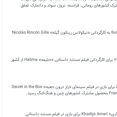
۲ ساله چینی محصول مشترک کشورهای رومانی، فرانسه، نروژ، سوئد و دانمارک تعلق
جایزه بزرگ هیأت داوران به فیلم سینمایی «ایلومینادا» Iluminada به کارگردانی «نیکولاس رینکون گیله» Nicolás Rincón Gille
جایزه بهترین کارگردانی به «یاسین الادریسی» Yassine El Idrissi برای کارگردانی فیلم مستند داستانی «حلیمه» Halima از کشور
جایزه بهترین بازیگر مرد به «ژانگ سونگ‌ون» Zhang Songwen برای بازی در فیلم سینمای «راز درون جعبه» Secret in the Box
جایزه بهترین بازیگر زن این دوره از جشنواره به خانم «خدیجه عماری» Khadija Amari برای بازی در فیلم مستند داستانی