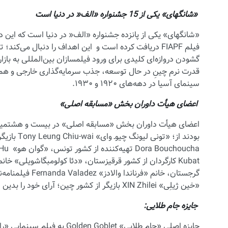
«شانگهای» یکی از 15 جشنواره‌ «الف« در دنیا است
«شانگهای» یکی از پانزده جشنواره‌ «الف« در دنیا است که این در
فیلم FIAPF دریافت کرده است و این اهداف را دنبال می
گشودن دروازه‌ای کلیدی برای ورود فیلمسازان بین‌المللی به باز
قدرت نرم چینِ در حال توسعه، جذب سرمایه‌گذاری خارجی و همچ
سینمای آسیا در دهه‌های ۱۹۲۰ و ۱۹۳۰.
اعضای هیأت داوران بخش «مسابقه اصلی»
بودند از؛ 
گرجستان، خانم «ف
«خین ژیلِی» XIN Zhilei بازیگر از کشور چین؛ آرای خود را بدین شرح اعلام کردند:
جایزه جام طلایی: