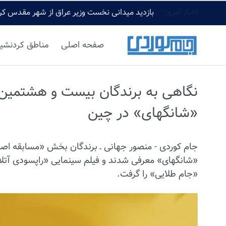
اخبار امروز:
بازدید میدانی نخست وزیر عراق از شهر مقدس کرب
صفحه اصلی
مناطق کردنشی
نگاهی به برندگان بیست و هشتمین د
«شانگهای» در چین
جام کوردی - منصور جهانی ـ برندگان بخش «مسابقه اصل
«شانگهای» معرفی شدند و فیلم سینمایی «راپسودی آتلان
«جام طلایی» را گرفت.