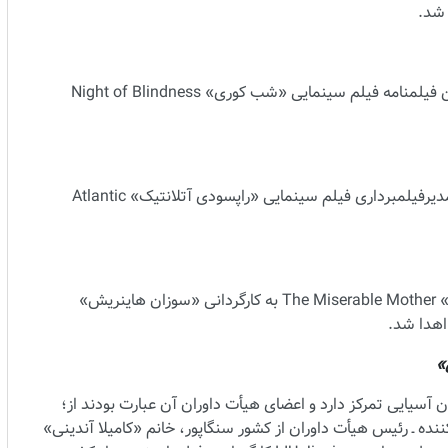
 شد.
جایزه بهترین فیلمنامه به «ریس چلیک» Reis Çelik برای نوشتن فیلمنامه فیلم سینمایی «شب کوری» Night of Blindness
جایزه بهترین فیلمبرداری به «هائو جیایوئه» Hao Jiayue برای مدیرفیلمبرداری فیلم سینمایی «راپسودی آتلانتیک» Atlantic
جایزه دستاورد هنری برجسته به فیلم سینمایی «مادرِ تیره‌بخت» The Miserable Mother به کارگردانی «سوزان هاینریش»
»
 آسیایی تمرکز دارد و اعضای هیأت داوران آن عبارت بودند از؛
امه‌نویس و تهیه‌کننده ـ رئیس هیأت داوران از کشور سنگاپور، خانم «کامیلا آندینی»