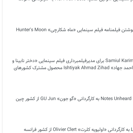
جایزه بهترین فیلمنامه به «ریدام جانوه» Ridham Janve برای نوشتن فیلمنامه فیلم سینمایی «ماه شکارچی» Hunter's Moon
جایزه بهترین فیلمبرداری به «سامی‌الکریم شوپتاک» Samiul Karim Shuptak برای مدیرفیلمبرداری فیلم سینمایی «دختر نابینا و
فیل» The Blind Girl and an Elephant به کارگردانی «اشتیاق احمد جهاد» Ishtiyak Ahmad Zihad محصول مشترک کشورهای
جایزه بهترین فیلم مستند به فیلم «یادداشت‌های شنیده‌نشده» Notes Unheard به کارگردانی «گو جون» GU Jun از کشور چین
جایزه بهترین فیلم انیمیشن بلند به «لوسیِ گمشده» Lucy Lost به کارگردانی «اولیویه کلرت» Olivier Clert از کشور فرانسه