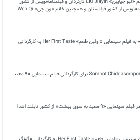
Kamila Andini کارگردان و فیلمنامه‌نویس از کشور اندونزی، خانم «لیو جیایین» LIU Jiayin کارگردان و فیلمنامه‌نویس از کشور
چین، «فارخات شاریپوف» Farkhat Sharipov کارگردان و فیلمنامه‌نویس از کشور قزاقستان و همچنین خانم «ون چی» Wen Qi
جایزه بهترین فیلم مسابقه «بخش «استعدادهای جدید آسیایی» به فیلم سینمایی «اولین طعم» Her First Taste به کارگردانی
جایزه بهترین کارگردانی به «سومپوت چیدگاسورن‌پونگسه» Sompot Chidgasornpongse برای کارگردانی فیلم سینمایی «۹ معبد
جایزه بهترین بازیگر مرد به «سومپوپ سونگ‌کامپول» برای بازی در فیلم سینمایی «۹ معبد به سوی بهشت» از کشور تایلند اهدا
جایزه بهترین بازیگر زن به «ما فوفو» Ma Fufu برای بازی در فیلم سنیمایی «اولین طعم» Her First Taste به کارگردانی «گونگ