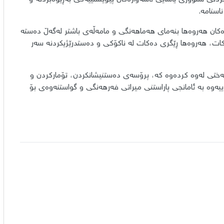
اسنامە.
ارەکان هەروەها بنەمای هەماهەنگی و مامەڵەی باشتر لەگەڵ دەستە
دەکات، هەروەها ڕێگری دەکات لە ناکۆکی و دەستدرێژیکردنە سەر
 جەختی لەوە کردەوە کە، پرۆسەی دەستنیشانکردن، تۆمارکردن و
ییەوە بە ئامانجی پاراستنی میراتی فەرهەنگی و گواستنەوەی بۆ