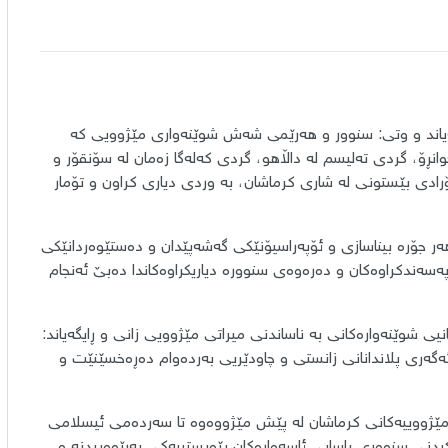
گەیاند و وتی: سنوور و هەرێمی شەش شوێنەواری مێژوویی کە
انڕۆ، گردی تەلیسم لە داڵاهو، گردی کەلەگا زەمان لە سۆنقۆر و
رادی بێستونی لە شاری کرماشان، بە وردی دیاری کراون و تۆمار
هەر جۆرە بیناسازی و ئۆپەراسیۆنێکی گەشەپێدان و دەستێوەردانێکی
پەسەندکراوەکان و دەرەوەی سنوورە دیاریکراوەکاندا دەبێ ئەنجام
ی شوێنەوارەکانی بە ناساندنی میراتی مێژوویی زانی و ڕایگەیاند:
ئەگەری پلاندانانی زانستی و چاودێریی بەردەوام دەڕەخسێنێت و
مێژووییەکانی کرماشان لە پێش مێژووەوە تا سەردەمی ئیسلامی
یکردنی سنووری یاسایی ئاسەوارەکان پێویستییەکی بەڕێوەبردنە و