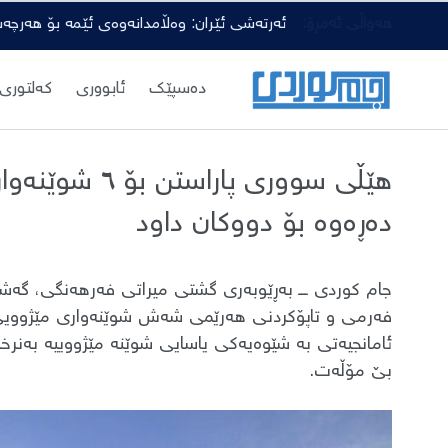
هەواڵی ئەمڕۆ:
ئەرتەشی ئێران: وەڵامدانەوەی ئێمە بۆ هەرچە
دەسپێك
ئابووری
کەلتوری
هێڵی سووری پار
دەڕەوە بۆ دووکان داود
جام کوردی ـــ بەڕێوبەری گشتی میراتی فەرهەنگی، گەشت
فەرمی و تاپۆکردنی هەرێمی شەش شوێنەواری مێژوویی تۆم
ئامانجیەتی بە شێوەیەکی یاسایی شوێنە مێژووییە بەنرخەک
بێ مۆڵەت.