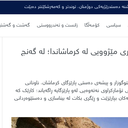
شنە دەستدرێژیەکی دوژمنان، توندتر و کەمەرشکێنتر دەبێت
سیاسی
کۆمەڵگا
زانست و تەندرووستی
گەشت و گەشتیا
استن بۆ ٦ شوێنەواری مێژوویی لە کرماشاندا؛ لە گەنج
وگوزار و پیشەی دەستی پارێزگای کرماشان، ناونانی
ارکراوی نەتەوەیی لەو پارێزگایە ڕاگەیاند؛ کارێک کە
ان بپارێزێت و ڕێگری بکات لە بیناسازی و دەستێوەردانی