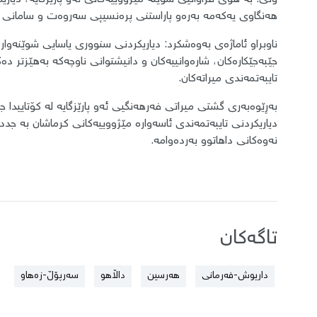
هەنگاوی یەکەمە بەرەو پاراستنی پرەنسیپی سەروەت و سامانی ن
ناوبراو ئاماژەی بەوەشکرد: دیاریکردنی سنووری یاسایی شوێنەو
جێبەجێکارەکان، شارەوانییەکان و دانیشتوانی ناوچەکە بەهێزتر 
تایبەتمەندی میراتەکان.
بەڕێوەبەری گشتی میراتی فەرهەنگیی ئەو پارێزگایە لە کۆتاییدا
دیاریکردنی تایبەتمەندی ئاسەوارە مێژووییەکانی کرماشان بە جدد
نەوەکانی داهاتوو بەردەوامە.
تاگەکان
داریوش-فەرمانی
هەرسین
داڵاهو
سەرپۆڵ-زەهاو