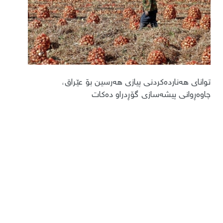
توانای هەناردەکردنی پیازی هەرسین بۆ عێراق،
چاوەڕوانی پیشەسازی گۆڕدراو دەکات