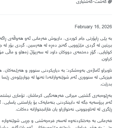
گەشت-گەشتیاری
February 16, 2026
بە پێی ڕاپۆرتی جام کوردی، داریوش فەرمانی ئەو هەواڵەی ڕا
بریتین لە گردی مێژوویی گەنج دەڕە لە هەرسین، گردی بۆر لە جو
کولیایی، گۆڕ دەخمەی دووکان داود لە سەرپۆڵ زەهاو و ماڵی مۆ
کراون.
ناوبراو ئاماژەی بەوەشکرد: بە دیاریکردنی سنوور و هەرێمەکان، 
فیزیکی لە سنووری ئەم شوێنەوارانەدا تەنها لە چوارچێوەی ڕێسا 
بدرێت.
بەڕێوەبەری گشتیی میراتی فەرهەنگیی کرماشان، تۆماری نیشتمانی
ئەم پرۆسەیە جگە لە دابینکردنی بنەمایەک بۆ پاراستنی یاسایی، 
ڕێگری لە لەناوچوونی نەخوازراو یان قازانجخوازانە دەکات.
فەرمانی بە جەختکردنەوە لەسەر فرەچەشنی و چڕیی شوێنەوارە 
وتی: بە هۆی فراوانیی شوێنە مێژووییەکانی ئەو پارێزگایە، دیار