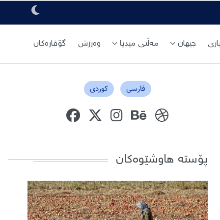
ری
جیهان
مەڵتی میدیا
وەرزش
گۆڤارەکان
فارسی
کوردی
پۆستە هاوشێوەکان