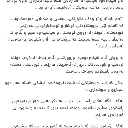
​ئەو شیکەرەوە سیاسیە لە سەرەتای قسەکانیدا ئاماژەی بەوە کرد کە
پرسی ناردنی چەک، پرسێکی "ناواقیعی"یە و وتی:
​"ئەم بابەتە زیاتر وەک مانۆڕێکی سیاسی و میدیایی دەردەکەوێت
کە ئامانج لێی دروستکردنی گوشار و تۆمەتبارکردنی هەرێمی
کوردستانە، چونکە لە ڕووی لۆجستی و سیاسییەوە هیچ بەڵگەیەکی
مەیدانی نییە بیسەلمێنێت کە پرۆسەیەکی لەو شێوەیە بە فەرمی
ئەنجام درابێت."
​بە بڕوای ئەم شیکەرەوەیە، ورووژاندنی ئەم بابەتە لەلایەن دۆناڵد
تڕەمپ و ناوەندەکانی بڕیار لە ئەمریکا، هەرێمی کوردستان دەخاتە
بەردەم تاقیکردنەوەیەکی سەخت.
بیلال ​خەیات لە بەشێکی لە شیکردنەوەکەیدا تیشکی خستە سەر دوو
سیناریۆ و هۆشداری دا:
​ئەگەر بانگەشەکان ڕاست بن: پێویستە حکومەتی هەرێم بەوپەڕی
ڕاشکاوی وەڵام بداتەوە، چونکە ئەمە یاری کردنە بە چارەنووسی
قەوارەی هەرێم.
​ئەگەر تۆمەت بێت: ئەوا مەترسییەکە گەورەترە؛ چونکە نیشانەی