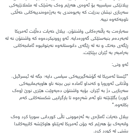
پیلانێکی سیاسییە بۆ ئەوەی هەرێم وەک بەشێک لە ململانێیەکی
سەربازی نیشان بدرێت کە پەیوەندی بە بەرژەوەندییەکانی خەڵکی
ناوچەکەوە نییە.
​سەبارەت بە پاڵنەرەکانی واشنتۆن، بیلال خەیات دەڵێت ئەمریکا
لەبەردەم بنبەستێکی گەورەدایە. ئەو ڕوونیکردەوە کە واشنتۆن نە لە
ڕێگەی جەنگ و نە لە ڕێگەی دانوستانەوە نەیتوانیوە ئامانجەکانی
بەرامبەر بە ئێران بپێکێت.
ئەو وتی:
​"ئێستا ئەمریکا لە گۆشەگیرییەکی سیاسی دایە؛ جگە لە ئیسرائیل،
وڵاتانی ئەوروپا و کەنداو ئامادە نین بچنە ناو هاوپەیمانییەکی
سەربازیی دژ بە ئێران. بۆیە واشنتۆن دەیەوێت هێزی نوێ (وەک
کورد) بگلێنێتە ناو ئەم شەڕەوە تا بارگرانیی شکستەکانی کەم
بکاتەوە."
​بیلال خەیات ئاماژەی بە ئەزموونی تاڵی کوردانی سوریا کرد وەک
وانەیەک بۆ هەرێم کە چۆن ئەمریکا لەپێناو هاوکێشە کاتییەکاندا
پشتی لە کورد کرد.