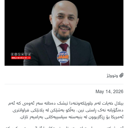
وتووێژ
May 14, 2026
بیلال خەیات لەم چاوپێکەوتنەدا تیشک دەخاتە سەر ئەوەی کە ئەم
دەنگۆیانە نەک ڕاستی نین، بەڵکو بەشێکن لە پلانێکی فراوانتری
ئەمریکا بۆ ڕزگاربوون لە بنبەستە سیاسییەکانی بەرامبەر تاران.