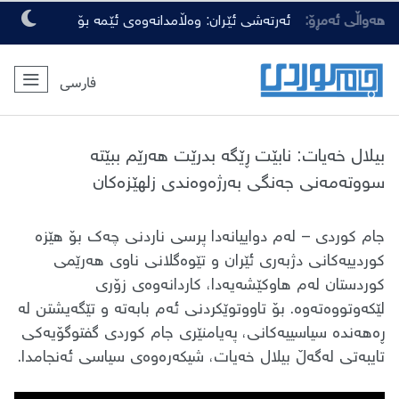
هەواڵی ئەمڕۆ:
ئەرتەشی ئێران: وەڵامدانەوەی ئێمە بۆ
هەرچەشنە دەستدرێژیەکی دوژمنان، توندتر
فارسی
و کەمەرشکێنتر دەبێت
بیلال خەیات: نابێت ڕێگە بدرێت هەرێم ببێتە
سووتەمەنی جەنگی بەرژەوەندی زلهێزەکان
​جام کوردی – لەم دواییانەدا پرسی ناردنی چەک بۆ هێزە
کوردییەکانی دژبەری ئێران و تێوەگلانی ناوی هەرێمی
کوردستان لەم هاوکێشەیەدا، کاردانەوەی زۆری
لێکەوتووەتەوە. بۆ تاووتوێکردنی ئەم بابەتە و تێگەیشتن لە
ڕەهەندە سیاسییەکانی، پەیامنێری جام کوردی گفتوگۆیەکی
تایبەتی لەگەڵ بیلال خەیات، شیکەرەوەی سیاسی ئەنجامدا.