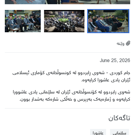
وێنە
June 25, 2026
جام کوردی - شەوی ڕابردوو لە کونسوڵخانەی کۆماری ئیسلامی
ئێران یادی عاشورا کرایەوە.
شەوی رابردوو لە کۆنسوڵخانەی ئێران لە سلێمانی یادی عاشوورا
کرایەوە و ژمارەیەک بەرپرس و خەڵکی شارەکە بەشدار بوون.
تاگەکان
سلێمانی
عاشورا