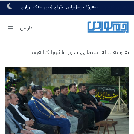
هەواڵی ئەمڕۆ:
سەرۆک وەزیرانی عێراق زنجیرەیەک بڕیاری
گرنگی لەبارەی ڕەوشی ئەمنی دەرکرد
فارسی
بە وێنە... لە سلێمانی یادی عاشورا کرایەوە