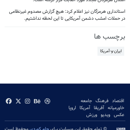
استانداری هرمزگان نیز اعلام کرد: هیچ گزارش مصدوم غیرنظامی
در حملات امشب دشمن آمریکایی تا این لحظه نداشتیم.
برچسب ها
ایران-و-آمریکا
اقتصاد
فرهنگ
جامعه
خاورمیانه
آفریقا
آمریکا
اروپا
عکس
ویدیو
ورزش
© تمام حقوق این وبسایت برای
جام کوردی
محفوظ است