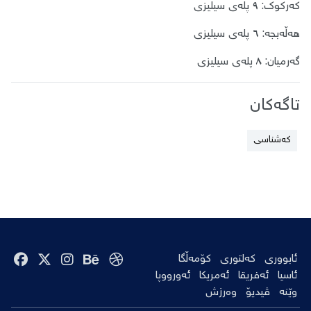
کەرکوک: ٩ پلەی سیلیزی
هەڵەبجە: ٦ پلەی سیلیزی
گەرمیان: ٨ پلەی سیلیزی
تاگەکان
کەشناسی
ئابووری
کەلتوری
کۆمەڵگا
ئاسیا
ئەفریقا
ئەمریکا
ئەورووپا
وێنە
ڤیدیۆ
وەرزش