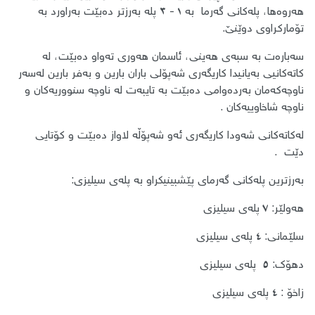
هەروەها، پلەکانی گەرما بە ١ - ٣ پلە بەرزتر دەبێت بەراورد بە
تۆمارکراوی دوێنێ.
سەبارەت بە سبەی هەینی، ئاسمان هەوری تەواو دەبێت، لە
کاتەکانیی بەیانیدا کاریگەری شەپۆلی باران بارین و بەفر بارین لەسەر
ناوچەکەمان بەردەوامی دەبێت بە تایبەت لە ناوچە سنووریەکان و
ناوچە شاخاوییەکان .
لەکاتەکانی شەودا کاریگەری ئەو شەپۆڵە لاواز دەبێت و کۆتایی
دێت .
بەرزترین پلەکانی گەرمای پێشبینیکراو بە پلەی سیلیزی:
هەولێر: ٧ پلەی سیلیزی
سلێمانی: ٤ پلەی سیلیزی
دهۆک: ٥ پلەی سیلیزی
زاخۆ : ٤ پلەی سیلیزی