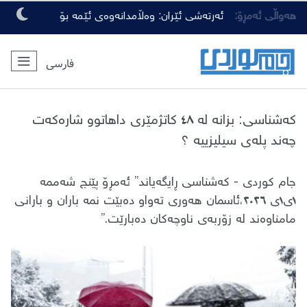
هەواڵی ئەمڕۆ:
ئەرتەشی ئێران: وەڵامدانەوەی ئێمە بۆ
هەرچەشنە دەستدرێژیەکی دوژمنان، توندتر
فارسی
و کەمەرشکێنتر دەبێت
کەشناسی: بزانە لە ٤٨ کاتژمێری داهاتوو شارەکەت
چەند پلەی سیلیزییە ؟
جام کوردی - کەشناسی ڕایگەیاند” ئەمڕۆ پێنج شەممە
١ی١ی ٢٠٢٦،ئاسمان هەوری تەواو دەبێت نمە باران و بارانی
مامناوەند لە زۆربەی ناوچەکان دەبارێت.”