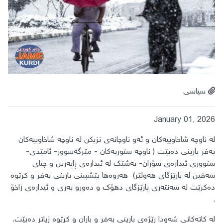
سیاسی
January 01, 2026
لە ناوچە شاخاوییەکان و ئەو ناوچانەی نزیکن لە ناوچە شاخاوییەکان
بەفر بارینی دەبێت ( ناوچە سنوریەکان - مێرگەسوور- ئامێدی-
سنووری ئیدارەی سۆران- بەشێک لە ئیدارەی ڕاپەرین و چیای
سەفین لە پارێزگای هەولێر) هەروەها پێشبینی بارینی بەفر و کرێوە
دەکرێت لە سەنتەری پارێزگای دهۆک و دەورو بەری و ئیدارەی زاخۆ
.
لە کاتەکانی شەودا ڕێژەی بارینی بەفر و باران و کرێوە زیاتر دەبێت.