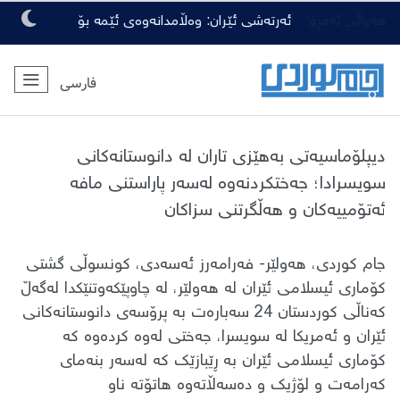
هەواڵی ئەمڕۆ:
ئەرتەشی ئێران: وەڵامدانەوەی ئێمە بۆ
هەرچەشنە دەستدرێژیەکی دوژمنان، توندتر
فارسی
و کەمەرشکێنتر دەبێت
دیپلۆماسیەتی بەهێزی تاران لە دانوستانەکانی
سویسرادا؛ جەختکردنەوە لەسەر پاراستنی مافە
ئەتۆمییەکان و هەڵگرتنی سزاکان
جام کوردی، هەولێر- فەرامەرز ئەسەدی، کونسوڵی گشتی
کۆماری ئیسلامی ئێران لە هەولێر، لە چاوپێکەوتنێکدا لەگەڵ
کەناڵی کوردستان 24 سەبارەت بە پرۆسەی دانوستانەکانی
ئێران و ئەمریکا لە سویسرا، جەختی لەوە کردەوە کە
کۆماری ئیسلامی ئێران بە ڕێبازێک کە لەسەر بنەمای
کەرامەت و لۆژیک و دەسەڵاتەوە هاتۆتە ناو