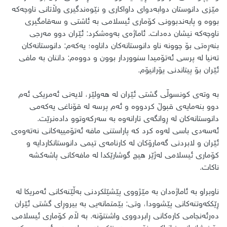
مێزی دانوستان دوابەدوای داواکاری و نێوەندگیری وڵاتانی ناوچەکە
بووە و پابەندبوونی کۆماری ئیسلامی بە ئاشتی و سەقامگیری
ناوچەکە نیشان دەدات. ئاماژەی بەوەشکرد: ئێران دوو مەرجی
بنەڕەتی بۆ چوونە ناو دانوستانەکان داناوە؛ یەکەم: دانوستانەکان
تەنیا لە پرسی ئەتۆمیدا سنووردار بوون و دووەم: داننان بە مافی
ئێران بۆ پیتاندنی یۆرانیۆم.
بە وتەی کونسوڵی گشتی ئێران لە هەولێر، لایەنی ئەمریکی ئەم
دوو بنەمایەی قبوڵ کردووە و ئەم پرسە لە قۆناغی یەکەمی
دانوستانەکان لە ڕوانگەی تارانەوە بە سەرکەوتوو دادەنرێت.
ئەسەدی باسی لەوە کرد کە پاراستنی مافە ئەتۆمییەکانی نەتەوەی
ئێران و لابردنی گەمارۆکان لە کارنامەی تیمی دانوستانکاردایە و
کۆماری ئیسلامی لەژێر هیچ گوشارێکدا لە مافەکانی پاشەکشە
ناکات.
ناوبراو بە ئاماژەدان بە مێژووی پێشێلکردنی بەڵێنەکانی ئەمریکا لە
ڕێککەوتنەکانی پێشوودا، وتی: بێمتمانەیی بە بیروڕای گشتی ئێران
دەرئەنجامی کارەکانی ڕابردووی واشنتۆنە. به ڵام کۆماری ئیسلامی