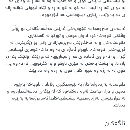
بۆ نیشاندانی نیازپاکی خۆی و جه ختکردنه وه له سه ڕ ئه وه ی که
به دوای شه ڕدا نییه ، به ڵکو به ڵکو به ڕه و تێکه ڵبوونی بنیاتنه ڕانه
ی ده یه وێت، ڕێبازی دیپلۆماسی هه ڵبژاردووه .
ئەسەدی هەروەها بە شێوەیەکی ئەرێنی هەڵسەنگاندنی بۆ ڕۆڵی
وڵاتانی ناوچەکە کرد لەوان عومان و تورکیا لە ئاسانکاری
دانوستانەکان و بە هەنگاوێکی بەرپرسیارانەی زانی بۆ ڕێگریکردن لە
گرژییەکانی ناوچەکە. ناوبراو ئاماژه ی به وه دا که کۆماری ئیسلامی
ئێران به ته واوی ئاماده ی هه ڕ سیناریۆیه ک چ ڕێککه وتنێک بکه ن
یان نا، به پشت بەستن به هێزی ناوخۆ و یه کگرتوویی نه ته وه یی
خۆی له به ڕژه وه ندییه کانی خۆی به ڕده وام ده بێت.
دانوستانە بەردەوامەکان بە نێوەندگیری وڵاتانی ناوچەکە بەڕێوە
دەچن و تاران جەخت لەوە دەکاتەوە کە لە پێگەی دەسەڵاتدارەوە و
لە چوارچێوەی بەرژەوەندییە نیشتمانییەکاندا ئەم پرۆسەیە بەڕێوە
دەبات.
تاگەکان