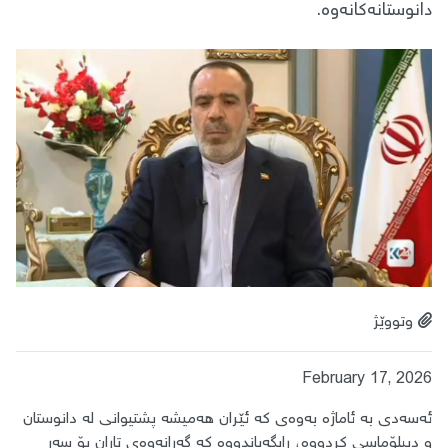
دانوستانەکانەوە.
وتووێژ
February 17, 2026
ئەسەدی بە ئاماژە بەوەی کە ئێران هەمیشە پشتیوانی لە دانوستان
و دیپلۆماسی کردووە، ڕایگەیاندووە کە گەڕانەوەی تاران بۆ سەر