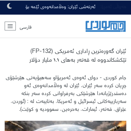
هەواڵی ئەمڕۆ:
ئەرتەشی ئێران: وەڵامدانەوەی ئێمە بۆ
هەرچەشنە دەستدرێژیەکی دوژمنان، توندتر
فارسی
و کەمەرشکێنتر دەبێت
ئێران گەورەترین ڕاداری ئەمریکی (FP-132)
تێکشکاندووە لە قەتەر بەهای ١.١ ملیار دۆلار
جام کوردی - دوای ئەوەی ئەمریۆاو سەهیۆیەتی هێرشێۆی
چڕیان کردە سەر ئێران، ئێران لە وەڵامدانەوەی ئەو
دەستدرێژیانەدا هێرشێکی بەرفراوانی کردە سەر بنکە
سەربازییەکانی ئیسرائیل و ئەمریکا، بەتایبەت لە : (ئوردن،
عێراق، قەتەر، ئیمارات، بەحرەین، سعوودیە و کوێت).