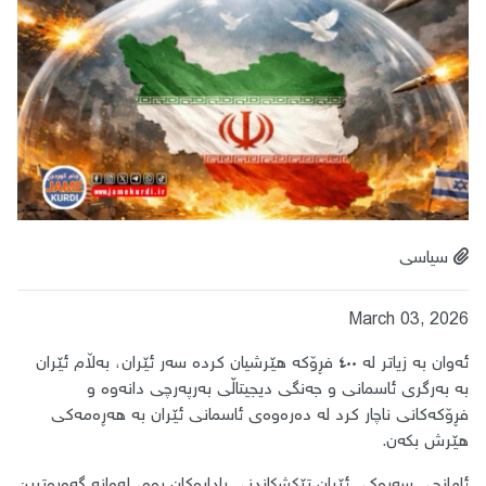
سیاسی
March 03, 2026
ئەوان بە زیاتر لە ٤٠٠ فڕۆکە هێرشیان کردە سەر ئێران، بەڵام ئێران
بە بەرگری ئاسمانی و جەنگی دیجیتاڵی بەرپەرچی دانەوە و
فڕۆکەکانی ناچار کرد لە دەرەوەی ئاسمانی ئێران بە هەڕەمەکی
هێرش بکەن.
ئامانجی سەرەکی ئێران تێکشکاندنی ڕادارەکان بوو، لەوانە گەورەترین