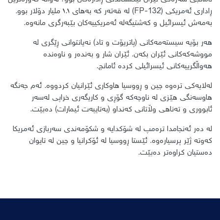
ڕاداری ئەمریکی (FP-132) لە قەتەر کە بەهای ١.١ ملیار دۆلار بوو.
بەمەش ئیسرائیل و کەشتیگەلە ئەمریکییەکان بێبەرگری مانەوە.
هەر بۆیە سیستەمەکانی (پاتریۆت و تاد) نەیانتوانی ڕێگری لە
مووشەکەکانی ئێران بکەن. ئێران شار و بەندەر و ناوەندە
هەواڵگرییەکانی ئیسرائیلی کردە ئامانج.
لەلایەکی ترەوە
چین و ڕووسیا هاوکاری ئێرانیان کردووە. ئەم جەنگە
هاوسەنگی هێزی لە ناوچەکە گۆڕی و کاریگەری خراپى لەسەر
ئابووری و تەناهی وڵاتانی کەنداو (بەتایبەت ئیمارات) دەبێت.
لە دەر ئەنجامدا
ترەمپ لە شۆکدایە و شکۆمەندی سەربازی ئەمریکا
کەوتە ژێر پرسیارەوە. ئێستا ڕووسیا لە ئۆکرانیا و چین لە تایوان
دەستیان کراوەتر دەبێت.