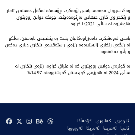
وەک سیروان محەمەد باسی لێوەکرد، پڕۆسەکە لەگەڵ دەستەی ئامار
و رێکخراوی کاری جیهانی بەڕێوەدەچێت، چونکە دواین رووپێوی
هاوشێوە لە ساڵی 2021دا کراوە.
باسی لەوەشکرد، دامەزراوەکانیان پشت بە پێشبینی نابەستن، بەڵکو
لە رێگەی رێکاری زانستییەوە رێژەی راستەقینەی بێکاری دیاری دەکەن
و بڵاو دەکەنەوە.
بە گوێرەی دوایین رووپێوی کە لە عێراق کراوە، رێژەی بێکاری لە
ساڵی 2024 لە هەرێمی کوردستان گەیشتووەتە 14.97%.
ئابووری
کەلتوری
کۆمەڵگا
ئاسیا
ئەفریقا
ئەمریکا
ئەورووپا