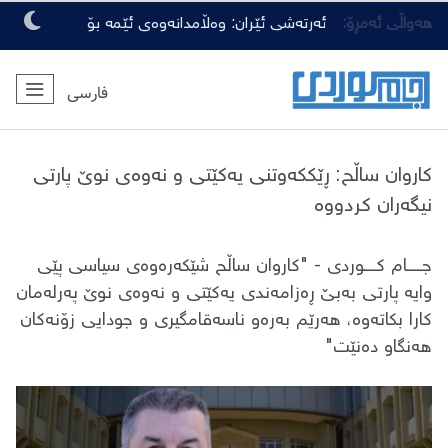
هەواڵی ئەمڕۆ:
ئەرتەشی ئێران: وەڵامدانەوەی ئێمە بۆ
هەرچەشنە دەستدرێژیەکی دوژمنان، توندتر
فارسی
و کەمەرشکێنتر دەبێت
​کاروان ساڵح: ڕێککەوتنی یەکێتی و نەوەی نوێ پارتی
نیگەران کردووە
جـــــام کــــوردی - ​"کاروان ساڵح شێکەرەوەی سیاسی پێی
وایە پارتی بەبێ ڕەزامەندی یەکێتی و نەوەی نوێ پەرلەمان
کارا بکاتەوە، هەرێم بەرەو ناسەقامگیری و جودایی زۆنەکان
هەنگاو دەنێت"