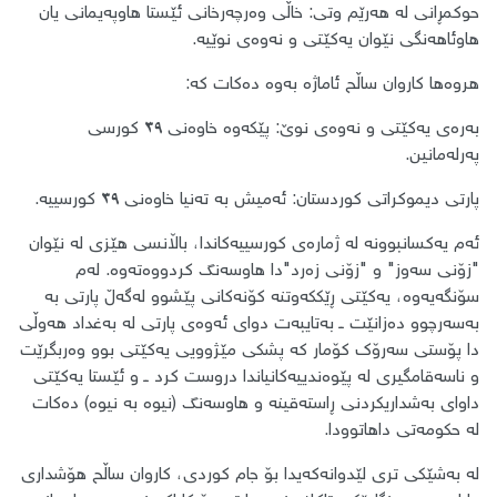
حوکمڕانی لە هەرێم وتی: ​خاڵی وەرچەرخانی ئێستا هاوپەیمانی یان
هاوئاهەنگی نێوان یەکێتی و نەوەی نوێیە.
هروەها کاروان ساڵح ئاماژە بەوە دەکات کە:
​بەرەی یەکێتی و نەوەی نوێ: پێکەوە خاوەنی ٣٩ کورسی
پەرلەمانین.
​پارتی دیموکراتی کوردستان: ئەمیش بە تەنیا خاوەنی ٣٩ کورسییە.
​ئەم یەکسانبوونە لە ژمارەی کورسییەکاندا، باڵانسی هێزی لە نێوان
"زۆنی سەوز" و "زۆنی زەرد"دا هاوسەنگ کردووەتەوە. لەم
سۆنگەیەوە، یەکێتی ڕێککەوتنە کۆنەکانی پێشوو لەگەڵ پارتی بە
بەسەرچوو دەزانێت ــ بەتایبەت دوای ئەوەی پارتی لە بەغداد هەوڵی
دا پۆستی سەرۆک کۆمار کە پشکی مێژوویی یەکێتی بوو وەربگرێت
و ناسەقامگیری لە پێوەندییەکانیاندا دروست کرد ــ و ئێستا یەکێتی
داوای بەشداریکردنی ڕاستەقینە و هاوسەنگ (نیوە بە نیوە) دەکات
لە حکومەتی داهاتوودا.
​لە بەشێکی تری لێدوانەکەیدا بۆ جام کوردی، کاروان ساڵح هۆشداری