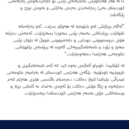
دا لە هەر هەنگاوێکی تاکلایەنەی پارتی بۆ کاراکردنەوەی پەرلەمانی
کوردستان بەبێ ڕەزامەندی بەرەی یەکێتی و نەوەی نوێ و
ڕایگەیاند:
​"ئەگەر بڕیارێکی لەو شێوەیە لە هەولێر بدرێت، ئەو پەرلەمانە
ناتوانێت بڕیارەکانی بەسەر زۆنی سەوزدا بسەپێنێت. ئەمەش دەبێتە
هۆی دروستبوونی جودایی و دابەشبوونی قووڵ لە نێوان زۆنی
سەوز و زۆرد و ناسەقامگیرییەکی گەورە لە پرۆسەی پێکهێنانی
حکومەتی هەرێمدا دەقەومێنێت."
​لە کۆتاییدا، ناوبراو ئاماژەی بەوە کرد کە ئەم ناسەقامگیری و
ناڕوونییە ناوخۆییە، پێگەی هەرێمی کوردستان لە بەرامبەر حکومەتی
فیدراڵی عێراقدا لاواز دەکات؛ دەرەنجام باڵانسی هێزی هەرێم کەم
دەبێتەوە و ڕێگا خۆش دەکات بۆ ئەوەی بەغداد بە ئاسانی بڕیار و
ویستەکانی خۆی بەسەر هەرێمی کوردستاندا بچەسپێنێت.