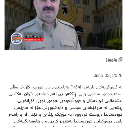
وتووێژ
June 03, 2026
​لە گفتوگۆیەکی تایبەتدا لەگەڵ پەیامنێری جام کوردی کاروان ساڵح
شیکەرەوەی سیاسی وتی:
ڕێککەوتنی ئەم دواییەی نێوان یەکێتیی
نیشتمانیی کوردستان و جووڵانەوەی نەوەی نوێ، گۆڕانکاریی
ڕیشەیی لە هاوکێشەی سیاسی و دابەشبوونی هێز لە هەرێمی
کوردستاندا دروست کردووە؛ بە جۆرێک پێگەی یەکێتی لە بەرامبەر
پارتی دیموکراتی کوردستاندا بەهێزتر کردووە و هاوسەنگییەکی