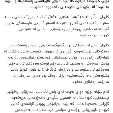
نوێی هێناوەتە کایەوە کە تێیدا داوای هاوبەشیی ڕاستەقینە و "نیوە
بە نیوە" لە پێکهێنانی حکومەتی داهاتوودا دەکرێت.
​کاروان ساڵح، لە هەڤپەیڤینەکەی لەگەڵ "جام کوردی" تیشکی خستە
سەر کاریگەرییەکانی ئەم ڕێککەوتنە لەسەر گۆڕینی هاوسەنگی هێز و
ئەو تەحەددیانەی ڕووبەڕووی پرۆسەی سیاسی لە هەرێمی
کوردستان دەبنەوە.
کاروان ساڵح لە بەشێکی تری گفتوگۆکەدا وتی: دوای پاشەکشەی
دەنگەکانی بزووتنەوەی گۆڕان و کەمبوونی کورسییەکانی یەکێتی لە
خولەکانی ڕابردوودا، پارتی دیموکراتی کوردستان توانیبووی زۆربەی
پۆستە سەرەکی و سیادییەکانی هەرێم (وەک سەرۆکایەتی هەرێم،
سەرۆکایەتی حکومەت و وەزارەتە گرنگەکان) بۆ خۆی قۆرخ بکات.
پشتبەستن بەم باڵادەستییە، پارتی وەک بڕیاردەری سەرەکی لە
هەرێمدا ڕەفتاری دەکرد.
​ئەم دۆخە نوێیە دوای پەیامەکەی بافڵ تاڵەبانی، سەرۆکی یەکێتیی
نیشتمانیی کوردستان لە ٥١ەمین ساڵیادی دامەزراندنی حزبەکەیدا
گۆڕانی بەسەردا هات، کە تێیدا پەیامێکی ڕوونی ئاڕاستەی گەلی
کورد و ناوبژیوانی پرۆسەی سیاسی کرد سەبارەت بە ئایندەی