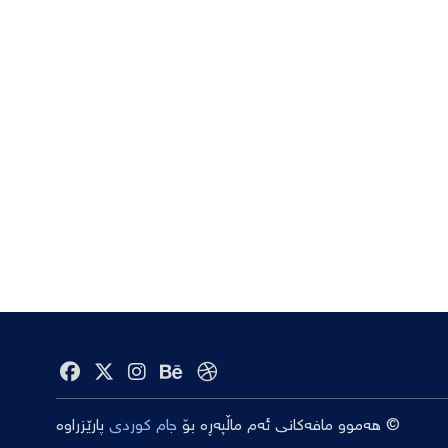
© هەموو مافەکانی ئەم ماڵپەڕە بۆ
جام کوردی
پارێزراوە