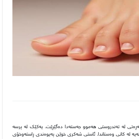
نەڕەتی لە تەندروستی هەموو جەستەدا دەگێڕێت. یەکێک لە پرسە
تەیە لە کاتی وەستاندا. ئاستی شەکری خوێن پەیوەندی ڕاستەوخۆی