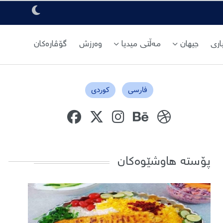
ری
جیهان
مەڵتی میدیا
وەرزش
گۆڤارەکان
فارسی
کوردی
پۆستە هاوشێوەکان