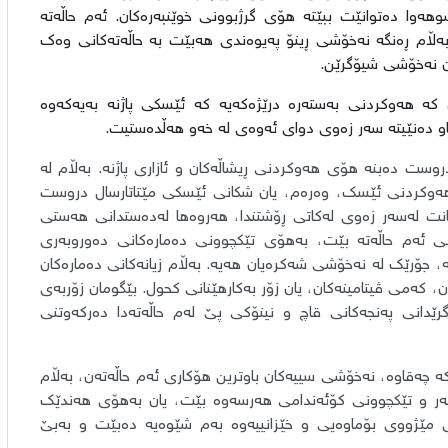
هەوا دەتوانێت ببێتە هۆی گرژبوونی خوێنبەرەکان. ئەم حاڵەتە
 بەڵام ڕەنگە نەخۆشی ڕینۆ پەیوەندی هەبێت بە حاڵەتەکانی وەک
 نەخۆشی شیۆگرێن.
پێ کە هەوکردنی بەستەرە درێژەکەیە کە ئێسکی پاژنە بەیەکەوە
نگاو دەنێیتە سەر زەوی دوای ئەوەی لە خەو هەڵدەستیت.
ست دەبنە هۆی هەوکردنی ڕیشاڵەکان و ئازاری پاژنە. بەڵام لە
، هەوکردنی ئێسک، وەرەم، یان شکانی ئێسکی مێتاتارسال دروست
ەکانت لەسەر زەوی لەکاتی ڕۆشتندا، هەروەها لەدەستدانی هەستی
ەکانی ئەم حاڵەتە بێت، بەهۆی تێکچوونی دەمارەکانی دەوروبەری
ێشەیەیان هەیە، جۆرێک لە نەخۆشی شەکرەیان هەیە. بەڵام زیانەکانی دەمارەکان
 کەمی ڤیتامینەکان، یان زۆر بەکارهێنانی کحول. بێگومان زۆربەی
رێدانی پەنجەکانی قاچ و نینۆکی پێ لەم حاڵەتەدا دەرکەوتنی
ە چەقاوە، نەخۆشی سییەکان باوترین هۆکاری ئەم حاڵەتەن، بەڵام
ر و تێکچوونی کۆئەندامی هەرسەوە بێت، یان بەهۆی هەندێک
ۆی مێژووی بۆماوەیی و خێزانییەوە بەم شێوەیە دەبێت و بەبێ