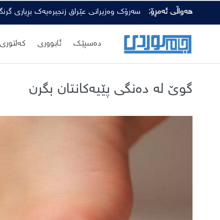
هەواڵی ئەمڕۆ:
سەرۆک وەزیرانی عێراق زنجیرەیەک بڕیاری گرن
دەسپێك
ئابووری
کەلتوری
گوێ لە دەنگی پێیەکانتان بگرن