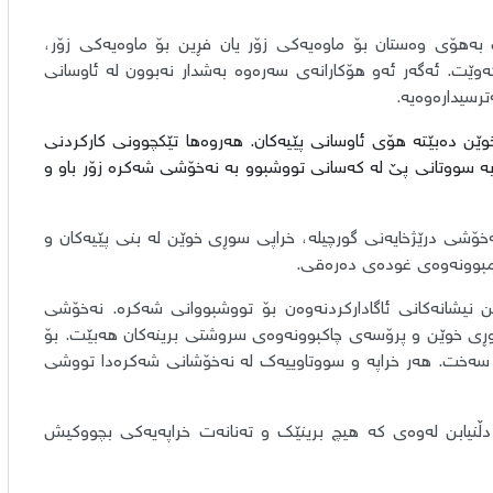
ت بەهۆی وەستان بۆ ماوەیەکی زۆر یان فڕین بۆ ماوەیەکی زۆر،
کەوێت. ئەگەر ئەو هۆکارانەی سەرەوە بەشدار نەبوون لە ئاوسانی
ترسیدارەوەیە.
ێن دەبێتە هۆی ئاوسانی پێیەکان. هەروەها تێکچوونی کارکردنی
ە سووتانی پێ لە کەسانی تووشبوو بە نەخۆشی شەکرە زۆر باو و
ڤیتامین B، پێی وەرزشوان، نەخۆشی درێژخایەنی گورچیلە، خراپی سوڕی خوێن لە بنی پێیەکان و
کەمبوونەوەی غودەی دەرەقی.
ن نیشانەکانی ئاگادارکردنەوەن بۆ تووشبووانی شەکرە. نەخۆشی
وڕی خوێن و پرۆسەی چاکبوونەوەی سروشتی برینەکان هەبێت. بۆ
و سەخت. هەر خراپە و سووتاوییەک لە نەخۆشانی شەکرەدا تووشی
دڵنیابن لەوەی کە هیچ برینێک و تەنانەت خراپەیەکی بچووکیش