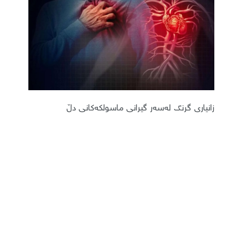
زانیاری گرنگ لەسەر گیرانی ماسولکەکانی دڵ