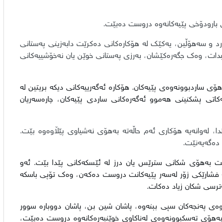
بارودۆخی پێیەکانەوە دروست دەبێت.
رد و سەهۆڵین، یەکێک لە هۆکارەکانی دەکرێت دابەزینی پەستانی
بدات، وەک جگەرەکێشان، بەرزی پەستانی خوێن یان نەخۆشییەکانی
 ساردبوونەوەی پێیەکان. هۆکارە ئەگەرییەکانی دیکە بریتین لە
اتی پشکنینی هەموو ئەگەرەکانی ساردی پێیەکان، چارەسەریان
تدا، لەوانەیە هۆکاری ئەم حاڵەتە بەهۆی نەشیاوی پێڵاوەوە بێت.
ت دەگەیەنێت.
کرێت بەهۆی شکانی سترێس یان درز لە ئێسکەکانی پێدا بێت. ئەو
کە فشارێکی زۆر لەسەر پێیەکانت دروست دەکەن، وەک تۆپی باسکە
ترسی شکان زیاد دەکات.
ی پەنجەکان سپی ببنەوە، پاشان شین بن، پاشان دووبارە سوور
تە بەهۆی تەسکبوونەوەی لەناکاوی خوێنبەرەکانەوە دروست دەبێت،