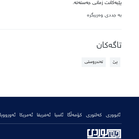
پێیەکانت زمانی جەستەتە.
بە جددی وەریبگرە
تاگەکان
پێ
تەندروستی
ئابووری
کەلتوری
کۆمەڵگا
ئاسیا
ئەفریقا
ئەمریکا
ئەورووپا