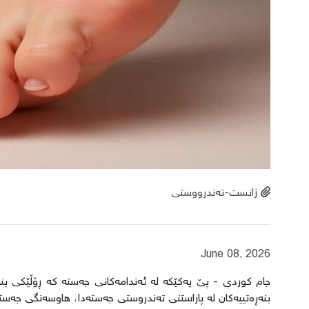
زانست-تەندرووستی
June 08, 2026
جام کوردی - پێ یەکێکە لە ئەندامەکانی جەستە کە ڕۆڵێکی ب
بنەڕەتییەکان لە پاراستنی تەندروستی جەستەدا، هاوسەنگی جەس