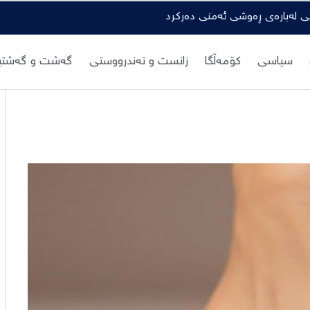
گی لەبارەی ڕەوشی ئەمنی دەرکرد
سیاسی
کۆمەڵگا
زانست و تەندرووستی
گەشت و گەشتیا