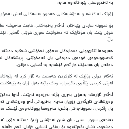
بە تەندروستی پێیەکانەوە هەیە.
زۆرێک لە کێشە و نەخۆشیەکانی هەموو بەشەکانی لەش بەهۆی 
بۆ نموونە ساردی پێیەکان، ئەگەر پەنجەکانی قاچت هەمیشە سا
خوێن بێت. یان هۆکارێک کە دەتوانێت سوڕی خوێنی ئاسایی تێک
دڵ.
هەروەها تێکچوونی دەمارەکان بەهۆی نەخۆشی شەکرە دەبێتە هۆی
کەمبوونەوەی غودەی دەرەقی یان کەمخوێنی. پزیشکەکان لەک
دەکەن یان هەندێک جار ئەم کێشەیە بە ئاسایی دەزانن.
ئەگەر دوای ڕۆژێک لە کارکردن هەستت بە ئازار کرد لە پێیەکان
لەپێی کردنی پێڵاوی ناگونجاو، وەک پاژنە بەرز، زیان بە پێیەکان
ئەگەر ئازارەکە بەهۆی بەرزی پاژنە بەرزەوە نەبێت، ئەوا دە
وەرزشانەی کاریگەری زۆریان هەیە، بەتایبەتی ئەو وەرزشانەی 
یان ڕاکردن، نموونەیەکی باشن؛ هەروەها پووکانەوەی ئێسک مە
پەنجەی سوور، سپی، یان شین نەخۆشی ڕاینۆ دەبێتە هۆی ئەوە
دەبنەوە، پاشان بگەڕێنەوە بۆ ڕەنگی ئاسایی خۆیان. ئەم حاڵە