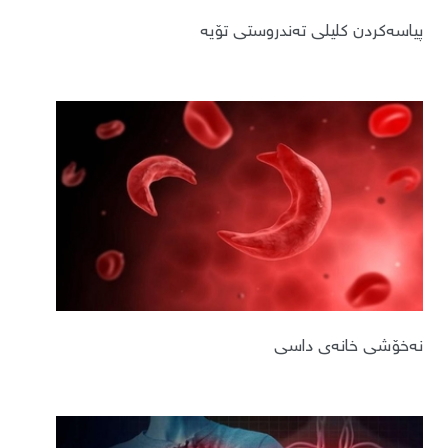
پیاسەکردن کلیلی تەندروستی تۆیە
نەخۆشی خانەی داسی