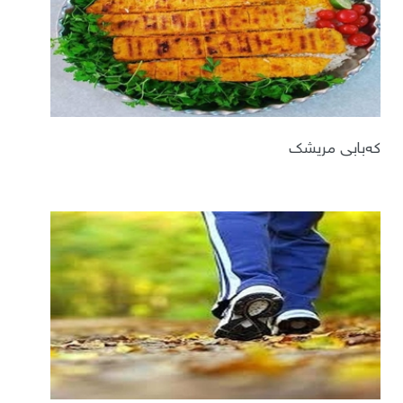
کەبابی مریشک