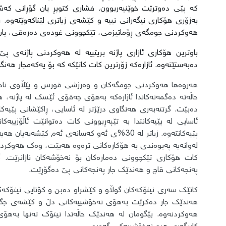
کە پێی دەوترێت خوێنبەربوون. فشاری کتوپڕ یان گۆڕانی کەشو
بەزۆری هۆکاری نیگەرانی نییە و کێشەی زیاتری لێناکەوێتەوە.
هەوکردنی جومگەی ڕۆماتیزمی، تێکچوونی غودەی دەرەقی، یان
باوترین هۆکاری ئازاری پاژنە بریتییە لە هەوکردنی پاژنەی 
دەبەستێتەوە. ئازارەکە زۆرترین کات کاتێکە کە بۆ یەکەمجار هە
هەروەها هەوکردنی جومگەکان و وەرزشی قورس و پێڵاوی نادرو
حاڵەتە دەگمەنەکاندا ئازارەکە بەهۆی چەقۆی ئێسک لە پاژنە
دەبێت. گرتنەبەری هەنگاوی درێژتر لە ئاسایی، ڕاکێشانی پێی
ئاسایی لە پێیەکانتدا بە تێپەڕبوونی کات دەتوانێت ئاڵۆزیی
پێیەکانتەوە. زیاتر لە 30%ی ئەو کەسانەی ئەم ک
لەوانەیە پەیوەندی بە هۆکارەکانی ترەوە هەبێت، وەک هەوکردن،
کات هۆکاری تێکچوونی دەمارەکان بۆ نەخۆشەکان نازانرێت. گ
پەنجەکانی قاچ و هەندێک جار پەنجەکانی پێ دەگۆڕێت.
کاتێک سەری نینۆکەکان گوڵاو و کێشراو دەبن و کۆتایی نینۆکەک
هەندێک جار دەکرێت بەهۆی نەخۆشییەکانی دڵ و کێشەی جگە
هەوکردنەوە. بێگومان لە هەندێک حاڵەتدا نینۆک تەنها بەه