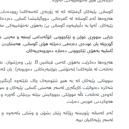
کاریگەری هیچ نەخۆشییەکی گەورە.
ئاوسانی پێیەکان گرفتێکە کە لە زۆربەی کەسەکاندا ڕوودەدا
هەروەها ئەم ئاوسانە لە ئافرەتانی دووگیانیشدا ئاسایی دەردە
پێیەکان، ئەوا بە دڵنیاییەوە ئاوسانی پێ بەهۆی نەخۆشییەکی مە
خراپی سووڕی خوێن و تێکچوونی کۆئەندامی لیمفە و مەینی خو
گورچیلە یان غودەی دەرەقی دەبێتە هۆی ئاوسانی. هەستکردن ب
ئاساییە بەهۆی تێکچوونی دەمارە دەوروبەرییەکان.
هەروەها دەکرێت بەهۆی کەمی 
تەنانەت لە قاچەکاندا (نەخۆشی خوێنبەرەکانی دەوروبەر)، یان 
سووتانی پێیەکان کە بە هیچ شێوەیەک چاک نابێتەوە گرنگتری
شەکرە دەتوانێت کاریگەری لەسەر هەستی ئاسایی پێیەکان و س
ئەوەی تەنانەت تاڵە مووێکی بچووکیش ببێتە برینێکی گەورە 
هەوکردنی قورس دەبێت.
ئەم کەسانە پێویستە ڕۆژانە پێیان بشۆن و وشکی بکەنەوە و 
لەسەر پێیەکانیان نییە.