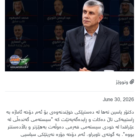
وتووێژ
June 30, 2026
دکتۆر یاسین تەها لە دەستپێکی خوێندنەوەی بۆ ئەم دۆخە ئاماژە بە
ڕاستییەکی تاڵ دەکات و ڕایدەگەیەنێت کە "سیستەمی گەندەڵی لە
عێراقدا لە خودی سیستەمی فەرمی دەوڵەت بەهێزتر و باڵادەستتر
بووە". بە گوتەی ناوبراو، ئەم دۆخە جۆرە نەریتێکی سیاسیی