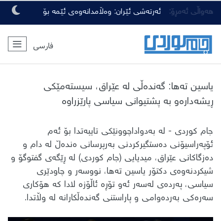
هەواڵی ئەمڕۆ:
ئەرتەشی ئێران: وەڵامدانەوەی ئێمە بۆ
هەرچەشنە دەستدرێژیەکی دوژمنان، توندتر
فارسی
و کەمەرشکێنتر دەبێت
یاسین تەها: ​گەندەڵی لە عێراق، سیستەمێکی
ڕیشەدارەو بە پشتیوانی سیاسی پارێزراوە
​جام کوردی - لە بەدواداچوونێکی تایبەتدا بۆ ئەم
ئۆپەراسیۆنی دەستگیرکردنی بەرپرسانی ەندەڵ لە دام و
دەزگاکانی عێراق، میدیایی (جام کوردی) لە ڕێگەی گفتوگۆ و
شیکردنەوەی دکتۆر یاسین تەها، نووسەر و چاودێری
سیاسی، پەردەی لەسەر ئەو تۆڕە ئاڵۆزە لادا کە هۆکاری
سەرەکی بەردەوامی و پاراستنی گەندەڵکارانە لە وڵاتدا.