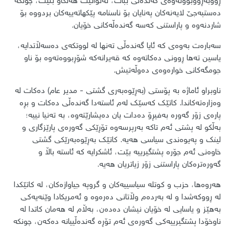
ڕووبەڕووبوونەوەی گەندەڵی ببات، نەتوانێت هەنگاو بنێت، چونکە
دەستبەجێ لایەنەکان پەنایان بۆ ناسنامە پێکهاتەییەکان بردووە بۆ
شاردنەوە و پاراستنی کەسە گەندەڵەکانی خۆیان.
سەبارەت بەوەی کە ئایا گەندەڵی تەنها لە لووتکەی دەسەڵاتدایە،
یاسین تەها ڕوونی دەکاتەوە کە قەیرانەکە شۆڕبووەتەوە بۆ ناو
جومگەکانی خوارەوەی دەوڵەتیش.
ناوبراو ئاماژە بە پۆستی (بەڕێوەبەری گشتی - مدیر عام) دەکات لە
وەزارەتەکاندا. کاتێک کەسێک لەم ئاستەدا گەندەڵی دەکات و بڕە
پارەی زۆر گەورە بەفیڕۆ دەدات یان دەیشارێتەوە، بە تەنیا نییە؛
بەڵکو لە پشتی ئەم تاکە بەرپرسەوە تۆڕێکی گەورەی پارێزگاری و
لینک و پەیوەندی سیاسی هەیە. کاتێک بەڕێوەبەرێکی گشتی
خاوەنی ئەم جۆرە پشتگیرییە بێت، ئاشکرایە کە ئاستە باڵا و
گەورەترەکان پاراستنی زۆر زیاتریان هەیە.
​هەروەها، حزب و کوتلە سیاسییەکان و گروپە جیاوازەکان، لە کاتێکدا
لە ڕووکەشدا و لە بەردەم وڵاتانی دەرەوە و ئەمریکادا وێنەیەکی
بەهێز و یاسایی لە خۆیان نیشان دەدەن، بەڵام لە هەمان کاتدا لە
ناوخۆدا پشتگیرییەکی گەورەی ئەم تۆڕە گەندەڵییانە دەکەن، چونکە