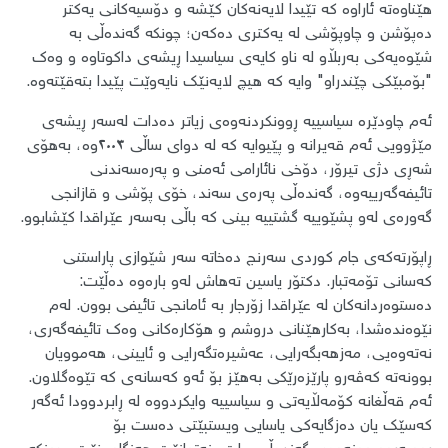
هێناوەتە ئاراوە کە تێیدا لایەنەکان کێشە و دۆسیەکانی یەکتر
دەپۆشن و چاوپۆشی لە یەکتری دەکەن؛ چونکە گەندەڵی بە
شێوەیەکی بەربڵاو لە ناو کایەی سیاسیدا ڕیشەی داکوتاوە و وەک
"بۆمبێکی چێندراو" وایە کە هیچ لایەنێک نایەوێت پێیدا بتەقێتەوە.
​ئەم چاودێرە سیاسییە ڕوونکردنەوەی زیاتر دەدات لەسەر ڕیشەی
مێژوویی ئەم قەیرانە و پێیوایە کە لە دوای ساڵی ٢٠٠٣وە، بەهۆی
شەڕی دژی تیرۆر، دۆخی نائارامی ئەمنی و پەرەسەندنی
تائیفەگەرییەوە، گەندەڵی پەرەی سەند، خۆی پۆشی و قازانجی
گەورەی لەو پشێوییە گشتییە بینی کە باڵی بەسەر عێراقدا کێشابوو.
ڕاپۆرتەکەی جام کوردی سەرنج دەخاتە سەر شێوازی پاراستنی
کەسانی تۆمەتبار. دکتۆر یاسین تەهاش لەو بارەوە دەڵێت:
دەستوەردانەکان لە عێراقدا زۆرجار بە ئامانجی تائیفی بوون. لەم
نێوەندەشدا، بەکارهێنانی دروشم و هۆکارەکانی وەک تائیفەگەری،
نەتەوەیی، مەزهەبگەرایی، عەشیرەتگەرایی و ئایینی، هەموویان
بوونەتە کەڤەرو پارێزەرێکی بەهێز بۆ ئەو کەسانەی کە تێوەگلاون.
ئەم قەڵغانە کۆمەڵایەتی و سیاسییە وایکردووە لە ڕابردوودا ئەگەر
کەسێک یان دەزگایەکی یاسایی ویستبێتی دەست بۆ