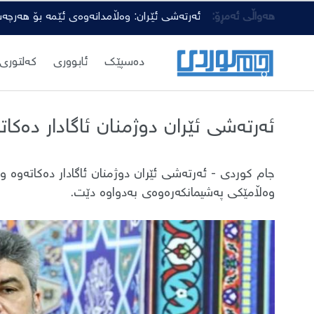
هەواڵی ئەمڕۆ:
ئەرتەشی ئێران: وەڵامدانەوەی ئێمە بۆ هەرچە
دەسپێك
ئابووری
کەلتوری
ئەرتەشی ئێران دوژمنان ئاگادار دەکات
جام کوردی - ئەرتەشی ئێران دوژمنان ئاگادار دەکاتەوە
وەڵامێکی پەشیمانکەرەوەی بەدواوە دێت.