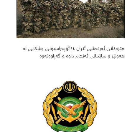
هێزەکانی ئەرتەشی ئێران ١٤ ئۆپەراسیۆنی وشکانی لە
هەولێر و سلێمانی ئەنجام داوە و گەڕاوەتەوە