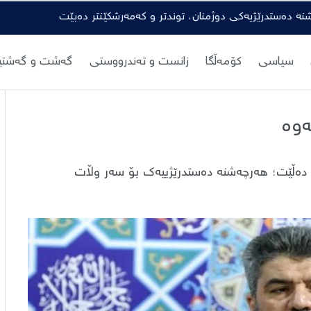
شنە دەستدرێژیەکی دوژمنان، توندتر و کەمەرشکێنتر دەبێت
سیاسی
کۆمەڵگا
زانست و تەندرووستی
گەشت و گەشتیا
ەوە
 و دەڵێت؛ هەرچەشنە دەستدرێژییەک بۆ سەر وڵات