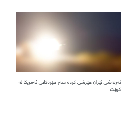
ئەرتەشی ئێران هێرشی کردە سەر هێزەکانی ئەمریکا لە
کوێت