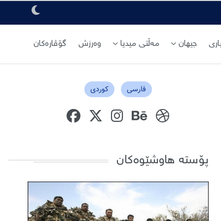
ری
جیهان
مەڵتی میدیا
وەرزش
گۆڤارەکان
فارسی
کوردی
پۆستە هاوشێوەکان