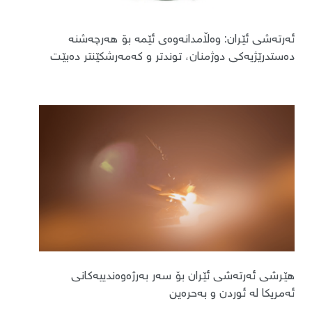
ئەرتەشی ئێران: وەڵامدانەوەی ئێمە بۆ هەرچەشنە
دەستدرێژیەکی دوژمنان، توندتر و کەمەرشکێنتر دەبێت
هێرشی ئەرتەشی ئێران بۆ سەر بەرژەوەندییەکانی
ئەمریکا لە ئوردن و بەحرەین