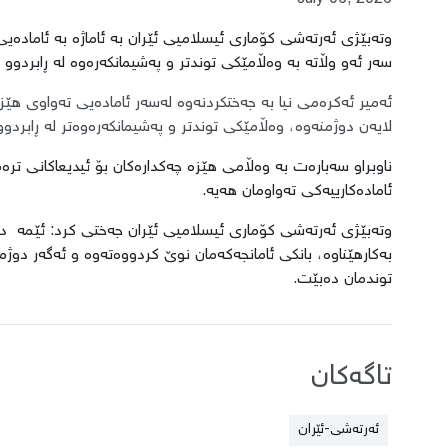
وتەبێژی ئەرتەشی کۆماری ئیسلامیی ئێران بە ئاماژە بە ئامادە
سەر ئەو وڵاتە بە وەڵامێکی توندتر و پەشیمانکەرەوە لە ڕابردوو 
ئەمیر ئەکرەمی نیا بە جەختکردنەوە لەسەر ئامادەیی تەواوی هێز
لایەن دوژمنەوە، وەڵامێکی توندتر و پەشیمانکەرەوەتر لە ڕابردو
ناوبراو سەبارەت بە وەڵامی هێزە چەکدارەکان بۆ ئیدیعاکانی ترەمپ
ئامادەکارییەکی تەواومان هەیە.
وتەبێژی ئەرتەشی کۆماری ئیسلامیی ئێران جەختی کرد: ئێمە دە
بەکارهێناوە، بانکی ئامانجەکەمان نوێ کردووەتەوە و ئەگەر دوژ
توندمان دەبێت.
تاگەکان
ئەرتەشی-ئێران