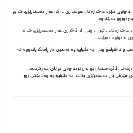
یی تەواوی هێزە چەکدارەکان هۆشداری دا کە هەر دەستدرێژییەک بۆ
بەرەوڕوو دەبێتەوە.
ە چەکدارەکانی ئێران، وتی: لە ئەگەری هەر دەستدرێژییەک لە
وی بەدواوە دەبێت.
 و نەتانیاهۆ وتی: بە دڵنیاییەوە چەندین جار ڕامانگەیاندووە کە
رفەتی ئاگربەستمان بۆ بەرزکردنەوەی توانای شەڕکردنمان
من هێرش یان دەستدرێژی بکات، بە دڵنیاییەوە وەڵامێکی زۆر