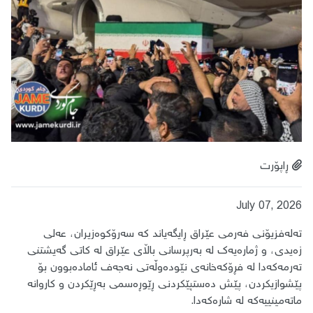
ڕاپۆرت
July 07, 2026
​تەلەفزیۆنی فەرمی عێراق ڕایگەیاند کە سەرۆکوەزیران، عەلی
زەیدی، و ژمارەیەک لە بەرپرسانی باڵای عێراق لە کاتی گەیشتنی
تەرمەکەدا لە فڕۆکەخانەی نێودەوڵەتی نەجەف ئامادەبوون بۆ
پێشوازیکردن، پێش دەستپێکردنی ڕێوڕەسمی بەڕێکردن و کاروانە
ماتەمینییەکە لە شارەکەدا.