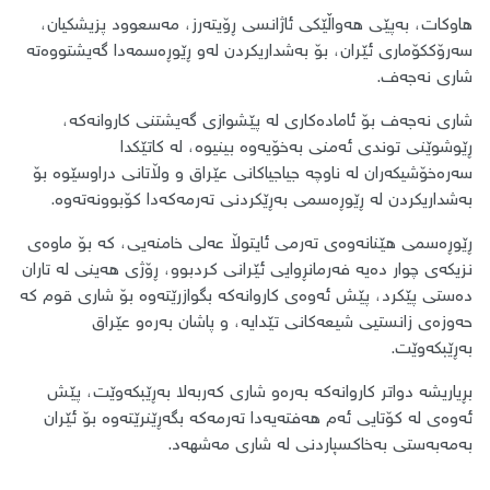
​هاوکات، بەپێی هەواڵێکی ئاژانسی ڕۆیتەرز، مەسعوود پزیشکیان،
سەرۆککۆماری ئێران، بۆ بەشداریکردن لەو ڕێوڕەسمەدا گەیشتووەتە
شاری نەجەف.
​شاری نەجەف بۆ ئامادەکاری لە پێشوازی گەیشتنی کاروانەکە،
ڕێوشوێنی توندی ئەمنی بەخۆیەوە بینیوە، لە کاتێکدا
سەرەخۆشیکەران لە ناوچە جیاجیاکانی عێراق و وڵاتانی دراوسێوە بۆ
بەشداریکردن لە ڕێوڕەسمی بەڕێکردنی تەرمەکەدا کۆبوونەتەوە.
​ڕێوڕەسمی هێنانەوەی تەرمی ئایتوڵا عەلی خامنەیی، کە بۆ ماوەی
نزیکەی چوار دەیە فەرمانڕوایی ئێرانی کردبوو، ڕۆژی هەینی لە تاران
دەستی پێکرد، پێش ئەوەی کاروانەکە بگوازرێتەوە بۆ شاری قوم کە
حەوزەی زانستیی شیعەکانی تێدایە، و پاشان بەرەو عێراق
بەڕێبکەوێت.
​بڕیاریشە دواتر کاروانەکە بەرەو شاری کەربەلا بەڕێبکەوێت، پێش
ئەوەی لە کۆتایی ئەم هەفتەیەدا تەرمەکە بگەڕێنرێتەوە بۆ ئێران
بەمەبەستی بەخاکسپاردنی لە شاری مەشهەد.