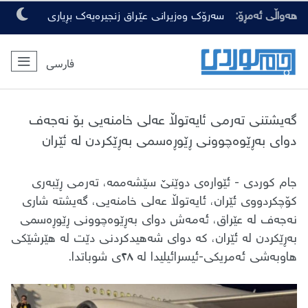
هەواڵی ئەمڕۆ:
سەرۆک وەزیرانی عێراق زنجیرەیەک بڕیاری
گرنگی لەبارەی ڕەوشی ئەمنی دەرکرد
فارسی
​گەیشتنی تەرمی ئایەتوڵا عەلی خامنەیی بۆ نەجەف
دوای بەڕێوەچوونی ڕێوڕەسمی بەڕێکردن لە ئێران
​جام کوردی - ئێوارەی دوێنێ سێشەممە، تەرمی ڕێبەری
کۆچکردووی ئێران، ئایەتوڵا عەلی خامنەیی، گەیشتە شاری
نەجەف لە عێراق، ئەمەش دوای بەڕێوەچوونی ڕێوڕەسمی
بەڕێکردن لە ئێران، کە دوای شەهیدکردنی دێت لە هێرشێکی
هاوبەشی ئەمریکی-ئیسرائیلیدا لە ٢٨ی شوباتدا.