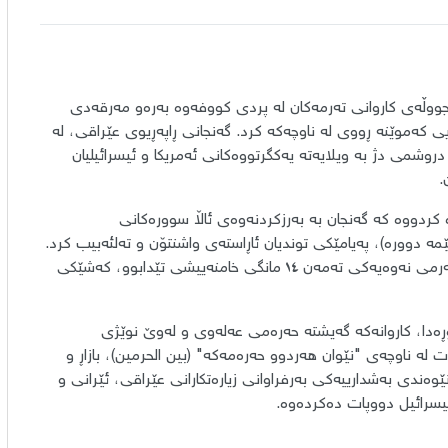
جووڵەی کاروانی تەرمەکان لە پردی کووفەوە بەرەو مەرقەدی
 کەموێنە ڕووی لە ناوچەکە کرد. گەنجانی ڕاپەڕیوی عێراقی، لە
 دروشمی دژ بە ویلایەتە یەکگرتووەکانی ئەمریکا و ئیسرائیلیان
.
ەوە کردووە کە گەنجان بە بەرزکردنەوەی ئاڵا سوورەکانی
مە دوورە)، پەیامێکی توندیان ئاڕاستەی واشنتۆن و تەلئەبیب کرد.
دیمەنی توڕەیی گەنجان و سووڕانیان بە دەوری تەرمەکاندا، کە تەرمی نەوەیەکی تەمەن ١٤ مانگی خامنەییشی تێدابوو، کەشێکی
وڕەدا، کاروانەکە گەیشتە حەرەمی عەلەوی و لەوێ نوێژی
 لە ناوچەی "نێوان هەردوو حەرەمەکە" (بین الحرمین)، بازاڕ و
ێوەندی بەشدارییەکی بەرفراوانی زیارەتکارانی عێراقی، ئێرانی و
ئیسرائیل دووپات دەکردەوە.