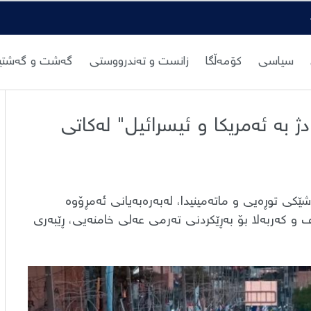
سیاسی
کۆمەڵگا
زانست و تەندرووستی
گەشت و گەشتیا
 بە ئەمریکا و ئیسرائیل" لەکاتی
ێکی توڕەیی و ماتەمینیدا، لەبەرەبەیانی ئەمڕۆوە
 و کەربەلا بۆ بەڕێکردنی تەرمی عەلی خامنەیی، ڕێبەری