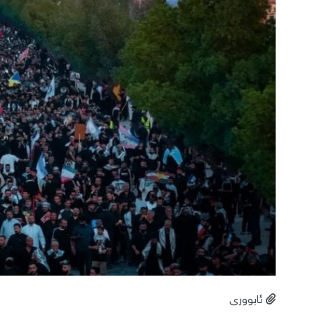
ئابووری