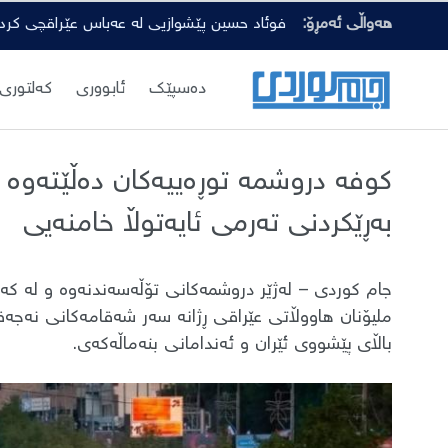
هەواڵی ئەمڕۆ:
فوئاد حسین پێشوازیی لە عەباس عێراقچی کرد
دەسپێك
ئابووری
کەلتوری
کوفە دروشمە توڕەییەکان دەڵێتەوە دژ
بەڕێکردنی تەرمی ئایەتوڵا خامنەیی
​جام کوردی – لەژێر دروشمەکانی تۆڵەسەندنەوە و لە کەش
ملیۆنان هاووڵاتی عێراقی ڕژانە سەر شەقامەکانی نەجەف
باڵای پێشووی ئێران و ئەندامانی بنەماڵەکەی.