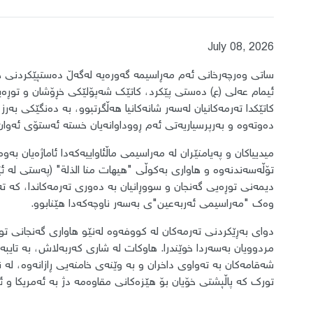
July 08, 2026
​ساتی وەرچەرخانی ئەم مەڕاسیمە گەورەیە لەگەڵ دەستپێکردنی 
ئیمام عەلی (ع) دەستی پێکرد، کاتێک شەپۆلێکی خڕۆشان و توڕەیی
کاتێکدا تەرمەکانیان لەسەر شانەکانیا هەڵگرتبوو، بە دەنگێکی بەرز
دەوتەوە و بەرپرسیاریەتی ئەم ڕووداوانەیان خستە ئەستۆی ئەوان
​میدییاکان و پەیامنێران لە مەراسیمی ماڵئاواییەکەدا ئاماژەیان ب
تۆڵەسەندنەوە و هاواری بەکوڵی "هیهات منا الذلة" (پەستی لە ئێ
وەک "مەراسیمی ئەربەعین"ی بەسەر ناوچەکەدا هێنابوو.
​دوای بەڕێکردنی تەرمەکان لە کووفەوە لەنێو هاواری گەنجانی ت
مردوویان بەسەردا خوێندرا. هاوکات لە شاری کەربەلاش، بە تایبەت
شەقامەکان بە تەواوی داخران و بە وێنەی خامنەیی ڕازانەوە، لە ن
تورک کە پاڵپشتی خۆیان بۆ هێزەکانی مقاوەمە دژ بە ئەمریکا و 