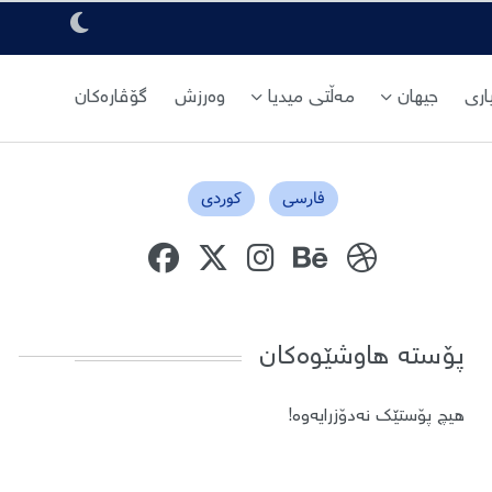
ری
جیهان
مەڵتی میدیا
وەرزش
گۆڤارەکان
فارسی
کوردی
پۆستە هاوشێوەکان
هیچ پۆستێک نەدۆزرایەوە!