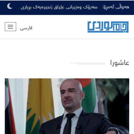
هەواڵی ئەمڕۆ:
سەرۆک وەزیرانی عێراق زنجیرەیەک بڕیاری
گرنگی لەبارەی ڕەوشی ئەمنی دەرکرد
فارسی
عاشورا