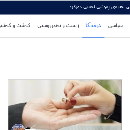
گی لەبارەی ڕەوشی ئەمنی دەرکرد
سیاسی
کۆمەڵگا
زانست و تەندرووستی
گەشت و گەشتیا