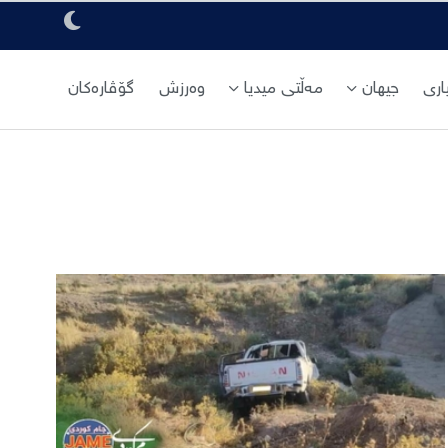
ری
جیهان
مەڵتی میدیا
وەرزش
گۆڤارەکان