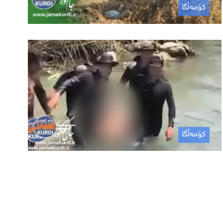
کۆمەڵگا
کۆمەڵگا