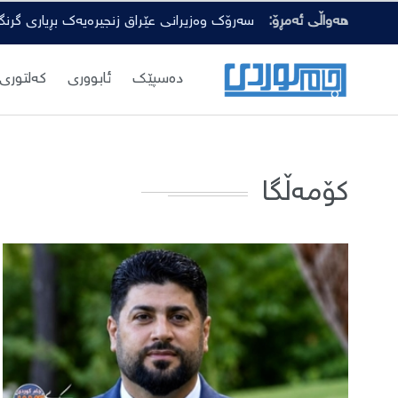
هەواڵی ئەمڕۆ:
سەرۆک وەزیرانی عێراق زنجیرەیەک بڕیاری گرن
دەسپێك
ئابووری
کەلتوری
کۆمەڵگا