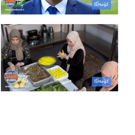
کۆمەڵگا
کۆمەڵگا