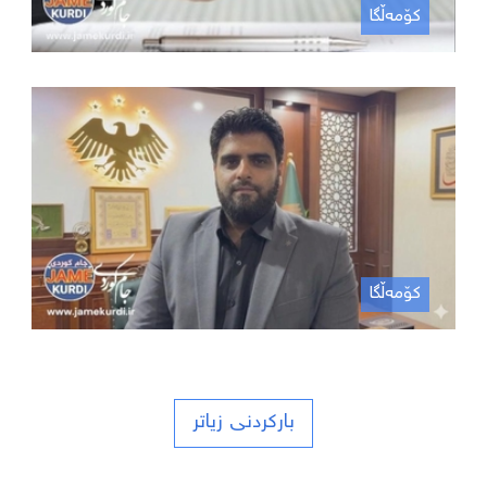
کۆمەڵگا
کۆمەڵگا
بارکردنی زیاتر