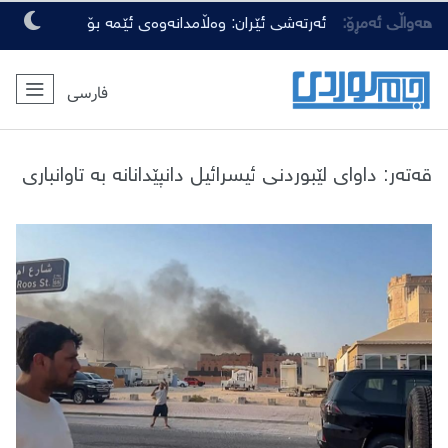
هەواڵی ئەمڕۆ:
ئەرتەشی ئێران: وەڵامدانەوەی ئێمە بۆ
هەرچەشنە دەستدرێژیەکی دوژمنان، توندتر
فارسی
و کەمەرشکێنتر دەبێت
قەتەر: داوای لێبوردنی ئیسرائیل دانپێدانانە بە تاوانباری