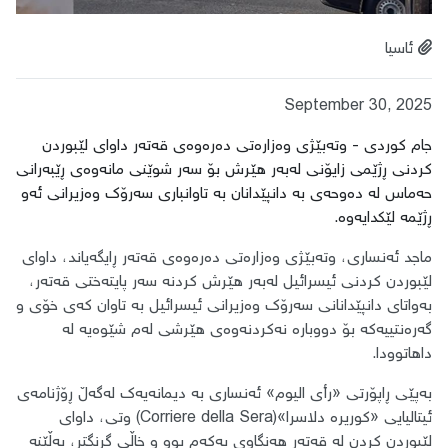
ئاسیا
September 30, 2025
جام کوردی - وتەبێژی وەزارەتی دەرەوەی قەتەر داوای لێبوردن
کردنی ڕژێمی زایۆنی لەبەر هێرش بۆ سەر شوێنی مانەوەی ڕێبەرانی
حەماس لە دەوحەی بە دانپێدانان بە تاوانباری سەرۆک وەزیرانی ئەو
ڕژێمە لێکدایەوە.
ماجد ئەنساری، وتەبێژی وەزارەتی دەرەوەی قەتەر ڕایگەیاند، داوای
لێبوردن کردنی ئیسرائیل لەبەر هێرش کردنە سەر پایتەختی قەتەر،
بەواتای دانپێدانانی سەرۆک وەزیرانی ئیسرائیل بە تاوان کەی خۆی و
گەرەنتییەکە بۆ دووبارە نەکردنەوەی هێرشی لەم شێوەیە لە
داهاتوودا.
بەپێی ڕاپۆرتی «رأی الیوم» ئەنساری به دیمانەیەک لەگەڵ ڕۆژنامەی
ئیتالیایی «کوریرە دلاسرا»(Corriere della Sera) وتی، داوای
لێبوردن کردن لە قەتەر هەنگاوی یەکەم بوو و خاڵی گرنگتر، بەڵێنە