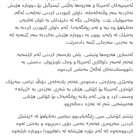
ئەمینییەکان ئەمریکا و ھەروەھا بەڵێنی ئیسرائیل بۆ دووبارە هێرش
نەکردنە سەر وڵاتەکەمانە. داوای لێبوردن کردنی تەنانەت ئەگەر
سەمبولیک بێت، واتایەکی جگە لە دانپێدانان بە تاوان لەلایەن
نەتانیاهۆ وە نیە و لەم ڕوانگەیەدا، ئەم داوای لێبوردن کردنە بە
بەشێک لە پابەند بوون بە دووبارە هێرش نەکردنە سەر ئێمەیە کە
بە مەرجی سەرەکی ئێمە دادەنرێت.
ئەنساری هەروەها وتیشی، پاش چارەسەر کردنی ئەم کێشەیە،
قەتەر لەسەر داواکاری ئەمریکا و وەک ناوبژیوان، دەستی بە
دانووستاندنەکان لەگەڵ حەماس کردەوە.
وتەبێژی وەزارەتی دەرەوەی قەتەر پلانەکەی دۆناڵد ترامپ سەرۆک
کۆماری ئەمریکا بۆ کۆتایی ھێنان بە شەڕی غەززەی بە «ژیرانە»
وەسف کرد و وتی ئەم پلانە ڕوانگەیەک بۆ کۆتایی ھێنانی
هەمیشەیی شەڕ لە غەززە دەخاتەڕوو.
پێشتر کۆشکی سپی ڕایگەیاندبوو بنیامین نەتانیاهۆ لە «پێشێل
کردنی سەروەری قەتەر» خەمی خۆی دەربڕیوە و جەختی لەوە
کردووەتەوە کە ئەم جۆرە هێرشانە لە داهاتوودا دووبارە نابێتەوە.