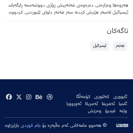
هەروەها وەزارەتی دەرەوەی قەتەریش ڕۆژی دووشەممە ڕایگەیاند
ئیسرائیل لەسەر هێرش کردنە سەر قەتەر داوای لێبوردنی کردووە.
تاگەکان
قەتەر
ئیسرائیل
ئابووری
کەلتوری
کۆمەڵگا
ئاسیا
ئەفریقا
ئەمریکا
ئەورووپا
وێنە
ڤیدیۆ
وەرزش
© هەموو مافەکانی ئەم ماڵپەڕە بۆ
جام کوردی
پارێزراوە