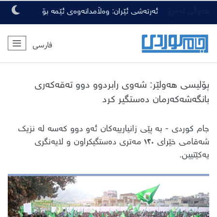
هەواڵی ئەمڕۆ:
ئەرتەشی ئێران: وەڵامدانەوەی ئێمە بۆ
هەرچەشنە دەستدرێژیەکی دوژمنان، توندتر
فارسی
و کەمەرشکێنتر دەبێت
پۆلیسی هەولێر: شەوی رابردوو دوو تەقەکەری
بانگەشەکەرمان دەستگیر کرد
جام کوردی - بە پێی زانیارییەکان ئەو دوو کەسە لە نزیک
شەقامی خێرای ١٢٠ مەتری دەستگیکراون و لایەنگری
یەکێتیین.