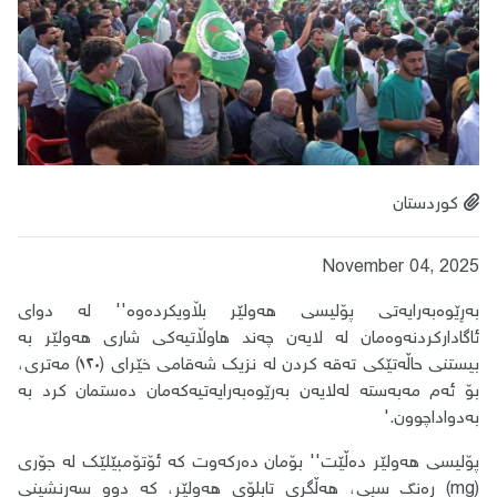
کوردستان
November 04, 2025
بەڕێوەبەرایەتی پۆلیسی هەولێر بڵاویکردەوە'' لە دوای
ئاگادارکردنەوەمان لە لایەن چەند هاوڵاتیەکی شاری هەولێر بە
بیستنی حاڵەتێکی تەقە کردن لە نزیک شەقامی خێرای (١٢٠) مەتری،
بۆ ئەم مەبەستە لەلایەن بەرێوەبەرایەتیەکەمان دەستمان کرد بە
بەدواداچوون.'
پۆلیسی هەولێر دەڵێت'' بۆمان دەرکەوت کە ئۆتۆمبێلێک لە جۆری
(mg) رەنگ سپی، هەڵگری تابلۆی هەولێر، کە دوو سەرنشینی