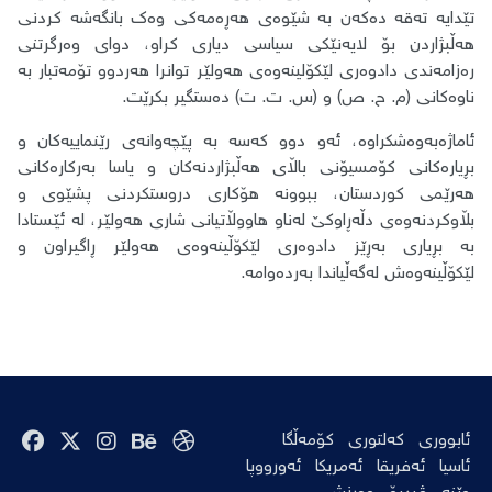
تێدایە تەقە دەکەن بە شێوەی هەڕەمەکی وەک بانگەشە کردنی
هەڵبژاردن بۆ لایەنێکی سیاسی دیاری کراو، دوای وەرگرتنی
رەزامەندی دادوەری لێکۆلینەوەی هەولێر توانرا هەردوو تۆمەتبار بە
ناوەکانی (م. ح. ص) و (س. ت. ت) دەستگیر بکرێت.
ئاماژەبەوەشکراوە، ئەو دوو کەسە بە پێچەوانەی رێنماییەکان و
بڕیارەکانی کۆمسیۆنی باڵای هەڵبژاردنەکان و یاسا بەرکارەکانی
هەرێمی کوردستان، ببوونە هۆکاری دروستکردنی پشێوی و
بڵاوکردنەوەی دڵەڕاوکێ لەناو هاووڵاتیانی شاری هەولێر، لە ئێستادا
بە بڕیاری بەڕێز دادوەری لێکۆڵینەوەی هەولێر ڕاگیراون و
لێکۆڵینەوەش لەگەڵیاندا بەردەوامە.
ئابووری
کەلتوری
کۆمەڵگا
ئاسیا
ئەفریقا
ئەمریکا
ئەورووپا