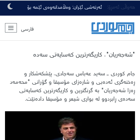
هەواڵی ئەمڕۆ:
ئەرتەشی ئێران: وەڵامدانەوەی ئێمە بۆ
هەرچەشنە دەستدرێژیەکی دوژمنان، توندتر
فارسی
و کەمەرشکێنتر دەبێت
"شەجەریان"، کاریگەرترین کەسایەتی سەدە
جام کوردی ــ سەید عەباس سەجادی، پێشکەشکار و
ڕەخنەگری ئەدەبی و شارەزای مۆسیقا و گۆرانی "محەمەد
ڕەزا شەجەریان" بە گرنگترین و کاریگەرترین کەسایەتی
سەدەی ڕابردوو لە بواری شیعر و مۆسیقا دادەنێت.