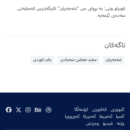
ناوبراو وتی: بە بڕوای من "شەجەریان" کاریگەرترین کەسایەتی
سەدەی ئێمەیە.
تاگەکان
شەجەریان
سەید-عەباس-سەجادی
جام-كوردی
ئابووری
کەلتوری
کۆمەڵگا
ئاسیا
ئەفریقا
ئەمریکا
ئەورووپا
وێنە
ڤیدیۆ
وەرزش