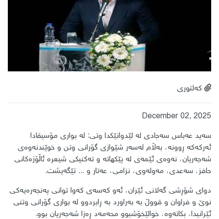
کەلتوری
December 02, 2025
سەید عەباس سەجادی لە لێدوانێکدا وتی: لە بواری مۆسیقادا
ئەرکەکە ڕوونە، بەڵام لەسەر شێوازی گۆرانی وتن و خوێندنەوەی
شەجەریان، نەوەی ئێمەی لە پێکهاتە و تەکنیکی شیعرە ئاڵۆزەکانی
حافز، سەعدی، مەولەوی، نزامی، عەتار و ... تێگەیشت.
دوای شۆڕشی گەلانی ئێران، ئەو کەسەی کەوا توانی پەنجەرەیەکی
نوێ و فراوان و قووڵ بە بەراورد بە ڕابردوو لە بواری گۆرانی وتنی
ئێرانیدا، بکاتەوە، خوالێخۆشبوو محەمەد ڕەزا شەجەریان بوو.