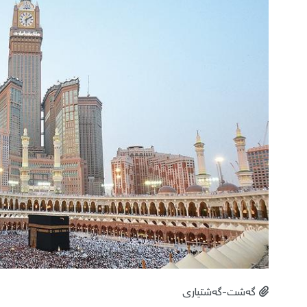
گەشت-گەشتیاری