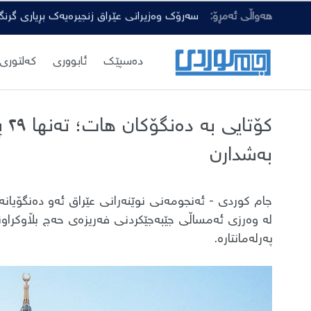
هەواڵی ئەمڕۆ:
سەرۆک وەزیرانی عێراق زنجیرەیەک بڕیاری گرن
دەسپێك
ئابووری
کەلتوری
کۆت
بەشدارن
جام کوردی - ئەنجومەنی نوێنەرانی عێراق ئەو دەنگۆیانە 
پەرلەمانتارە.