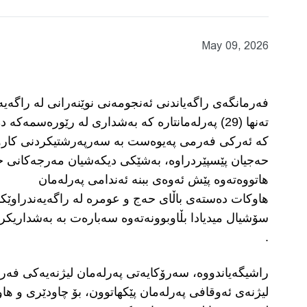
May 09, 2026
فەرمانگەی راگەیاندنی ئەنجومەنی نوێنەرانی لە راگەی
تەنها (29) پەرلەمانتارە كە بەشداری لە رێورەسم
کە ئەرکی فەرمی پەیوەست بە سەرپەرشتیکردنی کاروب
حەجیان پێسپێردراوە، بەشێکی دیکەشیان مەرجەکانی حەج
هاتووەتەوە پێش ئەوەی ببنە ئەندامی پەرلەمان
هاوكات دەستەی باڵای حەج و عومرە لە راگەیەندراوێكدا 
.
راشیگەیاندووە، سەرۆکایەتی پەرلەمان لیژنەیەکی فەرمی
لیژنەی ئەوقافی پەرلەمان پێکهاتوون، بۆ چاودێری و ه