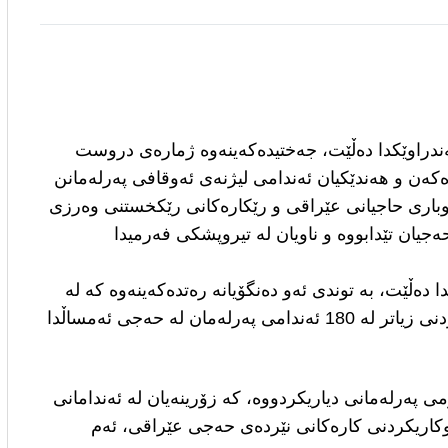
ەندراوێكدا دەڵێت، جەختیدەكەینەوە ژمارەی دروست
ەكە دەكەن و هەندێکیان ئەندامی لیژنەی ئەوقافی پەرلەمانن
اری حاجیانی عێراقی و رێکارەكانى رێکخستنی وەرزی
یان تێدابووە و ناویان لە تیروپشکی فەرمیدا
دەڵێت، بە توندی ئەو دەنگۆیانە رەتدەكەینەوە كە لە
سۆشیال میدیادا بڵاوبوونەتەوە سەبارەت بە بەشداریکردنی زیاتر لە 180 ئەندامی پەرلەمان لە حەجی ئەمساڵدا
 پەرلەمانی دیاریکردووە، کە زۆرینەیان لە ئەندامانی
اوکاریکردنی کارەکانی نێردەی حەجی عێراقی، ئەم