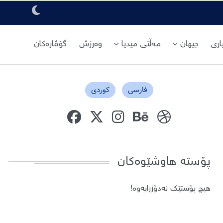
ری
جیهان
مەڵتی میدیا
وەرزش
گۆڤارەکان
فارسی
کوردی
پۆستە هاوشێوەکان
هیچ پۆستێک نەدۆزرایەوە!