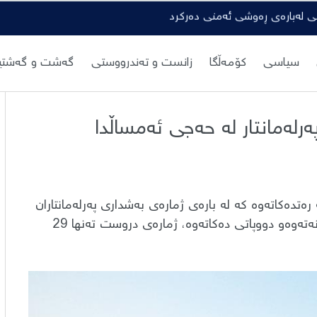
گی لەبارەی ڕەوشی ئەمنی دەرکرد
سیاسی
کۆمەڵگا
زانست و تەندرووستی
گەشت و گەشتیا
ایی بە دەنگۆکان هات؛ تەنها ٢٩ پەرلەمانتار لە حەجی ئەمساڵدا
رەتدەكاتەوە کە لە بارەی ژمارەی بەشداری پەرلەمانتاران
لە وەرزی ئەمساڵی جێبەجێكردنی فەریزەی حەج بڵاوكراونەتەوەو دووپاتی دەكاتەوە، ژمارەی دروست تەنها 29