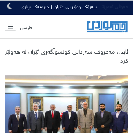
هەواڵی ئەمڕۆ:
سەرۆک وەزیرانی عێراق زنجیرەیەک بڕیاری
گرنگی لەبارەی ڕەوشی ئەمنی دەرکرد
فارسی
ئایدن مەعروف سەردانی کونسوڵگەرى ئێران لە هەولێر
کرد