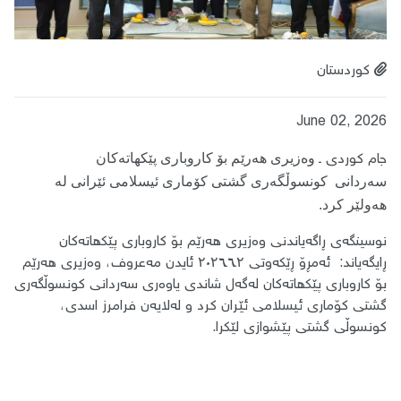
کوردستان
June 02, 2026
جام کوردی ـ
وەزیری ھەرێم بۆ کاروباری پێکھاتەکان
سەردانی
کونسوڵگەرى گشتى کۆمارى ئیسلامى ئێرانی لە
هەولێر کرد.
نوسینگەی ڕاگەیاندنی
وەزیری ھەرێم بۆ کاروباری پێکھاتەکان
ڕایگەیاند:
ئەمڕۆ ڕێکەوتی ۲ـ٦ـ۲٠۲٦ ئایدن مەعروف، وەزیری ھەرێم
بۆ کاروباری پێکھاتەکان لەگەل شاندی یاوەری سەردانی کونسوڵگەرى
گشتى کۆمارى ئیسلامى ئێران کرد و لەلایەن فرامرز اسدی،
کونسوڵی گشتی پێشوازی لێکرا.