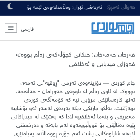
هەواڵی ئەمڕۆ:
ئەرتەشی ئێران: وەڵامدانەوەی ئێمە بۆ
هەرچەشنە دەستدرێژیەکی دوژمنان، توندتر
فارسی
و کەمەرشکێنتر دەبێت
فەرحان حەمەخان: خنکانی کچۆڵەکەی زەڵم بووەتە
فەوزای میدیایی و ئەخلاقی
​جام کوردی — ​دۆزینەوەی تەرمی "ڕوقیە"ـی تەمەن
بچووک لە ئاوی زەڵم لە ناوچەی هەورامان - هەڵەبجە،
تەنها کارەساتێکی مرۆیی نیە کە کۆمەڵگەی کوردی
بهەژێنێت، بەڵکو جارێکی دیکە پەردەی لەسەر ئەو بۆشاییە
مەعریفی و بنەما ئەخلاقییە لادا کە بەشێک لە میدیاکانی
پێوە دەناڵێنن. بۆ قووڵبوونەوە لەم بابەتە و دەرخستنی
لایەنە شاراوەکانی پشت ئەم جۆرە ڕووماڵانە، پەیامنێری