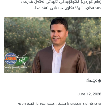
(جام کوردی) گفتوگۆیەکی تایبەتی لەگەڵ فەرحان
حەمەخان، شرۆڤەکاری میدیایی ئەنجامدا.
کۆمەڵگا
June 12, 2026
​حەمەخان لەو دیمانەیەدا تیشکی خستە سەر بازرگانیکردن بە