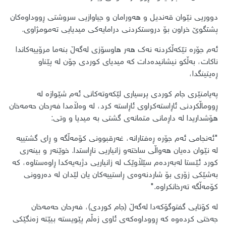
​دووریی نێوان قەندیل و هەورامان و جیاوازیی سروشتی ڕووداوەکان
پشتگوێ خراون بۆ دروستکردنی درامایەکی میدیایی تەمومژاوی.
​ئەم جۆرە تێکەڵکردنە نەک هەر هاوسۆزی لەگەڵ بنەما مرۆییەکاندا
ناکات، بەڵکو نیشانیدەدات کە میدیای کوردی چۆن لە پێناو
ڕەیتینگدا،​
​پەیامنێری جام کوردی پرسیاری لێکەوتەکانی ئەم شێوازە لە
ڕووماڵکردنی ئاڕاستەکراوی ئاڕاستە کرد، لە وەڵامدا فەرحان حەمەخان
هۆشداریدا لە داڕمانی متمانەی گشتی بە میدیا و وتی:
"ئەنجامی ئەم جۆرە ڕەفتارانە، غەرقبوونی کۆمەڵگە و ڕای گشتییە
لە نێوان دەیان هەواڵی ساختەو زانیاریی ناڕاستدا. خوێنەر و بینەری
کورد ئێستا لەبەردەم سێڵاوێک لە زانیاریی دژبەیەکدا ڕاوەستاوە، کە
بەشێکی زۆری بۆ شاردنەوەی ڕاستییەکان یان لێدان لە دەروونی
کۆمەڵگە تەرخانکراوە."
​لە کۆتایی گفتوگۆکەدا لەگەڵ (جام کوردی)، فەرحان حەمەخان
جەختی کردەوە کە ڕووداوەکەی ئاوی زەڵم پێویستە ببێتە زەنگێکی