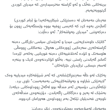
برینەکانی خەڵک و ئەو ئاڕاستە مەترسیدارەی کە میدیای کوردی
گرتوویەتیەبەر.
​فەرحان حەمەخان لە دەستپێکی شیکارییەکەیدا بۆ (جام کوردی)
ئاماژەی بەوە کرد کە کەیسی ڕوقیە بووە وێستگەیەکی ڕوون بۆ
دەرکەوتنی "میدیای چەواشەکار". ئەو دەڵێت:
​"کاتێک خاوەنداریەتیی میدیا و ئەجێندای سیاسی-بازرگانی دەبنە
ئاڕاستەکەری سەرەکیی ژوورەکانی هەواڵ، بنەماکانی ڕووماڵی
هاوسەنگ و کۆدە ئەخلاقییەکان دەبنە قوربانیی یەکەم. لێرەدا
ئامانج گەیاندنی ڕاستی نییە، بەڵکو کۆکردنەوەی لایک و بینەرە
لەسەر حیسابی تراژیدیای خێزانەکان."
​یەکێک لەو خاڵە سەرنجڕاکێشانەی کە ئەم شرۆڤەکارە میدیاییە وەک
"لایەنێکی شاراوە و چەواشەکارییەکی بەمەبەست" ناوی برد،
تێکەڵکردنی دۆسیەی ئەم منداڵە بوو لەگەڵ ڕووداوەکانی دیکەدا.
بەشێک لە پەیج و دەزگاکانی ڕاگەیاندن، دۆزینەوەی منداڵەکەی
ناوچەی قەندیلیان تێکەڵ بەم ڕووداوەی هەورامان کردووە.
​حەمەخان لەمبارەیەوە ڕوونکردنەوەی زیاتر دەدات: