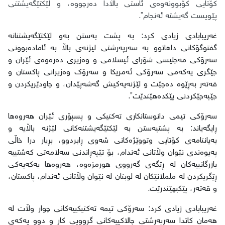
کۆتایی کۆبوونەوەی ئاستی باڵادا دەرچووە، و لێکتێگەیشتنی
پێویست گەیشتە ئەنجام”.
غەریبابادی زیادی کرد: بە پشت بەستن بەو لێکتێگەیشتنانە
گفتوگۆکانی داهاتوو بە سەرپەرشتی لیژنەی باڵا بە ئامادەبوونی
سەرۆکی مەجلیسی شۆرای ئیسلامی و وەزیری دەرەوەی ئێران و
جێگری یەکەمی سەرۆکی ئەمریکا و سەرۆک وەزیرانی پاکستان و
قەتەر بەڕێوە دەچێت و لێژنەیەکیش گەشەپێدان، و چاودێریکردن و
جێبەجێکردنی پێکدەهێندێت”.
سەرۆکی تیمی دانوستانکاری تەکنیکی و پسپۆری ئێران هەروەها
ڕایگەیاند: بە پشتبەستن بە لێکتێگەیشتنەکانی لێژنە باڵایە و
بەیاننامەی کۆتایی وتووێژەکانی شەوی ڕابردوو، بڕیار درا خاڵی
پەیوەندی نێوان وڵاتانی ئەندام، بۆ تێپەڕاندنی سەلامەتی کەشتییە
بازرگانییەکان لە ڕێگەی گەرووی هورمزەوە، هەروەها یەکەیەکی
ڕێگریکردن لە ململانێکان لە لوبنان لە نێوان وڵاتانی ئەندام، پاکستان،
و قەتەر، پێکبهێندرێت.
غەریبابادی زیادی کرد: سەرۆکی تیمە تەکنیکییەکانی چوار وڵات لە
هەمان کاتدا سەرپەرشتی چالاکییەکانی گرووپی کار و دوو یەکەی