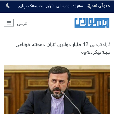
هەواڵی ئەمڕۆ:
سەرۆک وەزیرانی عێراق زنجیرەیەک بڕیاری
گرنگی لەبارەی ڕەوشی ئەمنی دەرکرد
فارسی
ئازادکردنی 12 ملیار دۆلاری ئێران دەچێتە قۆناغی
جێبەجێکردنەوە