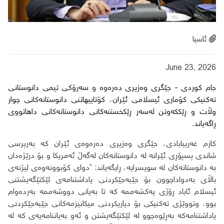
ئاسیا
June 23, 2026
جام کوردی - جێگری وەزیری دەرەوە و سەرۆکی تیمی دانوستانی
تەکنیکی کۆماری ئیسلامی ئێران، کۆتاییهاتنی دانوستانەکانی چوار
وڵات و ڕێککەوتن لەسەر ڕێکخستنەکانی دانوستانەکانی داهاتووی
ڕاگەیاند.
کازم غەریبابادی، جێگری وەزیری دەرەوەی ئێران کە بەرپرسی
شاندی پسپۆڕی ئێرانە لە دانوستانەکان لەگەڵ ئەمریکا و بۆ درێژەدان
بە دانوستانەکان لە سویسرایە، ڕایگەیاند: “دوای کۆبوونەوەی لیژنەی
باڵای بەدواداچوون بۆ جێبەجێکردنی یاداشتنامەی لێکتێگەیشتنی
ئیسلام ئاباد ڕۆژی یەکشەممە کە تا بەیانی دووشەممە بەردەوام
بوو، وتووێژی تەکنیکی بۆ دیاریکردنی میکانیزمەکانی جێبەجێکردنی
یاداشتنامەکە بەڕێوەچوو لە لێکتێگەیشتن و ئەو بەیاننامەیەی کە لە