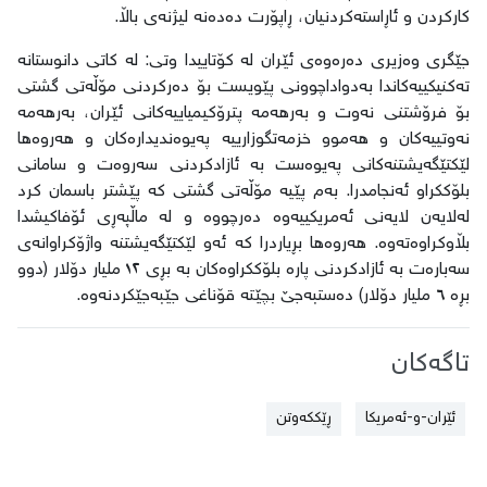
کارکردن و ئاڕاستەکردنیان، ڕاپۆرت دەدەنە لیژنەی باڵا.
جێگری وەزیری دەرەوەی ئێران لە کۆتاییدا وتی: لە کاتی دانوستانە
تەکنیکییەکاندا بەدواداچوونی پێویست بۆ دەرکردنی مۆڵەتی گشتی
بۆ فرۆشتنی نەوت و بەرهەمە پترۆکیمیاییەکانی ئێران، بەرهەمە
نەوتییەکان و هەموو خزمەتگوزارییە پەیوەندیدارەکان و هەروەها
لێکتێگەیشتنەکانی پەیوەست بە ئازادکردنی سەروەت و سامانی
بلۆککراو ئەنجامدرا. بەم پێیە مۆڵەتی گشتی کە پێشتر باسمان کرد
لەلایەن لایەنی ئەمریکییەوە دەرچووە و لە ماڵپەڕی ئۆفاکیشدا
بڵاوکراوەتەوە. هەروەها بڕیاردرا کە ئەو لێکتێگەیشتنە واژۆکراوانەی
سەبارەت بە ئازادکردنی پارە بلۆککراوەکان بە بڕی ١٢ ملیار دۆلار (دوو
بڕە ٦ ملیار دۆلار) دەستبەجێ بچێتە قۆناغی جێبەجێکردنەوە.
تاگەکان
ئێران-و-ئەمریکا
ڕێککەوتن