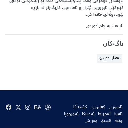
پرۆسەی گومرگی وەک پێداویستییەکی دیکە بۆ زیادکردنی توانای
کێبڕکێی ئابووریی ئێران و ئامادەیی کاریگەرتر لە بازاڕە
نێودەوڵەتییەکاندا کرد.
تایبەت بە جام کوردی
تاگەکان
هەناردەکردن
ئابووری
کەلتوری
کۆمەڵگا
ئاسیا
ئەفریقا
ئەمریکا
ئەورووپا
وێنە
ڤیدیۆ
وەرزش