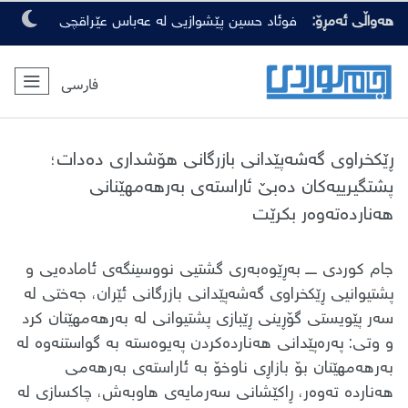
هەواڵی ئەمڕۆ:
فوئاد حسین پێشوازیی لە عەباس عێراقچی
کرد
فارسی
ڕێکخراوی گەشەپێدانی بازرگانی هۆشداری دەدات؛
پشتگیرییەکان دەبێ ئاراستەی بەرهەمهێنانی
هەناردەتەوەر بکرێت
جام کوردی ــــ بەڕێوەبەری گشتیی نووسینگەی ئامادەیی و
پشتیوانیی ڕێکخراوی گەشەپێدانی بازرگانی ئێران، جەختی لە
سەر پێویستی گۆڕینی ڕێبازی پشتیوانی لە بەرهەمهێنان کرد
و وتی: پەرەپێدانی هەناردەکردن پەیوەستە بە گواستنەوە لە
بەرهەمهێنان بۆ بازاڕی ناوخۆ بە ئاراستەی بەرهەمی
هەناردە تەوەر، ڕاکێشانی سەرمایەی هاوبەش، چاکسازی لە