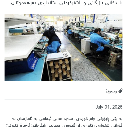
یاساکانی بازرگانی و باشترکردنی ستانداردی بەرهەمهێنان.
وتووێژ
July 01, 2026
بە پێی ڕاپۆرتی جام کوردی، سەید عەلی ئیمامی بە ئاماژەدان بە
گۆڕانی شێوازی ڕکابەری لە ئابووری جیهانیدا ڕایگەیاند: ئەمڕۆ کێبڕکێ