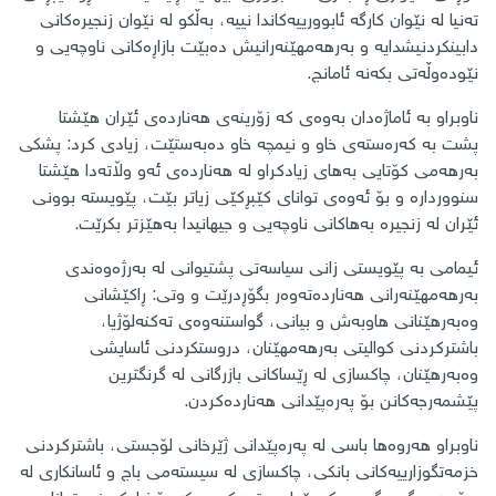
تەنیا لە نێوان کارگە ئابوورییەکاندا نییە، بەڵکو لە نێوان زنجیرەکانی
دابینکردنیشدایە و بەرهەمهێنەرانیش دەبێت بازاڕەکانی ناوچەیی و
نێودەوڵەتی بکەنە ئامانج.
ناوبراو بە ئاماژەدان بەوەی کە زۆرینەی هەناردەی ئێران هێشتا
پشت بە کەرەستەی خاو و نیمچە خاو دەبەستێت، زیادی کرد: پشکی
بەرهەمی کۆتایی بەهای زیادکراو لە هەناردەی ئەو وڵاتەدا هێشتا
سنووردارە و بۆ ئەوەی توانای کێبڕکێی زیاتر بێت، پێویستە بوونی
ئێران لە زنجیرە بەهاکانی ناوچەیی و جیهانیدا بەهێزتر بکرێت.
ئیمامی بە پێویستی زانی سیاسەتی پشتیوانی لە بەرژەوەندی
بەرهەمهێنەرانی هەناردەتەوەر بگۆڕدرێت و وتی: ڕاکێشانی
وەبەرهێنانی هاوبەش و بیانی، گواستنەوەی تەکنەلۆژیا،
باشترکردنی کوالیتی بەرهەمهێنان، دروستکردنی ئاسایشی
وەبەرهێنان، چاکسازی لە ڕێساکانی بازرگانی لە گرنگترین
پێشمەرجەکانن بۆ پەرەپێدانی هەناردەکردن.
ناوبراو هەروەها باسی لە پەرەپێدانی ژێرخانی لۆجستی، باشترکردنی
خزمەتگوزارییەکانی بانکی، چاکسازی لە سیستەمی باج و ئاسانکاری لە