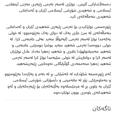
دەسەڵاتدارانی ئایینی، نوێژی لەسەر تەرمی ڕێبەری مەزنی ئینقلابی
ئیسلامی و شەهیدی شۆڕشی ئیسلامی ئێران و ئەندامانی
شەهیدی بنەماڵەکەی کرد.
ڕێوڕەسمی نوێژکردن بۆ تەرمی ڕێبەری شەهیدی ئێران و ئەندامانی
بنەماڵەکەی لە سێ جاری یەک لە دوای یەک بەڕێوەچوو؛ لە خولی
یەکەمدا نوێژ لەسەر تەرمی ئایەتوڵڵا سەید عەلی خامنەیی کرا، لە
خولی دووەمدا تەرمی شەهید سەید بوشرا حوسێنی خامنەیی و
شەهید مەسباحولهۆدا باقری و شەهید زەهرا حەداد عادل نوێژیان
لەسەر کرا و دواجاریش لە خولی سێیەمدا نوێژ کرا لەسەر تەرمی
شەهید زەهرا محەممەدی گۆڵپایگانی نەوەکچی ڕێبەریشەهید.
ئەم ڕێوڕەسمە شکۆدارە لە کەشێکی پڕ لە خەم و پەژارەدا بەڕێوەچوو
و جەماوەرێکی زۆر لە ماتەمینی و دڵسۆزانی شۆڕشی ئیسلامی
ئێران بە چاوی پڕ لە فرمێسکەوە بەڵێنەکەیان بۆ ڕێبەرەکەیان و ئەو
شەهیدانەی یاوەری بوون نوێکردەوە.
تاگەکان