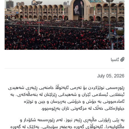
ئاسیا
July 05, 2026
ڕێوڕەسمی نوێژکردن بۆ تەرمی ئایەتوڵڵا خامنەیی ڕێبەری شەهیدی
ئینقلابی ئیسلامی ئێران و شەهیدانی ڕێزلێنان لە بنەماڵەکەی، بە
ئامادەبوونی بە جۆش و خرۆشی بەرپرسان و چین و توێژە
جیاوازەکانی خەڵک لە مزگەوتی تاران بەڕێوەچوو.
بە پێی ڕاپۆرتی ماڵپەڕی ڕێبەر نیوز، لەم ڕێوڕەسمە شکۆدار و
ماڵئاواییەدا، ئایەتوڵڵای گەورە جەعفەر سۆبحانی، یەکێک لە گەورە