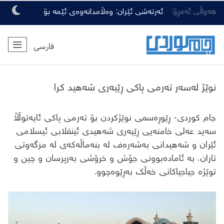
هەواڵی ئەمڕۆ:
ئەرتەشی ئێران: وەڵامدانەوەی ئێمە بۆ
هەرچەشنە دەستدرێژیەکی دوژمنان، توندتر
فارسی
و کەمەرشکێنتر دەبێت
نوێژ لەسەر تەرمی پاکی ڕێبەری شەهید کرا
جام کوردی- ڕێوڕەسمی نوێژکردن بۆ تەرمی پاکی ئایەتوڵڵا
سەید عەلی خامنەیی ڕێبەری شەهیدی ئینقلابی ئیسلامی
ئێران و شەهیدانی بەشەرەف لە بنەماڵەکەی لە مزگەوتی
تاران، بە ئامادەبوونی جۆش و خرۆشی بەرپرسان و چین و
توێژە جیاجیاکانی خەڵک بەڕێوەچوو.