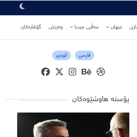
ری
جیهان
مەڵتی میدیا
وەرزش
گۆڤارەکان
فارسی
کوردی
پۆستە هاوشێوەکان