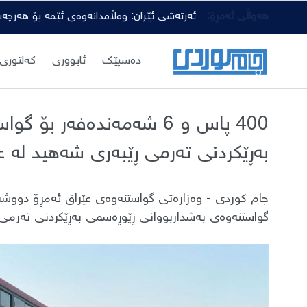
هەواڵی ئەمڕۆ:
ئەرتەشی ئێران: وەڵامدانەوەی ئێمە بۆ هەرچە
دەسپێك
ئابووری
کەلتوری
400 پاس و 6 شەمەندەفەر 
بەڕێکردنی تەرمی ڕێبەری شەهید لە عێ
گواستنەوەی بەشداربووانی ڕێوڕەسمی بەڕێکردنی تەرمی ڕ