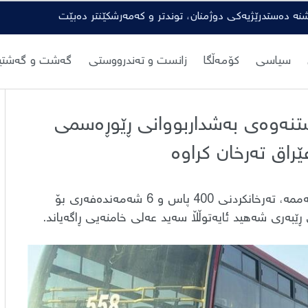
شنە دەستدرێژیەکی دوژمنان، توندتر و کەمەرشکێنتر دەبێت
سیاسی
کۆمەڵگا
زانست و تەندرووستی
گەشت و گەشتیا
بۆ گواستنەوەی بەشداربووانی ڕێوڕەسمی
راق تەرخان کراوە
جام کوردی - وەزارەتی گواستنەوەی عێراق ئەمڕۆ دووشەممە، تەرخانکردنی 400 پاس و 6 شەمەندەفەری بۆ
ێبەری شەهید ئایەتوڵڵا سەید عەلی خامنەیی ڕاگەیاند.