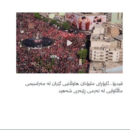
ڤیدیۆ...ئاپۆڕای ملیۆنان هاوڵاتیی ئێران لە مەراسیمی
ماڵئاوایی لە تەرمی ڕێبەری شەهید