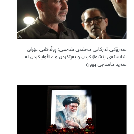
سەرۆکی ئەرکانی حەشدی شەعبی: ڕۆڵەکانی عێراق
شایستەی پێشوازیکردن و بەڕێکردن و ماڵاواییکردن لە
سەید خامنەیی بوون