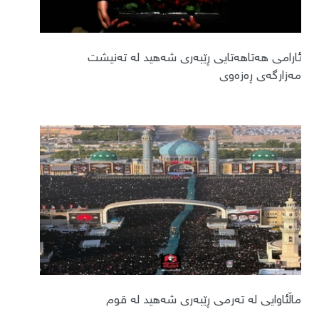
ئارامی هەتاهەتایی ڕێبەری شەهید لە تەنیشت
مەزارگەی ڕەزەوی
ماڵئاوایی لە تەرمی ڕێبەری شەهید لە قوم