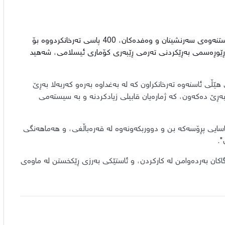
لە ڕاگەیەندراوێکی وەزارەتەکەدا، هاتووە: "کۆمپانیای گشتیی گواستنەوەی سەرنشینان و وەفدەکان، 400 پاسی تەرخانکردووە بۆ
ە ڕێوڕەسمی بەڕێکردنی تەرمی ڕێبەری کۆماری ئیسلامی، شەهید
نیای گشتیی هێڵی ئاسنەوە تەرخانکراون کە لە بەغداوە بەرەو کەربەلا بەڕێ
ەلا بەڕێ دەکەون، کە ژمارەیان قابیلی زیادکردنە و بە سیستەمی
اسایی پڕۆسەکە بن و دووربکەونەوە لە قەرەباڵغی، و هەماهەنگی
".
زگاکان بەردەوامن لە کارکردن، و ئاستێکی بەرزی ڕێکخستن لە ماوەی