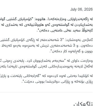
July 06, 2026
بەشداریکردن لە گواستنەوەی ئەو هاووڵاتییانەی کە بەشداری ل
ئایەتوڵڵا سەید عەلی خامنەیی دەکەن".
ئاماژەی بەوەشکرد: "3 شەمەندەفەر لە ڕێگەی کۆمپا
دەکەون، و 3 شەمەندەفەری تریش لە بەسڕەوە بەرەو کەرب
چوون و گەڕانەوە کار دەکەن".
وەزارەت داوای لە "سەرجەم بەشداربووان کرد، پابەندی ڕەوتی ئ
لەگەڵ لایەنە پەیوەندیدارەکانی کەرتی گواستنەوەی تایبەتدا بکەن
لە کۆتاییدا جەختی لەوە کردەوە کە "گەراجەکانی پایتەخت و پارێ
ڕۆژی بۆنەکە و ڕۆژانی دواتریشدا بوونی دەبێت".
تاگەکان