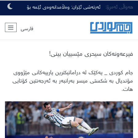
هەواڵی ئەمڕۆ:
ئەرتەشی ئێران: وەڵامدانەوەی ئێمە بۆ
هەرچەشنە دەستدرێژیەکی دوژمنان، توندتر
فارسی
و کەمەرشکێنتر دەبێت
فیرعەونەکان سیحری مێسییان بینی!
جام کوردی _ یەکێک لە دراماتیکترین یارییەکانی مێژووی
مۆندیال بە شکستی میسر بەرانبەر بە ئەرجەنتین کۆتایی
هات.