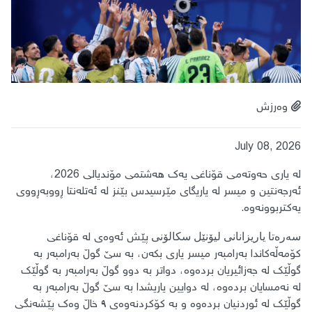
وەرزش
July 08, 2026
لە یاری حەوتەمی قۆناغی یەک هەشتمی مۆندیالی 2026،
ئەرجەنتین و میسر لە یاریگای مێرسیدس بێنز لە ئەتلەنتا ڕووبەڕووی
یەکتربوونەوە.
پێش ئەوەی لە قۆناغی
سەرەتا یاریزانانی لیۆنێل سکالۆنی
کۆمەڵەکاندا بەرامبەر میسر یاری بکەن، بە سێ گوڵ بەرامبەر بە
گوڵێک لە جەزائیریان بردەوە، دواتر بە دوو گوڵ بەرامبەر بە گوڵێک
لە نەمسایان بردەوە، لە دوایین یاریشدا بە سێ گوڵ بەرامبەر بە
گوڵێک لە ئوردنیان بردەوە و بە کۆکردنەوەی ٩ خاڵ وەک پێشەنگی