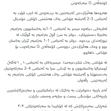
کۆمەڵەی G سەرکەوتن.
هەروەها هەڵبژاردەی ئەرجەنتین بە بردنەوەی لە کیپ ڤۆرد بە
ئەنجامی 3-2 گەیشتە قۆناغی یەک هەشتمی کۆتایی مۆندیال.
لەلایەکی دیکەوە میسر بە ئەنجامی 1-1بە یەکسانبوون بەرامبەر
بەلجیکا دەستیپێکرد، دواتر بە سێ گوڵ بەرامبەر بە گوڵێک لە
نیوزلەندای بردەوە، دواتر بە ئەنجامی 1-1 بەرامبەر ئێران یەکسان
بوو و وەک هەڵبژاردەی دووەمی کۆمەڵەی G سەرکەوت بۆ
قۆناغی داهاتوو.
لە قۆناخی یەک شانزدەیەمدا، میسریەکان بە ئەنجامی ١ _ ١ لەگەڵ
ئوسترالیا یەکسانبوون و بە لێدانی سزا بە ئەنجامی 4-2 سەرکەوتنیان
بەدەستهێنا و گەیشتنە قۆناغی یەک هەشتمی کۆتایی بەرامبەر بە
ئەرجەنتینی پاڵەوان.
ئەم یارییە دەتوانرێت بە یەکێک لە دراماتیکترین و سەرنجڕاکێشترین
یارییەکانی مۆندیالی بیست و سێیەم وەسف بکرێت.
شەڕێکی سەرنجڕاکێش کە لە کۆتاییدا بە سەرکەوتنێکی ٣-٢