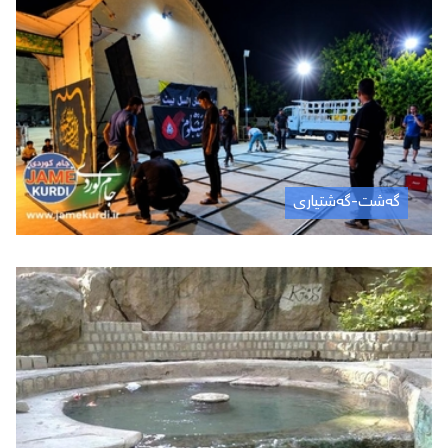
گەشت-گەشتیاری