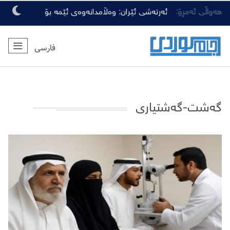
هەواڵی ئەمڕۆ:
ئەرتەشی ئێران: وەڵامدانەوەی ئێمە بۆ
هەرچەشنە دەستدرێژیەکی دوژمنان، توندتر
فارسی
و کەمەرشکێنتر دەبێت
گەشت-گەشتیاری