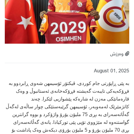
وەرزش
August 01, 2025
بە پێی ڕاپۆرتی جام کوردی، ڤیکتۆر ئۆسیمهن شەوی ڕابردوو بە
فڕۆکەیەکی تایبەت گەیشتە فڕۆکەخانەی ئەستانبوڵ و وەک
قارەمانێکی مەزن لە شارەکە پێشوازیی لێکرا. چەند
کاتژمێرێک
لەمەوبەر، ئۆسیمهن گرێبەستێکی چوار ساڵەی لەگەڵ
گەڵاتەسەرای بە بڕی 75 ملیۆن یۆرۆ واژۆکرد و بووە گرانترین
گواستنەوە لە مێژووی تۆپی پێی تورکیادا. یانەی گەڵاتەسەرای
بڕی 70 ملیۆن یۆرۆ و 5 ملیۆن یۆرۆی دیکەش وەک پاداشت بۆ