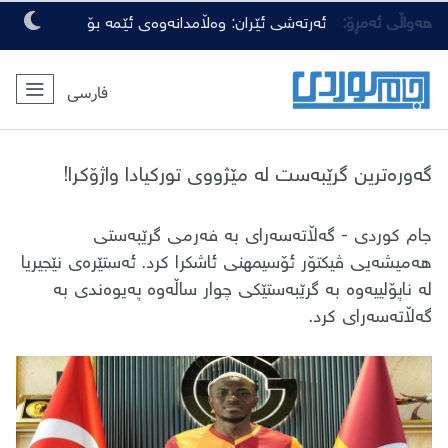
هەواڵی ئەمڕۆ:
ئەرتەشی ئێران: وەڵامدانەوەی ئێمە بۆ
هەرچەشنە دەستدرێژیەکی دوژمنان، توندتر
فارسی
و کەمەرشکێنتر دەبێت
گەورەترین گرێبەست له مێژووی تورکیادا واژۆکرا!
جام کوردی - گەڵاتەسەرای بە فەرمی گرێبەستی
هەمیشەیی ڤیکتۆر ئۆسیمهنی ئاشکرا کرد. ئەستێرەی نێجیریا
لە ناپۆلییەوە بە گرێبەستێکی چوار ساڵەوە پەیوەندی بە
گەڵاتەسەرای کرد.