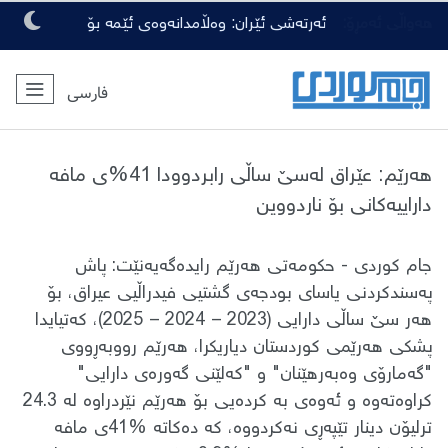
هەواڵی ئەمڕۆ:
ئەرتەشی ئێران: وەڵامدانەوەی ئێمە بۆ
هەرچەشنە دەستدرێژیەکی دوژمنان، توندتر
فارسی
و کەمەرشکێنتر دەبێت
هه‌رێم: عێراق له‌سێ ساڵی رابردوودا 41%ی مافه‌
داراییه‌كانی بۆ ناردووین
جام کوردی - حكومەتی هەرێم رایدەگەیەنێت: پاش
پەسندكردنی یاسای بودجەی گشتیی فیدراڵیی عیراق، بۆ
هەر سێ ساڵی دارایی (2023 – 2024 – 2025)، كەتیایدا
پشكی هەرێمی كوردستان دیاریكرا، هەرێم ر‌ووبەڕ‌ووی
"گەمارۆی وەبەرهێنان" و "كەلێنی گەورەی دارایی"
كراوەتەوە و ئەوەی بە كردەیی بۆ هەرێم نێردراوە لە 24.3
ترلیۆن دینار تێپەڕ‌ی نەكردووە، كە دەكاتە %41ی مافە