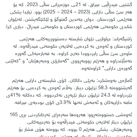
گشتیی فیدڕاڵیی عیراق، لە 21ـی حوزەیرانی ساڵی 2023، كە بۆ
هەر سێ ساڵی دارایی (2023 – 2024 – 2025) بوو، تیایدا پشكی
هەرێمی كوردستان، دوای چەندین گفتوگۆ و لێكتێگەیشتن، لەنێوان
شاندی حكومەتی هەرێمی كوردستان و حكومەتی فیدڕاڵ، دیاری كرا.
راشیگەیاند: جیاوازیی نێوان شایستە دەستوورییەكانی هەرێمی
كوردستان و ئەوەی بە كردەیی لەلایەن حكومەتی فیدراڵەوە، لە
ماوەی سێ ساڵی رابردوودا خەرج كراوە، بە قەبارەیەكی گەورە
خەمڵێندراوە و هەرێم رووبەڕووی "گەمارۆی وەبەرهێنان" و "كەلێنی
گەورەی دارایی" كراوەتەوە.
ئاماژەی بەوەشكرد: بەپێی داتاكان، كۆی شایستەی دارایی هەرێم
گەیشتووەتە 58.3 ترلیۆن دینار، بەڵام ئەوەی بە كردەیی بۆ هەرێم
نێردراوە لە 24.3 ترلیۆن دینار تێپەڕی نەكردووە، كە دەكاتە %41ی
مافە داراییەكان و ئەمەش تەنها %3.9ی كۆی بودجەی عیراقە.
ئەوەشی خستووەتەڕوو: هەروەها سەرەڕای تەرخانكردنی بڕی 165
ترلیۆن دینار لەلایەن حكومەتی فیدراڵەوە بۆ خەرجییەكانی
وەبەرهێنان، پشكی هەرێم 0 بووە، كە بووەتە هۆی فشار بۆ