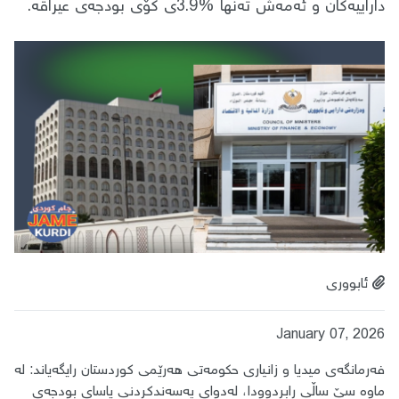
داراییەكان و ئەمەش تەنها %3.9ی كۆی بودجەی عیراقە.
ئابووری
January 07, 2026
فەرمانگەی میدیا و زانیاری حكومەتی هەرێمی كوردستان رایگەیاند: لە
ماوە سێ ساڵی رابردوودا، لەدوای پەسەندكردنی یاسای بودجەی