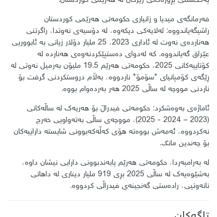
پەكخستنی پڕۆژەكانی ژێرخان لە هەرێمی كوردستان.
فەرمانگەی میدیا و زانیاری حكومەتی هەرێمی كوردستان
راشیگەیاندووە: لەلایەكی دیكەوە، لە دۆسیەی نەوتدا، راگرتنی
هەناردەی نەوت لە ئاداری 2023، 25 ملیار دۆلار زیانی بە ئابووریی
عێراق گەیاندووە. كە لەدوای دەستپێكردنەوەی هەناردە لە
كۆتاییەكانی 2025، حكومەتی هەرێم 19.5 ملیۆن بەرمیل نەوتی لە
ڕێگەی كۆمپانیای "سۆمۆ" ناردووە، بەڵام دروستكردنی گرفت بۆ
ناردنی مووچە لە ساڵی 2025 هەر بەردەوام بووە.
ئاماژەی بەوەشكرد: حكومەتی فیدراڵ بۆ هەریەك لە ساڵەكانی
(2023 – 2024 - 2025)، مووچەی ساڵی بەتەواویی خەرج
نەكردووە، ئەمەش بووەتە هۆی كەڵەكەبوونی شایستە داراییەكان
بۆ چەندین مانگ.
لە بەرامبەردا، حكومەتی هەرێم پابەندبوونی دارایی نیشان داوە،
بەشێوەیەك لە ساڵی 2025 بڕی 919 ملیار دیناری لە داهاتی
نانەوتیی، رادەستی گەنجینەی فیدراڵی كردووە.
تاگەکان