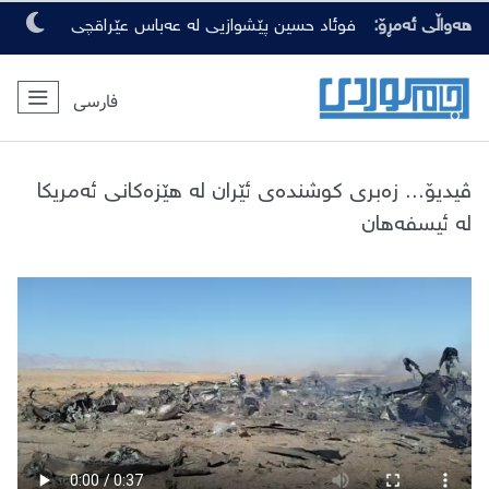
هەواڵی ئەمڕۆ:
فوئاد حسین پێشوازیی لە عەباس عێراقچی
کرد
فارسی
ڤیدیۆ... زەبری کوشندەی ئێران لە هێزەکانی ئەمریکا
لە ئیسفەهان