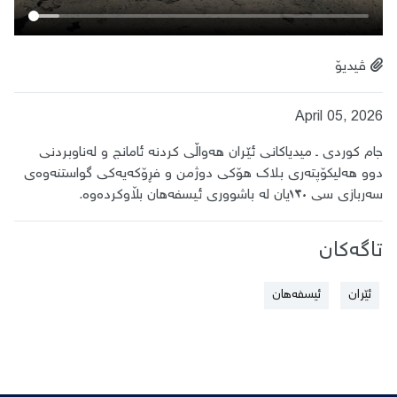
ڤیدیۆ
April 05, 2026
جام کوردی ـ میدیاکانی ئێران هەواڵی کردنە ئامانج و لەناوبردنی
دوو هەلیکۆپتەری بلاک هۆکی دوژمن و فڕۆکەیەکی گواستنەوەی
سەربازی سی ١٣٠یان لە باشووری ئیسفەهان بڵاوکردەوە.
تاگەکان
ئێران
ئیسفەهان