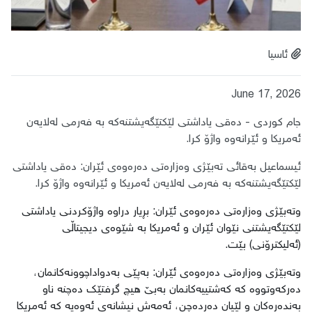
ئاسیا
June 17, 2026
جام کوردی - دەقی یاداشتی لێکتێگەیشتنەکە بە فەرمی لەلایەن
ئەمریکا و ئێرانەوە واژۆ کرا.
ئیسماعیل بەقائی تەبێژی وەزارەتی دەرەوەی ئێران: دەقی یاداشتی
لێکتێگەیشتنەکە بە فەرمی لەلایەن ئەمریکا و ئێرانەوە واژۆ کرا.
وتەبێژی وەزارەتی دەرەوەی ئێران: بڕیار دراوە واژۆکردنی یاداشتی
لێکتێگەیشتنی نێوان ئێران و ئەمریکا بە شێوەی دیجیتاڵی
(ئەلیکترۆنی) بێت.
وتەبێژی وەزارەتی دەرەوەی ئێران: بەپێی بەدواداچوونەکانمان،
دەرکەوتووە کە کەشتییەکانمان بەبێ هیچ گرفتێک دەچنە ناو
بەندەرەکان و لێیان دەردەچن، ئەمەش نیشانەی ئەوەیە کە ئەمریکا