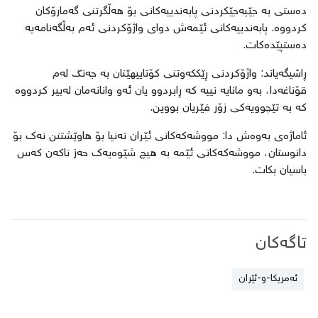
دەستی بە جێبەجێکردنی پابەندییەکانی بۆ هەڵگرتنی گەمارۆکان
کردووە. پابەندییەکانی ئێمەش دوای واژۆکردنی ئەم بەڵگەنامەیە
دەستپێدەکات.
ڕاشیگەیاند: واژۆکردنی ڕێککەوتنی کۆتاییهێنان بە جەنگ لەم
قۆناغەدا، بەو مانایە نییە کە ڕابردوو یان ئەو وانانەمان لەبیر کردووە
کە بە تێچوویەکی زۆر فێریان بووین.
ئاماژەی بەوەش دا: مووشەکەکانی ئێران تەنیا بۆ هاوێشتنن نەک بۆ
دانوستان، مووشەکەکانی ئێمە بە هیچ شێوەیەک حەز ناکەن کەس
باسیان بکات.
تاگەکان
ئەمریکا-و-ئێران