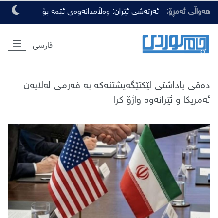
هەواڵی ئەمڕۆ:
ئەرتەشی ئێران: وەڵامدانەوەی ئێمە بۆ
هەرچەشنە دەستدرێژیەکی دوژمنان، توندتر
فارسی
و کەمەرشکێنتر دەبێت
دەقی یاداشتی لێکتێگەیشتنەکە بە فەرمی لەلایەن
ئەمریکا و ئێرانەوە واژۆ کرا