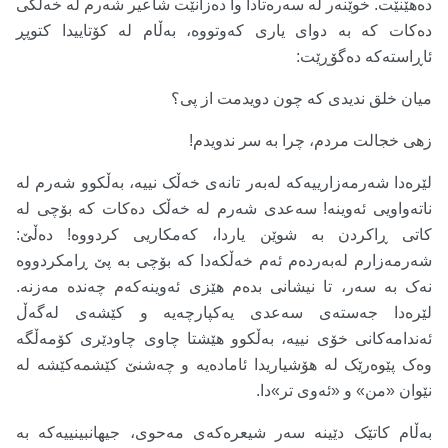
دەهێنێت. خوێنەر لە سەرەتادا وا دەزانێت شاعیر شەرم لە خەڵکی
دەکات کە بە دوای یاری کەوتووە، بەڵام لە کۆتاییدا کتوپڕ
ئاڕاستەکە دەگۆڕێت:
میان خلق ندیدی که چون دویدمت از پی؟
زهی خجالت مردم، چرا به سر ندویدم!
لێرەدا شەرمەزارییەکە لەبەر تانەی خەڵک نییە، بەڵکوو شەرم لە
ناتەواویی ئەوینە! سەعدی شەرم لە خەڵک دەکات کە بۆچی لە
کاتی ڕاکردن بە شوێن یاردا، کەمکاریی کردووە! دەڵێ:
شەرمەزارم لەبەردەم ئەم خەڵکەدا کە بۆچی بە پێ ڕامکردووە
نەک بە سەر، تا نیشانی بدەم هێزی ئەوینەکەم چەندە مەزنە.
لێرەدا جەستەی سەعدی یەکپارچەیە و کێشەی لەگەڵ
ئەندامەکانی خۆی نییە، بەڵکوو هێشتا چاوی چاودێری کۆمەڵگە
وەک پێوەرێک لە هۆشیاریدا ئامادەیە و چەشنێ کێشمەکێشە لە
نێوان «من» و «ئەوی تر»دا.
بەڵام کاتێک دێینە سەر شیعرەکەی مەحوی، جیهانبینییەکە بە