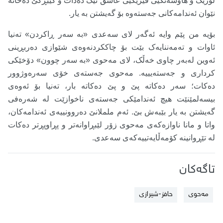
لۆژیک و هاوسەنگیی فیزیکیی عاشق تێک دەدات و کێبڕکێ دەخاتە
نێوان ئەندامەکانی جەستەوە بۆ گەیشتن بە یار.
بۆیە من پێم وایە ئەگەر لای سەعدی «بە سەر ڕاکردن» تەنیا
ئاوات و تەمەننایەک بێت بۆ چاککردنەوەی شێوازی دەربڕینی
ئەوین لەبەر چاوی خەڵک، لای مەحوی «بە سەر چوون» دۆخێکی
کرداری و جەستەیییە. مەحوی جەستەی خۆی سەرەوژوور
دەکات؛ سەر دەکاتە پێ و پێ دەکاتە بار، تەنیا بۆ ئەوەی
بیسەلمێنێت هیچ ئەندامێکی جەستەی ناخوازێت لە شەرەفی
گەیشتن بە یار بێبەش بێ. ئەم ململانێ دەروونییەی ئەندامەکان،
واتا و مانا ناوازەکەی مەحوی زۆر لێبڕاوانەتر و پڕاوپڕتر دەکات
لە تێڕوانینە کۆمەڵایەتییەکەی سەعدی.
تاگەکان
مەحوی
حافز-شیرازی