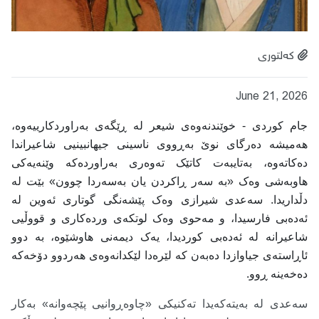
کەلتوری
June 21, 2026
جام کوردی - خوێندنەوەی شیعر لە ڕێگەی بەراوردکارییەوە،
هەمیشە دەرگای نوێ بەڕووی ناسینی جیهانبینیی شاعیراندا
دەکاتەوە، بەتایبەت کاتێک تەوەری بەراوردەکە وێنەیەکی
هاوبەشی وەک «بە سەر ڕاکردن یان بەسەردا چوون» بێت لە
دڵداریدا. سەعدی شیرازی وەک پێشەنگی گوتاری ئەوین لە
ئەدەبی فارسیدا، و مەحوی وەک لوتکەی وردەکاری و قووڵیی
شاعیرانە لە ئەدەبی کوردیدا، یەک دیمەنی هاوشێوە، بە دوو
ئاڕاستەی جیاوازدا دەبەن کە لێرەدا لێکدانەوەی هەردوو دۆخەکە
دەخەینە ڕوو.
سەعدی لە بەیتەکەیدا تەکنیکی «چاوەڕوانیی پێچەوانە» بەکار