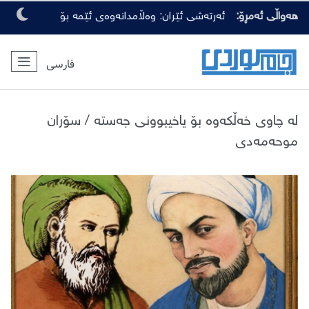
هەواڵی ئەمڕۆ:
ئەرتەشی ئێران: وەڵامدانەوەی ئێمە بۆ
هەرچەشنە دەستدرێژیەکی دوژمنان، توندتر
فارسی
و کەمەرشکێنتر دەبێت
لە چاوی خەڵکەوە بۆ یاخیبوونی جەستە / سۆران
موحەمەدی