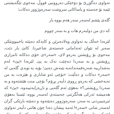
تەواوی دەگۆڕێ بۆ دۆخێکی دەروونیی قووڵ. مەحوی تێگەیشتنی
ئێمە بۆ جەستە و یاساکانی سروشت سەرەوژوور دەکات:
گلەی پێشم لەسەر سەر هەم بووە بار
کە دی من دولبەرم هات و بە سەر چووم
لێرەدا خەڵک بە تەواوی وەلادەنرێن و کایەکە دەبێتە یاخیبوونێکی
سەیر لە نێوان ئەندامانی جەستەی شاعیردا. کاتێ یار دێت،
مەحوی بۆ ڕۆیشتن بەرەو لای، «سەر»ی خۆی دەکاتە ئامرازی
ڕۆیشتن و بە سەردا دەچێت نەک بە پێ. لێرەدا «پێ» لەم
بەشدارییە شەرەفمەندانەیە بێبەش دەبێ؛ بۆیە بە توندی گلەیی لە
«سەر» دەکات و دەڵێت: «بۆچی ئەو شانازی و هێزەت بە من
نەبەخشی کە بەرەو ڕووی دڵبەر بڕۆم؟ بۆچی منت هێشتەوە و بە
سەردا ڕۆیشتی؟» بەهۆی ئەم گلەیی و ناڕەزایەتییەوە، «پێ» کە
هەمیشە ئەرکی هەڵگرتنی جەستەی لەسەر بووە، ئێستا بەهۆی
ئیرەییبردنی بە سەر، سەرەوژوور دەبێتەوە و دەبێتە بارێکی گران
لەسەر شانی «سەر»! ئەمە پیشان دەدا چۆن هاتنی دڵبەر تەواوی