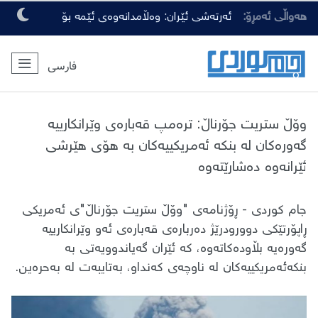
هەواڵی ئەمڕۆ:
ئەرتەشی ئێران: وەڵامدانەوەی ئێمە بۆ
هەرچەشنە دەستدرێژیەکی دوژمنان، توندتر
فارسی
و کەمەرشکێنتر دەبێت
وۆڵ ستریت جۆرناڵ: ترەمپ قەبارەی وێرانکارییە
گەورەکان لە بنکە ئەمریکییەکان بە هۆی هێرشی
ئێرانەوە دەشارێتەوە
جام کوردی - ڕۆژنامەی "وۆڵ ستریت جۆرناڵ"ی ئەمریکی
ڕاپۆرتێکی دوورودرێژ دەربارەی قەبارەی ئەو وێرانکارییە
گەورەیە بڵاودەکاتەوە، کە ئێران گەیاندوویەتی بە
بنکەئەمریکییەکان لە ناوچەی کەنداو، بەتایبەت لە بەحرەین.