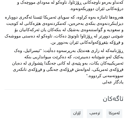
کەنداو بەرەو ناوچەکانی ڕۆژئاوا، تاوەکو لە مەودای مووچەک و 
درۆنەکانی ئێران دووربکەونەوە.
هەروەها ئاماژە بەوە کراوە، کە سوپای ئەمریکا ئێستا ئەگەری دووبارە 
دیزاینکردنەوەی بنکەی بەحرەین، کەمکردنەوەی هێزەکانی لە کوەیت 
و سعودیە و گواستنەوەی بەشێک لە بنکەکان یان ئەرکەکانیان بۆ 
شوێنی دوورتر لە ڕۆژئاوا تاوتوێ دەکات، تاوەکو لە دەستی مووشەک 
و فڕۆکە بێفڕۆکەوانەکانی ئێران بەدوور بن.
ڕۆژنامەکە لە زاری هەندێک بەرپرسەوە دەڵێت: "ئیسرائیل، وەک 
یەکێک لەو شوێنانە دەبینرێت، کە دەکرێت میوانداریی بنکە 
ئەمریکییەکان بکات، بەو پێیەی لە کاتی جەنگدا پێشوازی لە دەیان 
فڕۆکەی ئەمریکی، لەوانەش فڕۆکەی جەنگی و فڕۆکەی تانکەری 
سووتەمەنی کردووە."
یادگار عەلی
تاگەکان
ئەمریکا
ترەمپ
ئێران