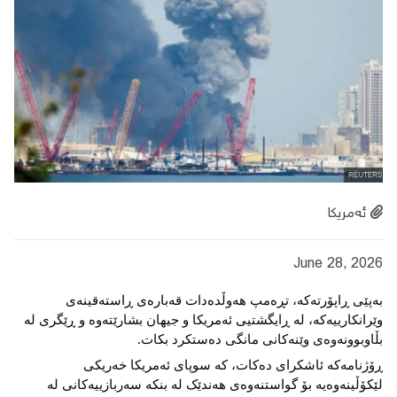
ئەمریکا
June 28, 2026
بەپێی ڕاپۆرتەکە، تڕەمپ هەوڵدەدات قەبارەی ڕاستەقینەی 
وێرانکارییەکە، لە ڕایگشتیی ئەمریکا و جیهان بشارێتەوە و ڕێگری لە 
بڵاوبوونەوەی وێنەکانی مانگی دەستکرد بکات.
ڕۆژنامەکە ئاشکرای دەکات، کە سوپای ئەمریکا خەریکی 
لێکۆڵینەوەیە بۆ گواستنەوەی هەندێک لە بنکە سەربازییەکانی لە 