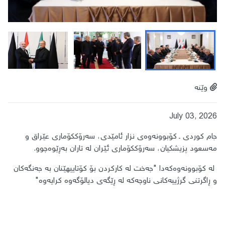
وێنە
July 03, 2026
جام کوردی ـ کۆبوونەوەی نزار ئامێدی، سەرۆککۆماری عێراق و
مەسعود پزیشکیان، سەرۆککۆماری ئێران لە تاران بەڕێوەچوو.
لە کۆبوونەوەکەدا "جەخت لە کارکردن بۆ کۆتاییهێنان بە جەنگەکان
و ڕاگرتنی گرژییەکانی ناوچەکە لە ڕێگەی دیالۆگەوە کرایەوە"