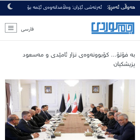
هەواڵی ئەمڕۆ:
ئەرتەشی ئێران: وەڵامدانەوەی ئێمە بۆ
هەرچەشنە دەستدرێژیەکی دوژمنان، توندتر
فارسی
و کەمەرشکێنتر دەبێت
بە فۆتۆ... کۆبوونەوەی نزار ئامێدی و مەسعود
پزیشکیان