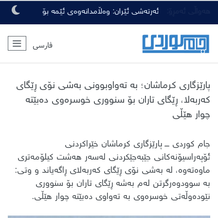
هەواڵی ئەمڕۆ:
ئەرتەشی ئێران: وەڵامدانەوەی ئێمە بۆ
هەرچەشنە دەستدرێژیەکی دوژمنان، توندتر
فارسی
و کەمەرشکێنتر دەبێت
پارێزگاری کرماشان؛ بە تەواوبوونی بەشی نۆی ڕێگای
کەربەلا، ڕێگای تاران بۆ سنووری خوسرەوی دەبێتە
چوار هێڵی
جام کوردی ـــ پارێزگاری کرماشان خێراکردنی
ئۆپەراسیۆنەکانی جێبەجێکردنی لەسەر هەشت کیلۆمەتری
ماوەتەوە، لە بەشی نۆی ڕێگای کەربەلای ڕاگەیاند و وتی:
بە سوودوەرگرتن لەم بەشە ڕێگای تاران بۆ سنووری
نێودەوڵەتی خوسرەوی بە تەواوی دەبێتە چوار هێڵی.