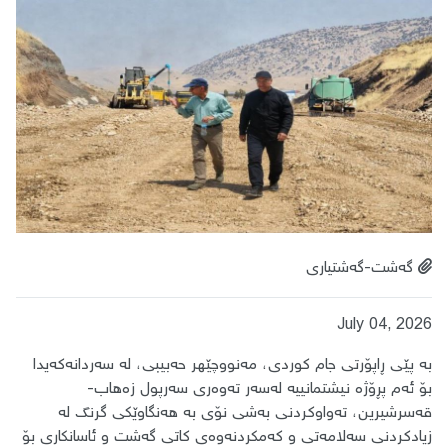
گەشت-گەشتیاری
July 04, 2026
بە پێی ڕاپۆرتی جام کوردی، مەنووچێهر حەبیبی، لە سەردانەکەیدا
بۆ ئەم پڕۆژە نیشتمانییە لەسەر تەوەری سەرپول زەهاب-
قەسرشیرین، تەواوکردنی بەشی نۆی بە هەنگاوێکی گرنگ لە
زیادکردنی سەلامەتی و کەمکردنەوەی کاتی گەشت و ئاسانکاری بۆ