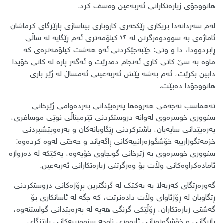
هاتووچۆی زیارەتکارانی ئەربەعین وەسف کرد.
لەم سەردانەدا بریکاری ڕێکخەری کاروباری بیناسازی پارێزگای کرماشان
ئاماژەی بە سوودوەرگرتن لە ١٢ کیلۆمەتری ئەم ڕێگایە لە ساڵی
ڕابردوودا، دا و وتی: جێبەجێکردنی ئەو هەشت کیلۆمەترەی کە
ماوە بە سێ کاتی کاری ئەنجام دەدرێت و ئەگەر پارە لە کاتی خۆیدا
دابین بکرێت، ئەم بەشە پێش ئەربەعینی ئەمساڵ لە ژێر باری
هاتووچۆدا دەبێت.
تەهماسب نەجەفی هەروەها پەرەپێدانی بەردەوامی ژێرخانی
سنووری خوسرەوی لەوانە دروستکردنی تێرمیناڵی نوێی موسافری،
پەرەپێدانی سایەبان، باشترکردنی ڕێگاوبانەکان و بەرەوپێشبردنی
خزمەتگوزارییە خۆشگوزەرانییەکانی ڕاگەیاند و جەختی لەوە کردەوە:
سنووری خوسرەوی بە ژێرخانی گونجاوی خۆیەوە، یەکێکە لە دەروازە
ئامادەکراوەکانی وڵات بۆ وەرگرتنی زیارەتکارانی ئەربەعین.
گەورەڕێگای کەربەلا بە یەکێک لە گرنگترین پڕۆژەکانی دروستکردنی
ڕێگاوبان لە ڕۆژئاوای وڵات دادەنرێت، کە جگە لە ئاسانکاری بۆ
گەشتی زیارەتکاران، ڕۆڵێکی گرنگی هەیە لە پەرەپێدانی گواستنەوە،
بازرگانی و خۆشگوزەرانی ئابووری ناوچە سنوورییەکانی پارێزگای