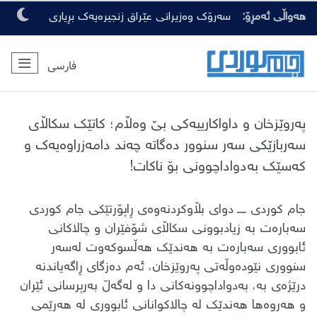
هەواڵی ئەمڕۆ:
سەرۆک وەزیرانی عێراق زنجیرەیەک بڕیاری
گرنگی لەبارەی ڕەوشی ئەمنی دەرکرد
فارسی
پەروێزخان و داواکارییەکی بێ وەڵام؛ کاتێک سکاڵای
سەربازێکی سەر سنوور دەگاتە چەند دامەزراوەیەک و
کەسێک بەدواداچوونی بۆ ناکات!
جام کوردی ــــ دوای بڵاوکردنەوەی ڕاپۆرتێکی جام کوردی
سەبارەت بە زیادبوونی سکاڵای شۆفێران و چالاکانی
ئابووری سەبارەت بە هەندێک هەڵسوکەوت لەسەر
سنووری نێودەوڵەتی پەروێزخان، ئەم دەزگای ڕاگەیاندنە
درێژەی بە، بەدواداچوونەکانی دا و لەگەڵ بەرپرسانی ئێران
و هەروەها هەندێک لە چالاکوانانی ئابووری لە هەرێمی