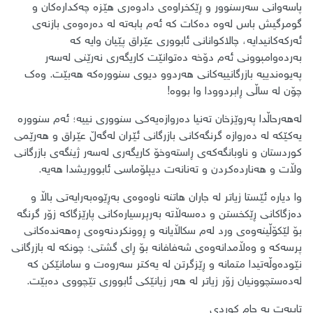
پاسەوانی سەرسنوور و ڕێکخراوەی دادوەری هێزە چەکدارەکان و
گومرگیش باس لەوە دەکات کە ئەم بابەتە لە دەرەوەی بازنەی
ئەرکەکانیدایە، چالاکوانانی ئابووری عێراق پێیان وایە کە
بەردەوامبوونی ئەم دۆخە دەتوانێت کاریگەری نەرێنی لەسەر
پەیوەندییە بازرگانییەکانی هەردوو دیوی سنوورەکە هەبێت. وەک
چۆن لە ساڵی ڕابردوودا وا بووە!
لەهەرحاڵدا پەروێزخان تەنیا دەروازەیەکی سنووری نییە؛ ئەم سنوورە
یەکێکە لە دەروازە گرنگەکانی بازرگانی ئێران لەگەڵ عێراق و هەرێمی
کوردستان و ناوبانگەکەی ڕاستەوخۆ کاریگەری لەسەر ژینگەی بازرگانی
وڵات و هەناردەکردن و تەنانەت دیپلۆماسی ئابووریشدا هەیە.
وا دیارە ئێستا زیاتر لە جاران هاتنە ناوەوەی بەڕێوەبەرایەتی باڵا و
دەزگاکانی ڕێکخستن و دەسەڵاتە بەرپرسیارەکانی پارێزگاکە زۆر گرنگە
بۆ لێکۆڵینەوەی ورد لەم سکاڵایانە و ڕوونکردنەوەی ڕەهەندەکانی
پرسەکە و وەڵامدانەوەی شەفافانە بۆ ڕای گشتی؛ چونکە لە بازرگانی
نێودەوڵەتیدا متمانە و ڕێزگرتن لە یەکتر سەروەت و سامانێکن کە
لەدەستچوونیان زۆر زیاتر لە هەر زیانێکی ئابووری تێچووی دەبێت.
تایبەت بە جام کوردی