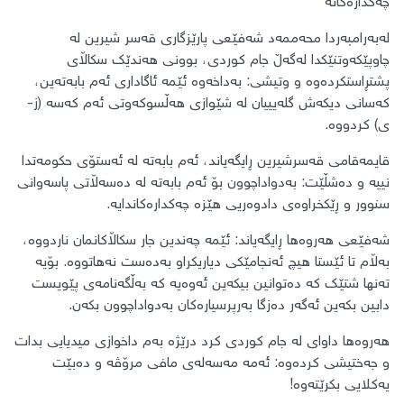
چەکدارەکانە
لەبەرامبەردا محەممەد شەفێعی پارێزگاری قەسر شیرین لە
چاوپێکەوتنێکدا لەگەڵ جام کوردی، بوونی هەندێک سکاڵای
پشتڕاستکردەوە و وتیشی: بەداخەوە ئێمە ئاگاداری ئەم بابەتەین،
کەسانی دیکەش گلەیییان لە شێوازی هەڵسوکەوتی ئەم کەسە (ز-
ی) کردووە.
قایمەقامی قەسرشیرین ڕایگەیاند، ئەم بابەتە لە ئەستۆی حکومەتدا
نییە و دەشڵێت: بەدواداچوون بۆ ئەم بابەتە لە دەسەڵاتی پاسەوانی
سنوور و ڕێکخراوەی دادوەریی هێزە چەکدارەکاندایە.
شەفێعی هەروەها ڕایگەیاند: ئێمە چەندین جار سکاڵاکانمان ناردووە،
بەڵام تا ئێستا هیچ ئەنجامێکی دیاریکراو بەدەست نەهاتووە. بۆیە
تەنها شتێک کە دەتوانین بیکەین ئەوەیە کە بەڵگەنامەی پێویست
دابین بکەین ئەگەر دەزگا بەرپرسیارەکان بەدواداچوون بکەن.
هەروەها داوای لە جام کوردی کرد درێژە بەم داخوازی میدیایی بدات
و جەختیشی کردەوە: ئەمە مەسەلەی مافی مرۆڤە و دەبێت
یەکلایی بکرێتەوە!