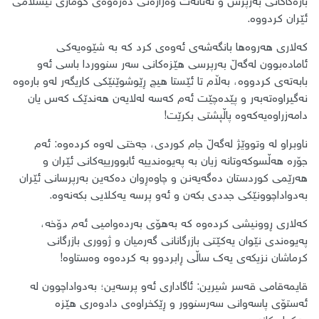
بارەگاکانی بەرپرس و تەنانەت وەزارەتی دەرەوەی کۆماری ئیسلامی
ئێران کردووە.
کەلاری هەروەها بانگەشەی ئەوەی کرد کە بە شێوەیەکی
ئامادەبوون لەگەڵ بەرپرسی هێزەکانی سەر سنووردا باسی ئەو
بابەتەی کردووە، بەڵام تا ئێستا هیچ ڕێوشوێنێکی کاریگەر لەو بارەوە
نەگیراوەتەبەر و پێدەچێت ئەم کەسە لەلایەن هەندێک کەس یان
دامەزراوەیەکەوە پاڵپشتی بکرێت!
ناوبراو لە وتووێژ لەگەڵ جام کوردی، جەختی لەوە کردەوە: ئەم
جۆرە هەڵسوکەوتانە زیان بە پەیوەندییە ئابوورییەکانی ئێران و
هەرێمی کوردستان دەگەیەنن و چاوەڕوان دەکەین بەرپرسانی ئێران
بەدواداچوونێکی جددی بکەن و ئەو پرسە یەکلایی بکەنەوە.
کەلاری ڕوونیشی کردەوە کە بەهۆی بەردەوامیی ئەم دۆخە،
پەیوەندی نێوان یەکێتی بازرگانانی گەرمیان و ژووری بازرگانی
کرماشان نزیکەی یەک ساڵی ڕابردوو بە کردەوە وەستاوە!
قایمەقامی قەسر شیرین: ئاگاداری ئەو پرسەین؛ بەدواداچوون لە
ئەستۆی پاسەوانی سەرسنوور و ڕێکخراوەی دادوەری هێزە