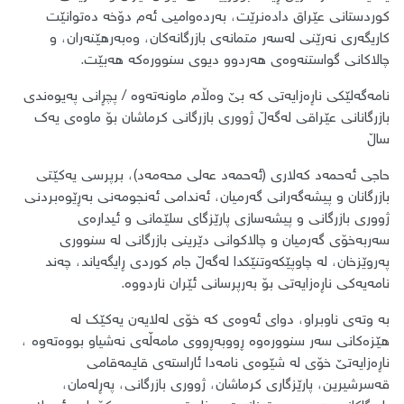
کوردستانی عێراق دادەنرێت، بەردەوامیی ئەم دۆخە دەتوانێت
کاریگەری نەرێنی لەسەر متمانەی بازرگانەکان، وەبەرهێنەران، و
چالاکانی گواستنەوەی هەردوو دیوی سنوورەکە هەبێت.
نامەگەلێکی ناڕەزایەتی کە بێ وەڵام ماونەتەوە / پچڕانی پەیوەندی
بازرگانانی عێراقی لەگەڵ ژووری بازرگانی کرماشان بۆ ماوەی یەک
ساڵ
حاجی ئەحمەد کەلاری (ئەحمەد عەلی محەمەد)، برپرسی یەکێتی
بازرگانان و پیشەگەرانی گەرمیان، ئەندامی ئەنجومەنی بەڕێوەبردنی
ژووری بازرگانی و پیشەسازی پارێزگای سلێمانی و ئیدارەی
سەربەخۆی گەرمیان و چالاکوانی دێرینی بازرگانی لە سنووری
پەروێزخان، لە چاوپێکەوتنێکدا لەگەڵ جام کوردی ڕایگەیاند، چەند
نامەیەکی ناڕەزایەتی بۆ بەرپرسانی ئێران ناردووە.
بە وتەی ناوبراو، دوای ئەوەی کە خۆی لەلایەن یەکێک له
هێزەکانی سەر سنوورەوە ڕووبەڕووی مامەڵەی نەشیاو بووەتەوه ،
ناڕەزایەتێ خۆی لە شێوەی نامەدا ئاراستەی قایمەقامی
قەسرشیرین، پارێزگاری کرماشان، ژووری بازرگانی، پەڕلەمان،