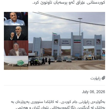
کوردستانی عێراق ئەو پرسەیان تاوتوێ کرد.
ڕاپۆرت
July 06, 2026
بەگوێرەی ڕاپۆرتی جام کوردی، لە کاتێکدا سنووری پەروێزخان بە
یەکێک لە گرنگترین ڕێگا ئابوورییەکانی نێوان ئێران و هەرێمی