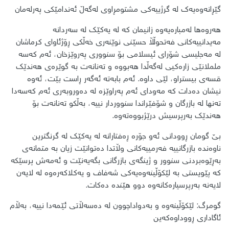
گێڕانەوەیەک لە گرژییەکی مشتومڕاوی لەگەڵ ئەندامێکی پەرلەمان
هەروەها لەمبارەیەوە زانیمان کە لە یەکێک لە سەردانە
مەیدانییەکانی فەتحوڵڵا حسێنی نوێنەری خەڵکی ڕۆژئاوای کرماشان
لە مەجلیسی شۆرای ئیسلامی بۆ سنووری پەروێزخان، ئەم کەسە
ململانێی زارەکیی لەگەڵدا هەبووە و تەنانەت بە گوێرەی هەندێک
قسەی بیستراو، لێی داوە. ئەم بابەتە ئەگەر ڕاست بێت، ئەوە
نیشان دەدات کە مەودای ئەم پەراوێزە لە دەوروبەری ئەم کەسەدا
تەنها لە بازرگان و شۆفێراندا سنووردار نییە، بەڵکو تەنانەت بۆ
هەندێک بەرپرسیش درێژبووەتەوە.
بێ گومان ڕوودانی ئەو جۆرە ڕەفتارانە لە یەکێک لە گرنگترین
ناوەندە بازرگانییە فەرمییەکانی وڵاتدا دەتوانێت زیان بە متمانەی
بەڕێوەبردنی سنوور و ژینگەی بازرگانی بگەیەنێت و ئەمەش پرسێکە
کە پێویستی بە لێکۆڵینەوەیەکی شەفاف و یەکلاکەرەوە لە لایەن
لایەنە بەرپرسیارەکانەوە دوو هێندە دەکات.
گومرگ: لێکۆڵینەوە و بەدواداچوون لە دەسەڵاتی ئێمەدا نییە، بەڵام
ئاگاداری ڕووداوەکەین