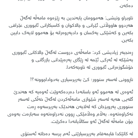
دەکەن.
ناوبراو وتیشی: هەموومان پابەندین بە ڕێزەوە مامەڵە لەگەڵ
هەردوو هاووڵاتی ئێرانی و چالاکوان و کاسبکارانی ئابووری عێراقی
بکەین و کەشێکی یەکسان و دادپەروەرانە بۆ هەموو لایەک دابین
بکەین.
ڕەنجبەر زیادیشی کرد: مامەڵەی دروست لەگەڵ چالاکانی ئابووری
بەشێکە لە ئەرکی ئێمە لە ڕێگای پەرەپێدانی بازرگانی و
خۆشگوزەرانی ئابووری لە ناوچەکەدا.
ناڕوونی لەسەر سنوور؛ کێ بەرپرسیاری بەدواداچوونە؟!
ئەوەی لە هەموو ئەو باسانەدا دەردەکەوێت ئەوەیە کە هەندێ
گلەیی هەیە لەسەر شێوازی مامەڵەکردن لەگەڵ خەڵکی لەسەر
سنووری پەرویزخان کە لەلایەن هەندێک بەرپرسەوە ڕەت
نەکراوەتەوە، بەڵام وەڵامێکی ڕوون نەدراوەتەوە سەبارەت بەوەی
چۆن مامەڵە لەگەڵ ئەو سکاڵایانەدا دەکرێت.
لە کاتێکدا قایمەقام بەرپرسیارێتی ئەم پرسە دەخاتە ئەستۆی