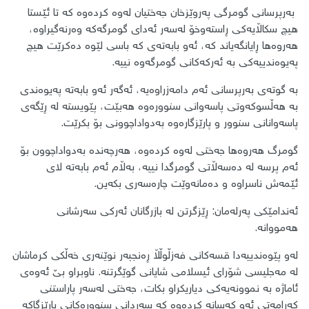
بەرپرسانی گومرگی پەروێزخان جەختیان لەوە کردەوە کە تا ئێستا
هیچ سکاڵایەکی ڕاستەوخۆ لەسەر ئەدای گومرگەکە وەرنەگیراوە،
هەروەها ڕایانگەیاند کە، ئەو بابەتەی کە باسی لێوە دەکرێت هیچ
پەیوەندییەکی بە ئەرکەکانی گومرگەوە نییە.
بە گوتەی بەرپرسانی ئەم دامەزراوەیە، ئەگەر ئەو بابەتە پەیوەندی
بە هەڵسوکەوتی پاسەوانی سنوورەوە هەبێت، پێویستە لە ڕێگەی
پاسەوانانی سنوور و پارێزگارەوە بەدواداچوونی بۆ بکرێت.
گومرگ هەروەها جەختی لەوە کردەوە، هەرچەندە بەدواداچوون بۆ
ئەم پرسە لە دەسەڵاتی گومرگدا نییە، بەڵام ئەم بابەتە لای
ئێمەش ناسراوە و دەمانەوێت چارەسەری بکەین.
ئەندامێکی پەرلەمان: ڕێزگرتن لە بازرگانان ئەرکی سەرشانی
هەمووانە.
لەو پێوەندییەدا قسەکانی فەزڵوڵڵا ڕەنجبەر نوێنەری خەڵکی کرماشان
لە مەجلیسی شۆرای ئیسلامی شایانی گوێگرتنە. ناوبراو بێ ئەوەی
ئاماژە بە نموونەیەکی دیاریکراو بکات، جەختی لەسەر پاراستنی
کەرامەتی ئەو کەسانە کردەوە کە سەردانی سنوورەکانی پارێزگاکە