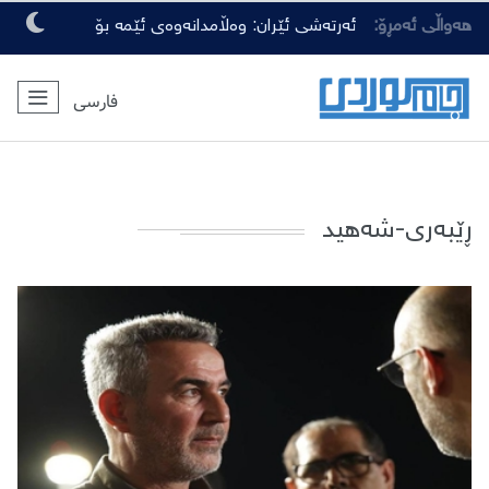
هەواڵی ئەمڕۆ:
ئەرتەشی ئێران: وەڵامدانەوەی ئێمە بۆ
هەرچەشنە دەستدرێژیەکی دوژمنان، توندتر
فارسی
و کەمەرشکێنتر دەبێت
ڕێبەری-شەهید