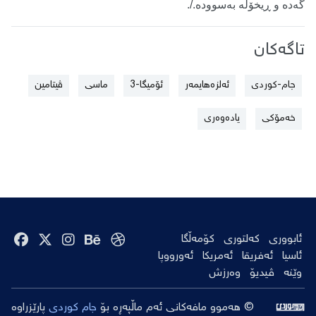
گەدە و ڕیخۆڵە بەسوودە
.
/.
تاگەکان
جام-کوردی
ئەلزەهایمەر
ئۆمیگا-3
ماسی
ڤیتامین
خەمۆکی
یادەوەری
ئابووری
کەلتوری
کۆمەڵگا
ئاسیا
ئەفریقا
ئەمریکا
ئەورووپا
وێنە
ڤیدیۆ
وەرزش
© هەموو مافەکانی ئەم ماڵپەڕە بۆ
جام کوردی
پارێزراوە