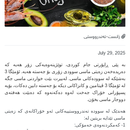
زانست-تەندرووستی
July 29, 2025
بە پێی ڕاپۆرتی جام کوردی، توێژینەوەیەکی زۆر هەیە کە
دەریدەخەن زەیتی ماسی سوودی زۆری بۆ جەستە هەیە. ئۆمێگا 3
بەشێکە لە سوودەکانی ماسی. لەبیرت بێت خواردنی ماسی جگە
لە ئۆمێگا 3 ڤیتامین و کانزاکانی دیکە بۆ جەستە دابین دەکات، بۆیە
پسپۆرانی خۆراک جەخت لەوە دەکەنەوە کە دەبێت هەفتەی
دووجار ماسی بخۆن.
هەندێک لە سوودە تەندرووستییەکانی ئەو خۆراکانەی کە زەیتی
ماسی تێدایە بریتین لە:
1- کەمکردنەوەی خەمۆکی: