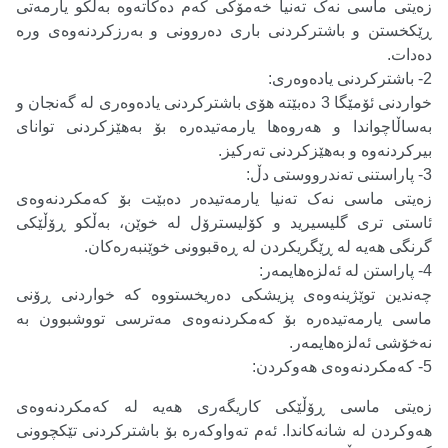
زەیتی ماسی نەک تەنیا خەمۆکی کەم دەکاتەوە بەڵکو یارمەتی
ڕێکخستن و باشترکردنی باری دەروونی و بەرزکردنەوەی ورە
دەدات.
2- باشترکردنی یادەوەری:
خواردنی ئۆمێگا 3 دەبێتە هۆی باشترکردنی یادەوەری لە گەنجان و
بەساڵاچواندا و هەروەها یارمەتیدەرە بۆ بەهێزکردنی توانای
بیرکردنەوە و بەهێزکردنی تەرکیز.
3- پاراستنی تەندرووستی دڵ:
زەیتی ماسی نەک تەنیا یارمەتیدەر دەبێت بۆ کەمکردنەوەی
ئاستی تری گلیسیرید و کۆلیسترۆل لە خوێن، بەڵکو ڕۆڵێکی
گرنگی هەیە لە ڕێگریکردن لە ڕەقبوونی خوێنبەرەکان
.
4- پاراستن لە ئەلزەهایمەر:
چەندین توێژینەوەی پزیشکی دەریخستووە کە خواردنی ڕۆنی
ماسی یارمەتیدەرە بۆ کەمکردنەوەی مەترسی تووشبوون بە
نەخۆشی ئەلزەهایمەر.
5-
کەمکردنەوەی هەوکردن
:
زەیتی ماسی ڕۆڵێکی کاریگەری هەیە لە کەمکردنەوەی
هەوکردن لە شانەکاندا. ئەم تەواوکەرە بۆ باشترکردنی تێکچوونی