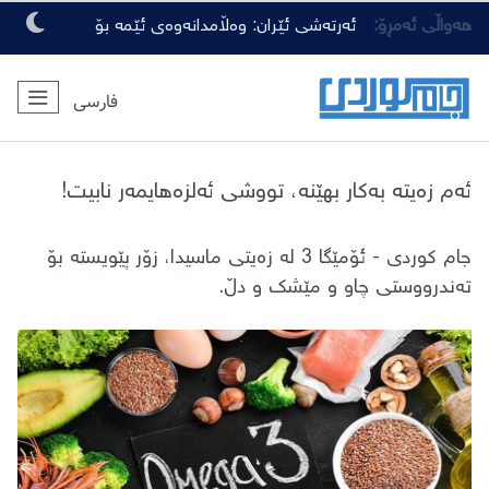
هەواڵی ئەمڕۆ:
ئەرتەشی ئێران: وەڵامدانەوەی ئێمە بۆ
هەرچەشنە دەستدرێژیەکی دوژمنان، توندتر
فارسی
و کەمەرشکێنتر دەبێت
ئەم زەیتە بەکار بهێنە، تووشی ئەلزەهایمەر نابیت!
جام کوردی - ئۆمێگا 3 لە زەیتی ماسیدا، زۆر پێویستە بۆ
تەندرووستی چاو و مێشک و دڵ.