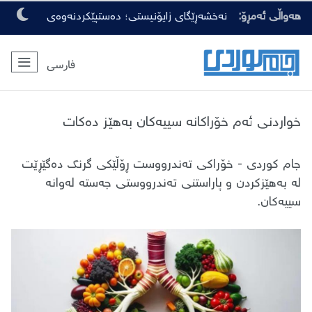
هەواڵی ئەمڕۆ:
نەخشەڕێگای زایۆنیستی؛ دەستپێکردنەوەی
جینۆسایدی فەلەستینییەکان
فارسی
خواردنی ئەم خۆراکانە سییەکان بەهێز دەکات
جام کوردی - خۆراکی تەندرووست ڕۆڵێکی گرنگ دەگێڕێت
لە بەهێزکردن و پاراستنی تەندرووستی جەستە لەوانە
سییەکان.