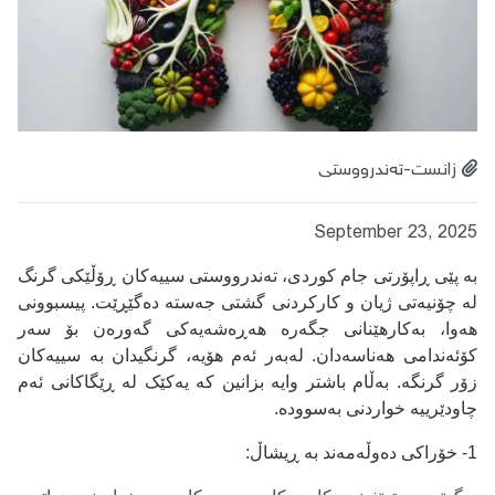
زانست-تەندرووستی
September 23, 2025
بە پێی ڕاپۆرتی
جام کوردی
، تەندرووستی سییەکان ڕۆڵێکی گرنگ
لە چۆنیەتی ژیان و کارکردنی گشتی جەستە دەگێڕێت. پیسبوونی
هەوا، بەکارهێنانی جگەرە هەڕەشەیەکی گەورەن بۆ سەر
کۆئەندامی هەناسەدان.
لەبەر ئەم هۆیە، گرنگیدان بە سییەکان
زۆر گرنگە. بەڵام باشتر وایە بزانین کە یەکێک لە ڕێگاکانی ئەم
چاودێرییە خواردنی بەسوودە.
1- خۆراکی دەوڵەمەند بە ڕیشاڵ
: