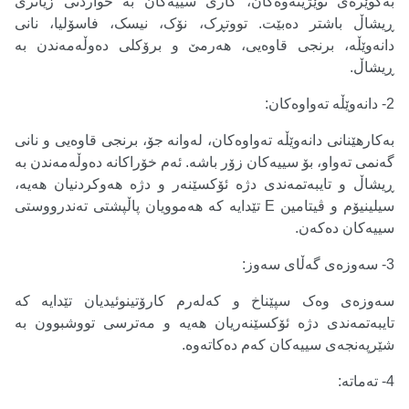
بەگوێرەی توێژینەوەکان، کاری سییەکان بە خواردنی زیاتری
ڕیشاڵ باشتر دەبێت. تووتڕک، نۆک، نیسک، فاسۆلیا، نانی
دانەوێڵە، برنجی قاوەیی، هەرمێ و برۆکلی دەوڵەمەندن بە
ڕیشاڵ.
2-
دانەوێڵە تەواوەکان
:
بەکارهێنانی دانەوێڵە تەواوەکان، لەوانە جۆ، برنجی قاوەیی و نانی
گەنمی تەواو، بۆ سییەکان زۆر باشە. ئەم خۆراکانە دەوڵەمەندن بە
ڕیشاڵ و تایبەتمەندی دژە ئۆکسێنەر و دژە هەوکردنیان هەیە،
سیلینیۆم و ڤیتامین
E
تێدایە کە هەموویان پاڵپشتی تەندرووستی
سییەکان دەکەن.
3-
سەوزەی گەڵای سەوز
:
سەوزەی وەک سپێناخ و کەلەرم کارۆتینوئیدیان تێدایە کە
تایبەتمەندی دژە ئۆکسێنەریان هەیە و مەترسی تووشبوون بە
شێرپەنجەی سییەکان کەم دەکاتەوە.
4-
تەماتە
: