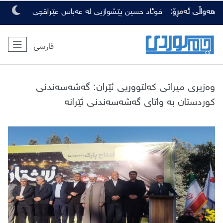
هەواڵی ئەمڕۆ:
فوئاد حسین پێشوازیی لە عەباس عێراقچی
کرد
فارسی
وەزیری میراتی کەلتووریی ئێران: گەشەسەندنی
کوردستان بە واتای گەشەسەندنی ئێرانە