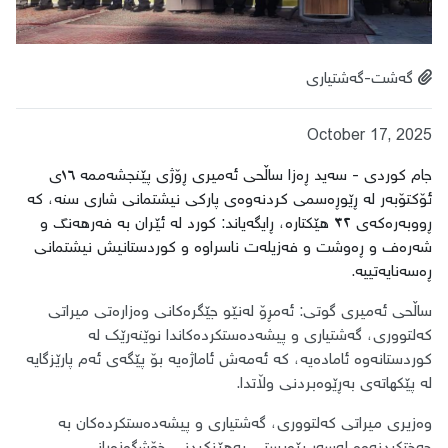
گەشت-گەشتیاری
October 17, 2025
جام کوردی - سەید ڕەزا ساڵحی ئەمیری ڕۆژی پێنجشەممە ١٦ی
ئۆکتۆبەر لە ڕێوڕەسمی کردنەوەی پارکی نیشتمانی شاری سنە، کە
ڕووبەرەکەی ٣٢ هێکتارە، ڕایگەیاند: کورد لە ئێران بە فەرهەنگ و
شەرەف و ڕەوشت و فەزیلەت ناسراوە و کوردستانیش نیشتمانی
ڕەسەنایەتییە.
ساڵحی ئەمیری گوتی: ئەمڕۆ لەنێو جێگرەکانی وەزارەتی میراتی
کەلتووری، گەشتیاری و پیشەدەستکردەکاندا نوێنەرێک لە
کوردستانەوە ئامادەیە، کە ئەمەش ئاماژەیە بۆ پێگەی ئەم پارێزگایە
لە پێکهاتەی بەڕێوەبردنی وڵاتدا.
وەزیری میراتی کەلتووری، گەشتیاری و پیشەدەستکردەکان بە