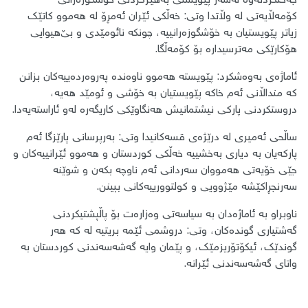
جەختکردنەوە لەسەر پێویستی بەهێزکردنی خۆشگوزەرانی
کۆمەڵایەتی لە وڵاتدا وتی: خەڵکی ئێران ئەمڕۆ لە هەموو کاتێک
زیاتر پێویستیان بە خۆشگوزەرانییە، چونکە نائومێدی و بێ‌هیوایی
هۆکارێکی مەترسیدارە بۆ کۆمەڵگا.
ئاماژەی بەوەشکرد: پێویستە هەموو ناوەندە پەروەردەییەکان بزانن
کە منداڵانی ئەم خاکە پێویستیان بە خۆشی و ئومێد هەیە،
دروستکردنی پارکی نیشتمانیش هەنگاوێکی کاریگەرە لەو ئاراستەیەدا.
ساڵحی ئەمیری لە درێژەی قسەکانیدا وتی: بەرپرسانی پارێزگا ئەم
پارکەیان بە دیاری بەخشییە خەڵکی کوردستان و هەموو ئێرانییەکان و
جێی خۆیەتی هەمووان سەردانی ئەم ناوچە بکەن و شوێنە
سەرنجڕاکێشە مێژوویی و کولتوورییەکانی ببینن.
ناوبراو بە ئاماژەدان بە سیاسەتی وەزارەت بۆ پاڵپشتیکردنی
گەشتیاری گوندەکان، وتی: دروشمی ئێمە بریتیە لە کە هەر
گوندێک، ئیکۆتۆریزمێک، و پێمان وایە گەشەسەندنی کوردستان بە
واتای گەشەسەندنی ئێرانە.