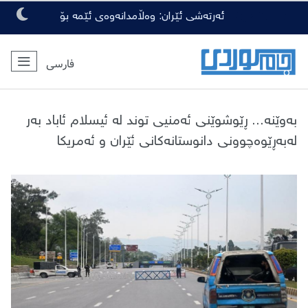
هەواڵی ئەمڕۆ:
ئەرتەشی ئێران: وەڵامدانەوەی ئێمە بۆ
هەرچەشنە دەستدرێژیەکی دوژمنان، توندتر
فارسی
و کەمەرشکێنتر دەبێت
بەوێنە... ڕێوشوێنی ئەمنیی توند لە ئیسلام ئاباد بەر
لەبەڕێوەچوونی دانوستانەکانی ئێران و ئەمریکا