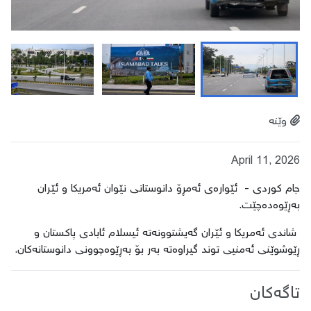
وێنە
April 11, 2026
جام کوردی - ئێوارەی ئەمڕۆ دانوستانی نێوان ئەمریکا و ئێران
بەڕێوەدەچێت.
شاندی ئەمریکا و ئێران گەیشتوونەتە ئیسلام ئابادی پاکستان و
ڕێوشوێنی ئەمنیی توند گیراوەتە بەر بۆ بەڕێوەچوونی دانوستانەکان.
تاگەکان