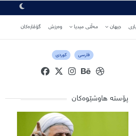
ری
جیهان
مەڵتی میدیا
وەرزش
گۆڤارەکان
فارسی
کوردی
پۆستە هاوشێوەکان