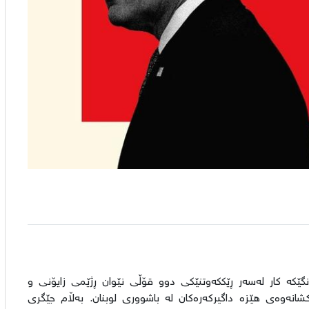
گێکە کار لەسەر ڕێککەوتنێکی دوو قۆڵی نێوان ڕژێمی زایۆنی و
شانەوەی هێزە داگیرکەرەکان لە باشووری لوبنان. بەڵام جێگری