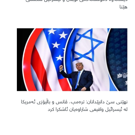
هێنا
نهێنی سێ دانپێدانان: ترەمپ، ڤانس و باڵیۆزی ئەمریکا
لە ئیسرائیل واقیعی شاراوەیان ئاشکرا کرد