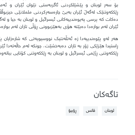
بۆ سەر لوبنان و پێشێلکردنی ئاگربەستی نێوان ئێران و ئەمر
ڕێککەوتنێک لەگەڵ ئێران بەبێ چارەسەرکردنی ململانێی حیزبوڵڵا 
دەکات کە پرسی پەیوەندییەکانی ئیسرائیل و لوبنان بە جیا و ل
ئێران لەم بوارەدا دەبێتە هۆی بەهێزبوونی ڕۆڵی تاران لەم بوارەدا
هەر لەو پێوەندییەدا زە ئەتڵەنتیک نووسیویەتی کە شارەزایان پێی
ڕاستیدا ھێزێکی زۆر بە تاران دەبەخشێت، چونکە لەم حاڵەتەدا ئ
ڕێککەوتنی ڕژێمی ئیسرائیل و لوبنان بە ڕێککەوتنی کۆتایی بباتەوە
تاگەکان
لوبنان
ڤانس
ڕۆبیۆ