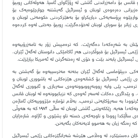
ڤانس بۆ دامەزراندنی ئاشتی لە ڕۆژئاوای ئاسیا. هەوڵەکانی ڕوبیۆ
ەزیرانی دەرەوەی لوبنان و ئیسرائیل گەیشتنە چوارچێوەیەک بۆ
وارچێوە پڕۆسەیەکی دیاریکراو بۆ بەهێزکردنی حکومەتی لوبنان و
 مرۆیی ١٠٠ ملیۆن دۆلار و هاوکاری زیاتر بۆ سوپای لوبنان لەخۆدەگرێت. ڕوبیۆ جەختی لەوە کردەوە
یهێنان بە شەڕەکەدا دەگەڕێت، کە ترەمپیش زۆر بە تامەزرۆییەوە
ژێمی ئیسرائیل بۆ قبوڵکردنی هەر ئاکامێکی دانوستان لەگەڵ ئێران،
سرائیل پابەند بێت و خۆی لە ڕەخنەگرتن لە ئەمریکا بپارێزێت.
ەیەکی دیپلۆماسی لەگەڵ ئێران بخەنە مەترسییەوە بۆ گەیشتن بە
ەی ڕژێمی ئیسرائیل بۆ کشانەوەی هێزەکانی لە باشووری لوبنان و
 ترەمپ پێی وایە ڕووبەڕووبوونەوەی سەربازی و ئابووری لەگەڵ
، و پێداگری دەکات لەسەر ئەوەی کە نزیکبوونەوە لە لوبنان ڤانس
توودا بە سەرۆکایەتی ترەمپ. بەڵام تۆمارە مێژووییەکان ئاماژەن
بۆ ڕەچاوکردنی ئاڵۆز کە کاریگەرییان لەسەر پرۆسەی ئاشتی لە ناوچەکەدا هەیە. ڕێککەوتنی ئاشتی لوبنان لە ساڵی ١٩٨٢ کە بە هەوڵی
ی ساڵێکدا ڕووخا و ناوچەکەی خستە ناو پشێوی و ئاژاوە. شارەزایان
 کە ڕەنگە زیان بە هەموو لایەنەکان بگەیەنن.
ان دەستپێکرد لە وەڵامی هێرشە شەڕانگێزەکانی ڕژێمی ئیسرائیل