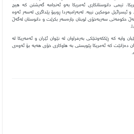
یکا، تیمی دانوستانکاری ئەمریکا بەو ئەنجامە گەیشتن کە هیچ
و ئیسرائیل مومکین نییە. لەبەرامبەردا ڕوبیۆ پێداگری لەسەر ئەوە
ەگەڵ حکومەتی سەربەخۆی لوبنان چارەسەر بکرێت و دانوستان لەگەڵ
.
ان وایە کە ڕێککەوتنێکی بەرفراوان لە نێوان ئێران و ئەمەریکا لە
ێران دەزانێت کە ئەمریکا پێویستی بە هاوکاری خۆی ھەیە بۆ ئەوەی
.