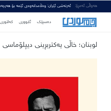
هەواڵی ئەمڕۆ:
ئەرتەشی ئێران: وەڵامدانەوەی ئێمە بۆ هەرچە
دەسپێك
ئابووری
کەلتوری
لوبنان؛ خاڵی یەکتربڕینی دیپلۆماسی 