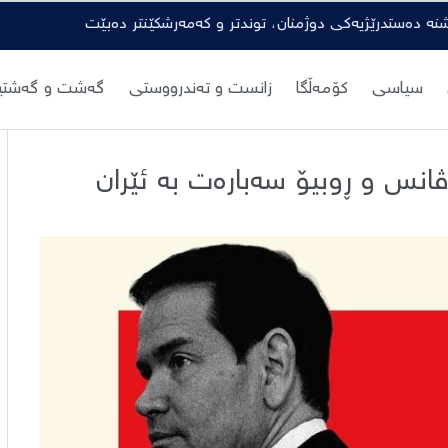
شنە دەستدرێژیەکی دوژمنان، توندتر و کەمەرشکێنتر دەبێت
سیاسی
کۆمەڵگا
زانست و تەندرووستی
گەشت و گەشتیا
ڤانس و ڕوبیۆ سەبارەت بە ئێران