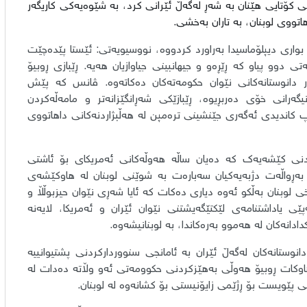
کۆتایی هێنان بە شەڕ لەگەڵ ئێرانی کرد، بە شێوەیەکی کاریگەر
اتووی لوبنان، بە تاران بەخشی.
 بواری دیپلۆماسیدا بەراورد کردووە، نووسیویەتی: ئێستا پێدەچێت
ی دوو پیاو کە ڕێڕەو و جیهانبینی جیاوازیان هەیە. ڕێبازی ڕوبیۆ
ەر دانوستانەکانی نێوان حکومەتەکان دەکاتەوە. ڤانس کە پێش
رانی خۆی دەربڕیوە، ڕێبازێکی شەڕانگێزانەتر و مامەڵەکردن
پ کاندیدی ئەگەری جێنشینی ترەمپن لە هەڵبژاردنەکانی داهاتووی
ردنی کێشەیەک کە دەیان ساڵە هەوڵەکانی ئەمریکای بۆ ئاشتی
ی بەڕواڵەت دژبەیەکیان سەبارەت بە شوێنی لوبنان لە هاوکێشەی
لوبنان بەڵکو ئەوە دیاری دەکات کە ئایا شەڕی نێوان حیزبوڵڵا و
پێی یاداشتنامەی لێکتێگەیشتنی نێوان ئێران و ئەمریکا، لایەنە
ادانەکان لە هەموو بەرەکاندا، بە لوبنانیشەوە.
نوستانەکان لەگەڵ ئێران بە ئامانجی سنووردارکردنی پشتیوانییە
یدا، هاوکات ڕوبیۆ هەوڵی بەهێزکردنی حکوومەتی ئەو وڵاتە دەدات لە
تی پێویست بۆ ڕژێمی زایۆنیستی بۆ کشانەوە لە لوبنان.