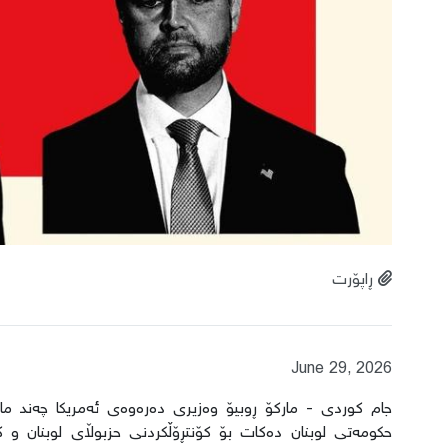
ڕاپۆرت
June 29, 2026
جام کوردی - مارکۆ ڕوبیۆ وەزیری دەرەوەی ئەمریکا چەند مان
حکومەتی لوبنان دەکات بۆ کۆنتڕۆڵکردنی حزبوڵای لوبنان و ک