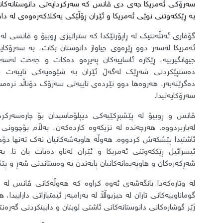
سەرۆکی ئەمریکا جەی دی ڤانس کە سەرکردایەتی دانوستانەکانی 
بە ڕێککەوتنی نوێی ئەمریکا و ئێران ڕۆڵێکی یەکلاکەرەوەی لە داه
گۆڤاری ئەتڵەنتیک لە ڕاپۆرتێکدا کە ستراتیژی ڕوبیۆ و ڤانسی لە
ئەمریکا لەسەر دوو ڕێڕەوی جیاواز دانوستان بکات، بە سەرۆکایەت
جیهانگیرییە، ڕێکارە ئاساییەکان پەیڕەو دەکات و جەخت لەس
دەستپێکردنی شەڕێک لەگەڵ ئێران بە شێوەیەکی تایبەت نیگە
دەگرێتەبەر. هەروەها دوو نێردەی تایبەتی سەرۆک دۆناڵد ترەم
سەرۆکایەتیدا.
ڤانس و ڕوبیۆ لە پێشبڕکێیەکی دیپلۆماسیدان بۆ چارەسەرک
لەباربردووە. هەرچەندە لە نزیکەوە کاردەکەن، بەڵام بۆچوون
ئاشتیدا پێشکەش کردووە. هەوڵە هاوبەشەکانیان نەک تەنها دۆخی 
ئیسرائیل ڕێککەوتنی ئەمریکا و ئێران لەناو دەبات یان نا. بە
شەڕکەرەکان و هاوپەیمانەکانیان پابەندن بە وەستاندنی شەڕ و پێکد
لە وتارەکەدا بانگەشەی ئەوە کراوە کە هەوڵەکانی ڤانس لە دا
گوماناوییەکانی تاران لە حیزبوڵڵا لە بەرامبەر ئیمتیازاتی دارای
ژێر گوشارەکانی دانوستانەکانی ئاشتی لوبنان و دابینکردنی گەرەن