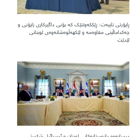
ڕاپۆرتی تایبەت؛ ڕێککەوتنێک کە بۆنی داگیرکاری زایۆنی و
چەکداماڵینی مقاوەمە و لێکهەڵوەشانەوەی لوبنانی
لێدێت
دیسانەوە دانوستانەکانی لوبنان و ئیسرائیل شکستی