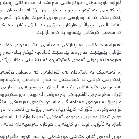
گۆڕاوە ناوچەییەکان؛ هۆکارەکانی هەڕەشە لە هەوڵەکانی ڕوبیۆ و 
پێشکەوتنی بەخۆیەوە بینیوە. دوای چوار ڕۆژ لە دانوستان، و
ڕێککەوتنێک کە لە وەزارەتی دەرەوەی ئەمریکا واژۆ کرا. ئەم چ
چەکداماڵینی حیزبوڵڵا و هاوکاری
کە سەختی کارەکانی پێشەوە بە کەم نازانێت.
لەبەرامبەردا ڤانس بە ڕێبازێکی مامەڵەیی زیاتر بەدوای کۆتای
کۆتایی پێبهێنێت. هەروەها پێدەچێت ئامادەیە گوشار بخاتە سەر ڕ
هەروەها بە ڕوونی ئەوەی خستۆتەڕوو کە پێشبینی دەکات ڕژێمی ئی
زە ئەتڵەنتیک بە ئاماژەدان بەو گۆڕاوانەی کە دەتوانن پرۆس
ڕێککەوتنی کۆتایی بۆ کۆتاییهێنان بە شەڕ، لەوانەش ڕەتکردنەو
بەردەوامی هێرشەکانی بۆ سەر لوبنان، نووسیویەتی: ئیدارەی
ئێران هەلومەرجی ئاشتییەکی بەردەوامی لە لوبنان دروستکردووە
و ڕوبیۆ بە تەواوی هەماهەنگن و لە چوارچێوەی بەرەیەکی یەکگر
جۆرج شوڵتز وەزیری دەرەوەی ئەوکاتی ئەمریکا واژۆ کرا، لە ماوە
ئاماژە بە ئاڵۆزیی لوبنان و کاریگەریی هۆکارە بنەڕەتییەکان دەکەن
دوای ئەوەی ئێران هێرشی مووشەکی بۆ سەر ناوچە داگیرکراوەک