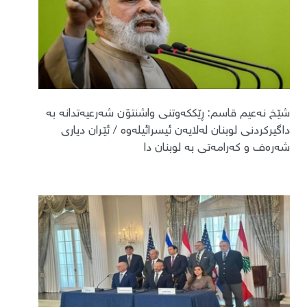
شێخ نەعیم قاسم: ڕێککەوتنی واشنتۆن شەرعیەتدانە بە
داگیرکردنی لوبنان لەلایەن ئیسرائیلەوە / ئێران دیاری
شەرەف و کەرامەتی بە لوبنان دا