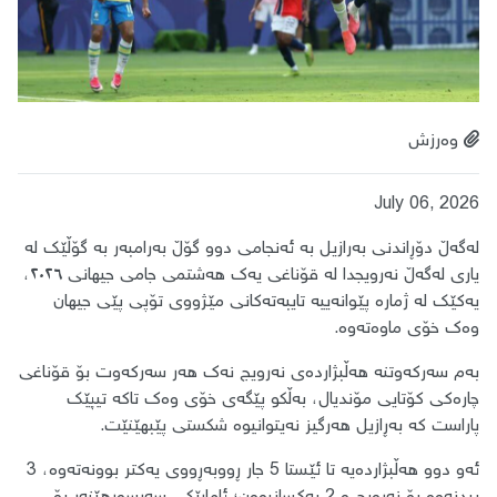
وەرزش
July 06, 2026
لەگەڵ دۆڕاندنی بەرازیل بە ئەنجامی دوو گۆڵ بەرامبەر بە گۆڵێک لە
یاری لەگەڵ نەرویجدا لە قۆناغی یەک هەشتمی جامی جیهانی ٢٠٢٦،
یەکێک لە ژمارە پێوانەییە تایبەتەکانی مێژووی تۆپی پێی جیهان
وەک خۆی ماوەتەوە.
بەم سەرکەوتنە هەڵبژاردەی نەرویج نەک هەر سەرکەوت بۆ قۆناغی
چارەکی کۆتایی مۆندیال، بەڵکو پێگەی خۆی وەک تاکە تیپێک
پاراست کە بەڕازیل هەرگیز نەیتوانیوە شکستی پێبهێنێت.
ئەو دوو هەڵبژاردەیە تا ئێستا 5 جار ڕووبەڕووی یەکتر بوونەتەوە، 3