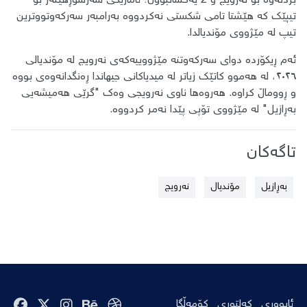
بردنەوە بۆ نەرویج و 2 یەکسانبوون؛ ئامارێکی سەرسوڕهێنەر بۆ
تیپێک کە هێشتا تامی شکستی نەکردووە بەرامبەر سەرکەوتووترین
تیپ لە مێژووی مۆندیالدا.
ئەم ڕیکۆردە دوای سەرکەوتنە مێژووییەکەی نەرویج لە مۆندیالی
٢٠٢٦، لە هەموو کاتێک زیاتر لە میدیاکانی جیهاندا ڕەنگدانەوەی بووە
و ڕووماڵ کراوە. هەروەها ناوی نەرویجی وەک "گرێی هەمیشەیی
بەڕازیل" لە مێژووی تۆپی پێدا نەمر کردووە.
تاگەکان
بەڕازیل
مۆندیال
نەرویج
ئابووری
کەلتوری
کۆمەڵگا