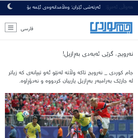
هەواڵی ئەمڕۆ:
ئەرتەشی ئێران: وەڵامدانەوەی ئێمە بۆ
هەرچەشنە دەستدرێژیەکی دوژمنان، توندتر
فارسی
و کەمەرشکێنتر دەبێت
نەرویج، گرێی ئەبەدی بەڕازیل!
جام کوردی _ نەرویج تاکە وڵاتە لەنێو ئەو تیپانەی کە زیاتر
لە جارێک بەرامبەر بەڕازیل یارییان کردووە و نەدۆڕاوە.