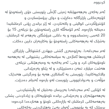
کردووە.
ئەم یەکەی بەرهەمهێنانە زەیتی ئاژەڵی پێویستی خۆی ڕاستەوخۆ لە
کۆچەرەکانی پارێزگاکە دەکڕێت و دوای پرۆسێسکردن و
کۆنترۆڵکردنی کوالیتی و پاکەتکردن، لە ژێر براندی ڕۆنی کرماشانیدا
دەیخاتە بازاڕەوە. ئەم کۆمەڵگە کاری ڕاستەوخۆی بۆ نزیکەی 15 بۆ
20 کەسی ڕەخساندووە و بە دانانی فرۆشگای بەرهەم لە کرماشان،
بەشێک لە بەرهەمەکانی ڕاستەوخۆ بۆ بەکاربەران دابین دەکات.
لەم سەردانەدا، بەڕێوەبەری گشتی جیهادی کشتوکاڵی پارێزگای
کرماشان هەروەها ئاماژەی بە سیاسەتەکانی پشتیوانی لە بەرهەمە
ناوخۆییەکان کرد و وتی: ئەم یەکەیە بە وەبەرهێنانی نزیکەی
هەشت میلیارد تمەن دەستیپێکرد و لە پێناو پەرەپێدانی
چالاکییەکانیدا، پێویستی بە ئاسانکاری هەیە بۆ وەرگرتنی هەندێک
مۆڵەت و بەدواداچوونی پێویست لەو بارەوە ئەنجام دەدرێت.
لە کۆتایی ئەم سەردانەدا بەرپرسان جەختیان لە پاڵپشتیکردنی
بەرهەمهێنەران و پەرەپێدانی براندە ناوخۆییەکان و زیادکردنی پشکی
بەرهەمەکانی کرماشان لە بازاڕەکانی ناوخۆ و هەناردەدا کردەوە؛
پرسێک کە بە بۆچوونی ئەوان بەبێ بەهێزکردنی یەکەکانی