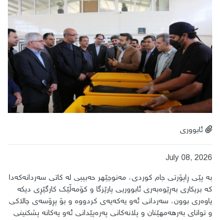
ئابووری
July 08, 2026
بە پێی ڕاپۆرتی جام کوردی، مەنوچێهر حەبیبی لە کاتی سەردانەکەدا
کە بریکاری بەڕێوەبەری ئابووریی پارێزگا و کۆمەڵێک کارگێڕی دیکە
یاوەری بوون، سەردانی ئەو یەکەیەی کردووە و بۆ پڕۆسەی چالاکی
و توانای بەرهەمهێنان و پلانەکانی پەرەپێدانی ئەو یەکانە پشکنینی