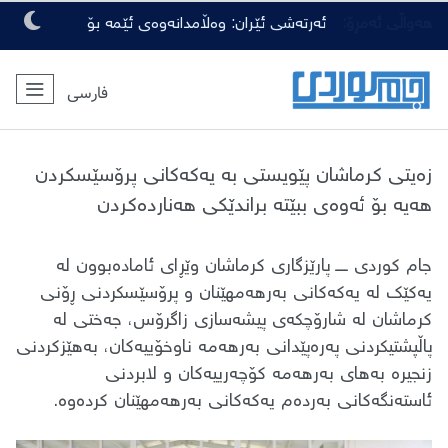
هەواڵی ئەمڕۆ:
ئەرتەشی ئێران: وەڵامدانەوەی ئێمە بۆ
هەرچەشنە دەستدرێژیەکی دوژمنان، توندتر
فارسی
و کەمەرشکێنتر دەبێت
زەیتی کرماشان پێویستی بە یەکەکانی پرۆسێسکردن
هەیە بۆ ئەوەی ببێتە براندێکی هەناردەکردن
جام کوردی ــــ پارێزگاری کرماشان وێڕای ئامادەبوون لە
یەکێک لە یەکەکانی بەرهەمهێنان و پرۆسێسکردنی ڕۆنی
کرماشان لە شارۆچکەی پیشەسازی زاگرۆس، جەختی لە
پاڵپشتیکردنی پەرەپێدانی بەرهەمە ناوخۆییەکان، بەهێزکردنی
زنجیرە بەهای بەرهەمە کۆچەرییەکان و لابردنی
ئاستەنگەکانی بەردەم یەکەکانی بەرهەمهێنان کردەوە.