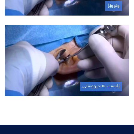
وتووێژ
July 26, 2026
زانست-تەندرووستی
June 21, 2026