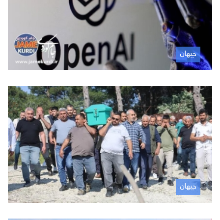
جیهان
جیهان