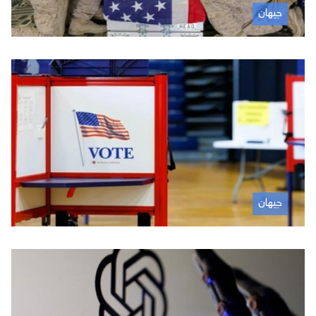
جیهان
جیهان