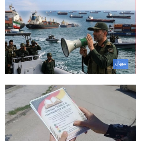
جیهان